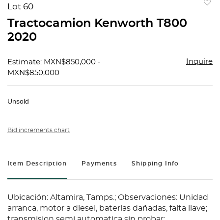
Lot 60
to
Tractocamion Kenworth T800
favorit
2020
Inquire
Estimate: MXN$850,000 -
MXN$850,000
Unsold
Bid increments chart
Item Description
Payments
Shipping Info
Ubicación: Altamira, Tamps.; Observaciones: Unidad
arranca, motor a diesel, baterias dañadas, falta llave;
transmision semi automatica sin probar;