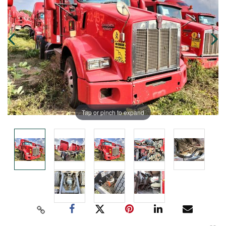
Tap or pinch to expand