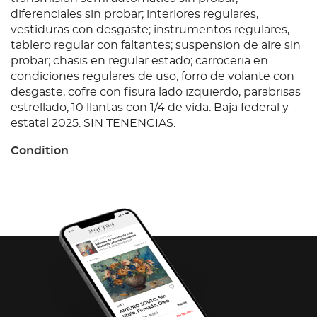
diferenciales sin probar; interiores regulares,
vestiduras con desgaste; instrumentos regulares,
tablero regular con faltantes; suspension de aire sin
probar; chasis en regular estado; carroceria en
condiciones regulares de uso, forro de volante con
desgaste, cofre con fisura lado izquierdo, parabrisas
estrellado; 10 llantas con 1/4 de vida. Baja federal y
estatal 2025. SIN TENENCIAS.
Condition
Ubicación: Altamira, Tamps.; Observaciones: Unidad
arranca, motor a diesel, baterias dañadas, falta llave;
transmision semi automatica sin probar;
diferenciales sin probar; interiores regulares,
vestiduras con desgaste; instrumentos regulares,
tablero regular con faltantes; suspension de aire sin
probar; chasis en regular estado; carroceria en
condiciones regulares de uso, forro de volante con
desgaste, cofre con fisura lado izquierdo, parabrisas