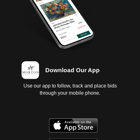
corrocion poco lado copiloto parte donde se
encuentran los faros, llanta lado copiloto desinflada,
interiores y vestiduras en regular estado, asiento
roto, con desgaste por uso, sin radio y pisos poco
sucios. Baja estatal y federal 2025, SIn tenencias.
Baja federal y estatal 2025, SIN tenencias.
Download Our App
Use our app to follow, track and place bids
through your mobile phone.