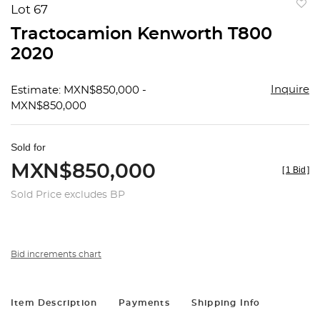
Lot 67
to
Tractocamion Kenworth T800
favorit
2020
Inquire
Estimate: MXN$850,000 -
MXN$850,000
Sold for
MXN$850,000
[
1 Bid
]
Sold Price excludes BP
Bid increments chart
Item Description
Payments
Shipping Info