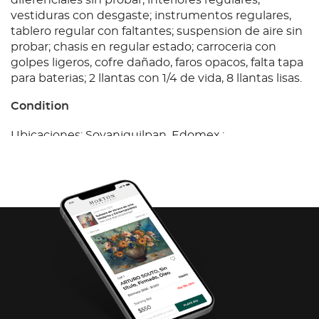
diferenciales sin probar; interiores regulares,
vestiduras con desgaste; instrumentos regulares,
tablero regular con faltantes; suspension de aire sin
probar; chasis en regular estado; carroceria con
golpes ligeros, cofre dañado, faros opacos, falta tapa
para baterias; 2 llantas con 1/4 de vida, 8 llantas lisas.
Condition
Ubicaciones: Soyaniquilpan, Edomex.;
Observaciones: Unidad motor a diesel con prueba
de arranque, con fuga de aceite, baterias dañadas,
falta llave; transmision semi automatica sin probar;
diferenciales sin probar; interiores regulares,
vestiduras con desgaste; instrumentos regulares,
tablero regular con faltantes; suspension de aire sin
probar; chasis en regular estado; carroceria con
golpes ligeros, cofre dañado, faros opacos, falta tapa
para baterias; 2 llantas con 1/4 de vida, 8 llantas lisas.