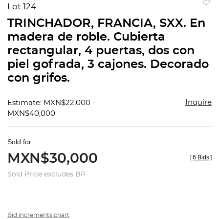
Lot 124
to
TRINCHADOR, FRANCIA, SXX. En
favorit
madera de roble. Cubierta
rectangular, 4 puertas, dos con
piel gofrada, 3 cajones. Decorado
con grifos.
Inquire
Estimate: MXN$22,000 -
MXN$40,000
Sold for
MXN$30,000
[
6 Bids
]
Sold Price excludes BP
Bid increments chart