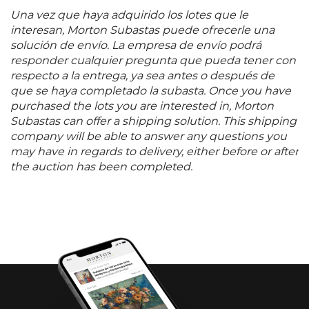
subastas, el elixir que definía la grandeza del Merlot.
Una vez que haya adquirido los lotes que le
Ahora, imagina esta leyenda multiplicada, contenida
interesan, Morton Subastas puede ofrecerle una
en un Imperial: seis litros de ese elixir divino. Su
solución de envío. La empresa de envío podrá
rareza no es casualidad. Pétrus, una joya de
responder cualquier pregunta que pueda tener con
producción limitada, dedica su precioso néctar
respecto a la entrega, ya sea antes o después de
primordialmente a las botellas estándar. Un Imperial
que se haya completado la subasta. Once you have
requiere una visión audaz, una reserva excepcional.
purchased the lots you are interested in, Morton
Pocos se llenaron, destinados a celebraciones que
Subastas can offer a shipping solution. This shipping
hacen eco en la historia o a colecciones donde cada
company will be able to answer any questions you
botella cuenta una saga. Su imponente tamaño no
may have in regards to delivery, either before or after
solo preserva el vino de manera sublime,
the auction has been completed.
permitiendo una evolución aún más lenta y
compleja, sino que lo transforma en un monumento
a la excelencia, una declaración palpable de un año
mágico y de la inigualable maestría de Pétrus. Un
Imperial del 82 no es solo un vino raro; es la leyenda
misma, magnificada, esperando el momento de ser
descorchada para contar su historia en cada copa.