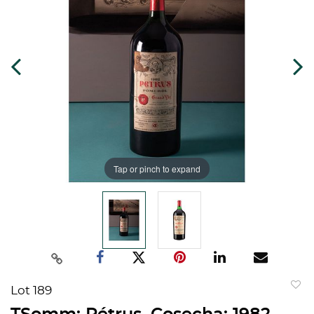
Tap or pinch to expand
Lot 189
to