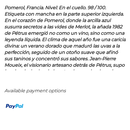
Pomerol, Francia. Nivel: En el cuello. 98 / 100.
Etiqueta con mancha en la parte superior izquierda.
En el corazón de Pomerol, donde la arcilla azul
susurra secretos a las vides de Merlot, la añada 1982
de Pétrus emergió no como un vino, sino como una
leyenda líquida. El clima de aquel año fue una caricia
divina: un verano dorado que maduró las uvas a la
perfección, seguido de un otoño suave que afinó
sus taninos y concentró sus sabores. Jean-Pierre
Moueix, el visionario artesano detrás de Pétrus, supo
leer los designios de la naturaleza, guiando cada
paso con una precisión alquímica. El resultado fue
un néctar de opulencia inaudita, un torrente de
fruta negra aterciopelada, matices de trufa y tierra
Available payment options
húmeda, un final que se extendía como un susurro
eterno. Su leyenda creció no solo por su excelsa
calidad desde su nacimiento, sino por su asombrosa
capacidad de desafiar al tiempo, manteniendo una
frescura juvenil décadas después. Se convirtió en el
punto de referencia, el susurro codiciado en las