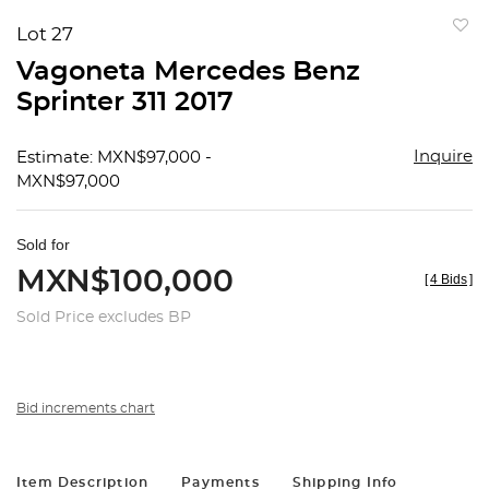
Lot 27
to
Vagoneta Mercedes Benz
favorit
Sprinter 311 2017
Inquire
Estimate: MXN$97,000 -
MXN$97,000
Sold for
MXN$100,000
[
4 Bids
]
Sold Price excludes BP
Bid increments chart
Item Description
Payments
Shipping Info