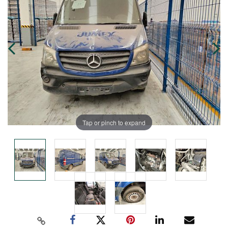
Tap or pinch to expand