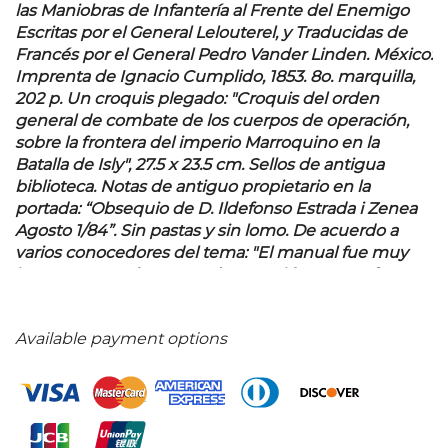
las Maniobras de Infantería al Frente del Enemigo
Escritas por el General Lelouterel, y Traducidas de
Francés por el General Pedro Vander Linden.
México:
Imprenta de Ignacio Cumplido, 1853. 8o. marquilla,
202 p. Un croquis plegado: "Croquis del orden
general de combate de los cuerpos de operación,
sobre la frontera del imperio Marroquino en la
Batalla de Isly", 27.5 x 23.5 cm. Sellos de antigua
biblioteca. Notas de antiguo propietario en la
portada: “Obsequio de D. Ildefonso Estrada i Zenea
Agosto 1/84”. Sin pastas y sin lomo. De acuerdo a
varios conocedores del tema: "El manual fue muy
importante en la Guerra de Secesión, ya que fue
impreso tanto por el lado Confederado con el de la
Unión. La edición original francesa es de 1824".
Available payment options
Pedro Vander Linden fue un importante médico
que trabajo durante mucho tiempo en la
Universidad de Guadalajara y sirvió al Ejército
Mexicano el cual se caracterizó por modernizar su
servicio sanitario y reorganizar el cuerpo médico.