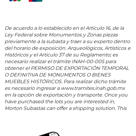
De acuerdo a lo establecido en el Artículo 16, de la
Ley Federal sobre Monumentos y Zonas piezas
previamente a la subasta y traer a su experto dentro
del horario de exposición. Arqueológicos, Artísticos e
Históricos y el Artículo 37 de su Reglamento; es
necesario realizar el trámite INAH-00-005 para
obtener el PERMISO DE EXPORTACIÓN TEMPORAL
O DEFINITIVA DE MONUMENTOS O BIENES
MUEBLES HISTÓRICOS. Para realizar dicho trámite
es necesario ingresar a www.tramites.inah.gob.mx
en la opción de exportación y transporte. Once you
have purchased the lots you are interested in,
Morton Subastas can offer a shipping solution. This
shipping company will be able to answer any
questions you may have in regards to delivery,
either before or after the auction has been
completed.