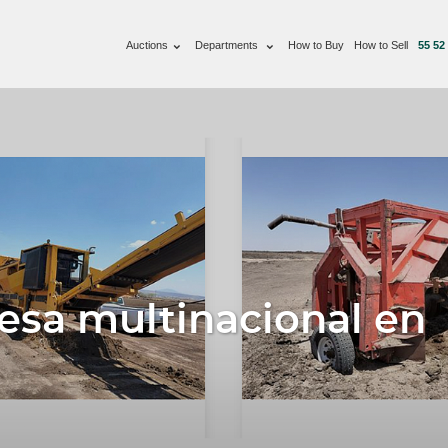
Auctions
Departments
How to Buy
How to Sell
55 52
sa multinacional en