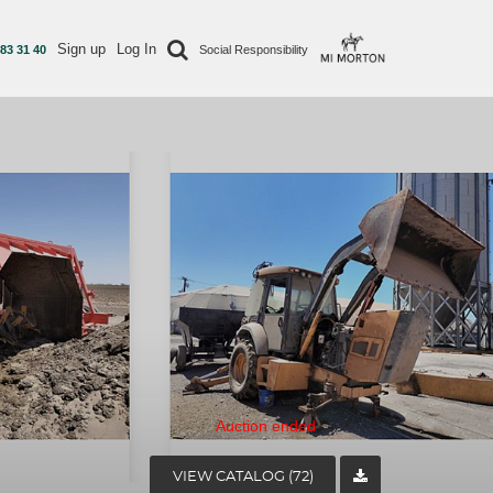
Sign up
Log In
 83 31 40
Social Responsibility
Auction ended
VIEW CATALOG (72)