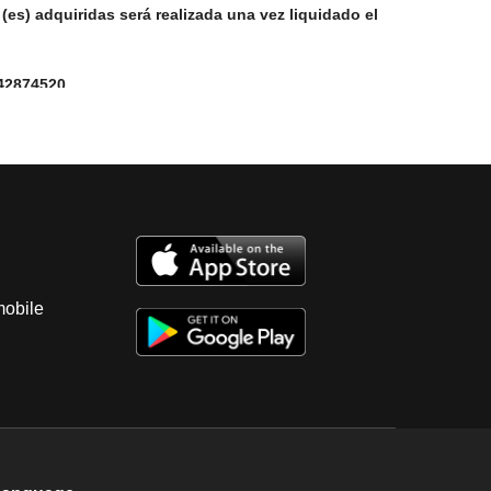
 (es) adquiridas será realizada una vez liquidado el
42874520,
eo
 copias legibles de identificación, comprobante
ón del representante legal Favor de confirmar al
entre 20 a 25 días hábiles la(s) unidad (es) sin
dinar la entrega de las unidades adquiridas con
mobile
os y Camiones no se harán responsables por los
e haya (n) retirado la(s) unidad(es) se dará por
) diarios por lote, así como los gastos de arrastre
 de retiro, de lo contrario el Grupo Consignante
la(s) unidad(es) . Evítese estos cargos retirando