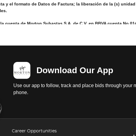
a y el formato de Datos de Factura; la liberación de la (s) unidad
les.
 la cuenta de Morton Subastas S.A. de C.V. en BBVA cuenta No 01
01428745207; una vez realizado el depósito deberá enviar al corr
a ficha bancaria correspondiente, formato de Datos de Factura,
 a persona Moral, agregar acta constitutiva y poder e identificaci
Download Our App
fectivo su depósito al Grupo Consignante, éste mismo entregará 
 documentos necesarios para tramitar su propiedad; favor de coor
Use our app to follow, track and place bids through your 
respondientes, ya que el Grupo Consignante así como Morton Aut
phone.
dos por el retiro de las unidades sin previo aviso. Una vez que s
mpo indicado, se cobrará la cantidad de $100.00 (Cien pesos 00/100
des no deberá de exceder los 15 días naturales después del aviso
bastas sin previo aviso al comprador, perdiendo todo derecho de 
Career Opportunities