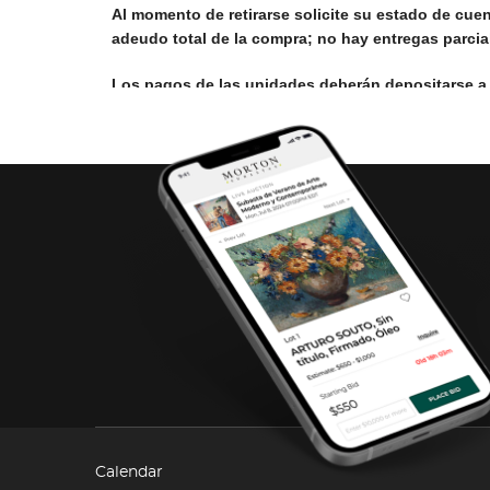
Al momento de retirarse solicite su estado de cuent
adeudo total de la compra; no hay entregas parcia
Los pagos de las unidades deberán depositarse a
Suc. 1824, en CDMX. ó clabe interbancaria 0121800
electrónico autosycamiones@mortonsubastas.com, l
de domicilio y cédula de RFC., en caso de facturar
5283-3140 Ext. 3150 con la Srita. Elvira Reinares
Una vez que Morton Autos y Camiones haya hecho e
logotipo ni colores de la empresa, entregando los
cada uno de los responsables en las agencia cor
gastos de grúas, chóferes u otros conceptos genera
entendido la aceptación de la operación.
En caso de no recoger la (s) unidad (es) en el tie
y bodega que éstos generen, el retiro de las unida
podrá disponer de la(s) unidad(es) para futuras su
Calendar
los vehículos a tiempo.