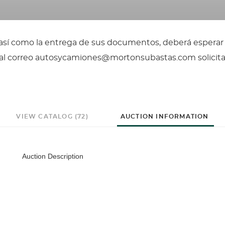
, así como la entrega de sus documentos, deberá esperar
il al correo autosycamiones@mortonsubastas.com solicit
VIEW CATALOG (72)
AUCTION INFORMATION
Auction Description