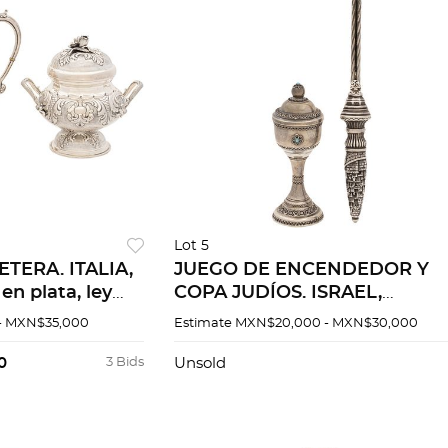
Lot 5
TERA. ITALIA,
JUEGO DE ENCENDEDOR Y
en plata, ley
COPA JUDÍOS. ISRAEL,
rmeil.
PRINCIPIOS DEL SIGLO XX.
- MXN$35,000
Estimate
MXN$20,000 - MXN$30,000
otivos
Elaboradas en plata labrada y
 Peso 1,738.4 g.
cincelada con aplicaciones de
0
3 Bids
Unsold
piedra.