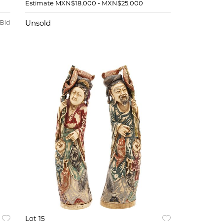
madera. 31.5 cm de altura.
Estimate
MXN$18,000 - MXN$25,000
 Bid
Unsold
Lot 15