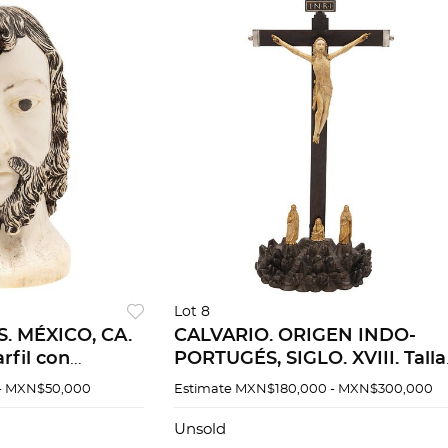
Lot 8
. MÉXICO, CA.
CALVARIO. ORIGEN INDO-
rfil con
PORTUGÉS, SIGLO. XVIII. Talla
x 8.5 x
en marfil barnizado sobre cr
- MXN$50,000
Estimate
MXN$180,000 - MXN$300,000
y base de madera con tallas 
marfil de la Virgen M
Unsold