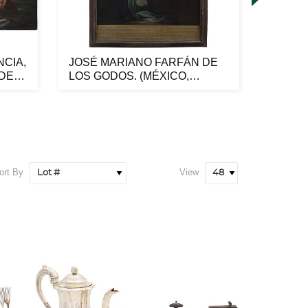
NCIA,
JOSÉ MARIANO FARFÁN DE
GIUSEP
 DE
LOS GODOS. (MÉXICO,
1788- 
ACTIVO DURAN...
LACUST
ort By
View