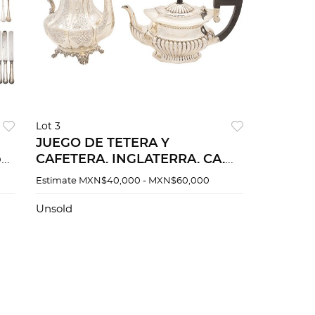
Lot 3
JUEGO DE TETERA Y
os
CAFETERA. INGLATERRA. CA.
1844 Y 1905. Elaborados en
Estimate
MXN$40,000 - MXN$60,000
plata LONDRES y
BIRMINGHAM, una con
Unsold
aplicaciones de madera.