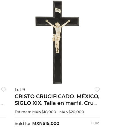
Lot 9
CRISTO CRUCIFICADO. MÉXICO,
SIGLO XIX. Talla en marfil. Cruz
uz
de madera. Cristo: 20 x 15 cm
Estimate
MXN$18,000 - MXN$20,000
en
Cruz: 52 x 27 cm.
Sold for
MXN$15,000
1 Bid