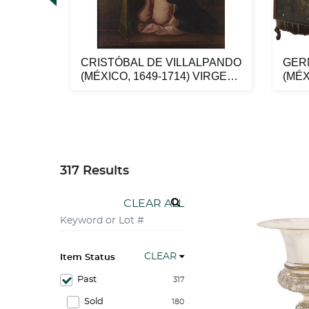
DALL-
CRISTÓBAL DE VILLALPANDO
GER
R
(MÉXICO, 1649-1714) VIRGEN
(MÉX
DOL...
CON 
317 Results
CLEAR ALL
CLEAR
Item Status
Past
317
Sold
180