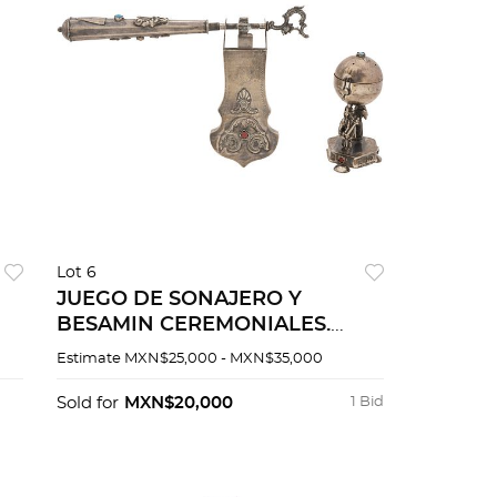
Lot 6
JUEGO DE SONAJERO Y
BESAMIN CEREMONIALES.
RUSIA, FINALES DEL SIGLO XIX.
Estimate
MXN$25,000 - MXN$35,000
Elaborados en plata labrada y
cincelada. sellos del ensayador.
Sold for
MXN$20,000
1 Bid