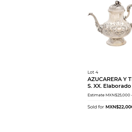
Lot 4
AZUCARERA Y TE
S. XX. Elaborado 
.800; uno con ve
Estimate
MXN$25,000 
Decorado con m
organicos.
Sold for
MXN$22,00