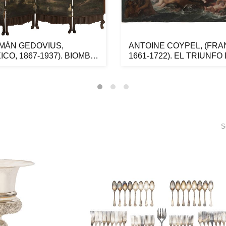
MÁN GEDOVIUS,
ANTOINE COYPEL, (FRA
ICO, 1867-1937). BIOMBO
1661-1722). EL TRIUNFO
CAPRIC...
GAL...
S