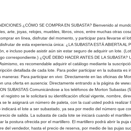
rá el precio de martillo o de venta que deberá pagar el licitador. La mercancía se subasta, adjudica y entrega en las condiciones en que se encuentra, por lo que le recomendamos acudir a nuestras exhibiciones o verificar plenamente que el lote a subastar reúna las condiciones y características de su interés. Una vez adjudicado un lote, no se aceptan cancelaciones y devoluciones. ¿CÓMO REALIZAR UNA COMPRA EN LA SUBASTA? Cuando salga a remate el lote que usted desea adquirir, simplemente levante la paleta que le fue asignada cuando el subastador proponga el precio de venta en subasta y usted esté de acuerdo con dicha cantidad. El subastador continuará elevando el precio mientras haya personas que sigan ofreciendo por el mismo lote. Al último precio indicado por el subastador al dejar caer el martillo se le conoce como el precio del martillo, y esa es la cantidad, más la comisión (25%), más el I.V.A. de la comisión, que usted pagará por el lote adquirido. ¿CÓMO SE COMPRA EN SUBASTA SIN ESTAR PRESENTE EN EL SALÓN? ¿Se pueden hacer ofertas sin asistir al salón de subastas? Sí, existen tres sencillas formas de hacerlo: EN AUSENCIA Usted debe llenar el formato de ofertas en ausencia, mismo que se encuentra a su disposición en nuestras oficinas y en el presente catálogo, en el cual tendrá que indicar el número de lote o lotes que desea, así como la oferta máxima que quiere hacer por cada uno de ellos. De esta manera, uno de nuestros representantes podrá hacer las ofertas en su nombre y representación. El personal autorizado por Morton podrá hacer efectivas las pujas en representación de los licitadores sin ningún cargo adicional, y de acuerdo a las siguientes reglas: El licitador podrá hacer llegar su postura a Morton hasta cuatro horas antes de celebrarse la subasta, mediante la entrega de la ficha de registro para ofertas en ausencia directamente en nuestras oficinas, con acuse de recibo por correo electrónico a la siguiente dirección: ofertasenausencia@mortonsubastas.com. Será necesario que Morton haya recibido las posturas del licitador señalando un monto máximo como límite de cada puja. En el caso de que el límite máximo fijado por el licitador en ausencia se iguale con la última puja de la sala, usted puede autorizar a Morton Subastas a subir a la siguiente puja por cuenta del licitador en ausencia por una sola vez; de lo contrario el licitador presente en la sala tendrá la prioridad sobre el lote. Esta información se considera confidencial. Es importante que usted seleccione la casilla correspondiente en el formato para autorizar a Morton Subastas. En caso de que este recuadro no se haya requisitado, se entenderá que no acepta subir a la siguiente puja. Como garantía de pago, en el caso de que el licitador se presente en Morton para registrar ofertas en ausencia, deberá firmar un comprobante de tarjeta de crédito bancario o American Express a la orden de Morton Subastas, S.A. de C.V. Los lotes se adjudicarán al precio final que permitan las demás pujas o posturas aceptadas en la sala. En caso de que hubiera dos o más licitadores en ausencia, con ofertas por el mismo lote y por la misma cantidad, se adjudicará el lote al licitador cuya oferta haya sido presentada primero en día y hora. En lo demás, son aplicables todas las reglas de la subasta. Morton Subastas NO es responsable si alguna de las ofertas en ausencia no se logra realizar. Morton Subastas NO acepta ofertas sin límites. POR TELÉFONO: Pueden hacerse ofertas vía telefónica en el salón de subastas durante el transcurso de la subasta, presentando una solicitud por escrito y entregado a Morton por lo menos con dos días hábiles de anticipación, siempre y cuando la cifra sea mayor a $10,000.00 M.N. por cada lote de su interés. Las condiciones para hacer efectivas las pujas son las mismas que para ofertas en ausencia. Puede hacernos llegar sus ofertas y demás documentos a la dirección electrónica: ofertasenausencia@mortonsubastas.com Previo a la subasta, usted elige el lote o lotes por los que hará sus ofertas. Al mom