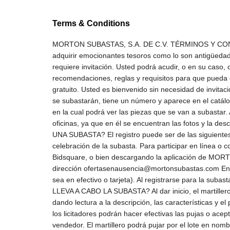
Terms & Conditions
MORTON SUBASTAS, S.A. DE C.V. TÉRMINOS Y CONDICIONES ¿CÓMO SE COMPRA EN SUBASTA? Bienvenido al mundo de las subastas, donde tendrá la oportunidad de adquirir emocionantes tesoros como lo son antigüedades, arte, joyas, relojes, muebles, libros, vinos, entre muchas otras cosas. Participar en una subasta es muy sencillo y no requiere invitación. Usted podrá acudir, o en su caso, comprar en línea, disfrutar del momento, y participar para llevarse el lote de su preferencia. A continuación, le damos algunas recomendaciones, reglas y requisitos para que pueda disfrutar de esta experiencia única: ¿LA SUBASTA ESTÁ ABIERTA AL PÚBLICO? Sí, la subasta es un evento público y gratuito. Usted es bienvenido sin necesidad de invitación, e incluso puede asistir aún sin estar seguro de adquirir un lote. (Lote: cualquiera de las piezas o conjunto de piezas que se subastarán, tiene un número y aparece en el catálogo correspondiente.) ¿QUÉ DEBO HACER ANTES DE LA SUBASTA? Usted puede asistir antes de la subasta a la exposición en la cual podrá ver las piezas que se van a subastar. Asimismo, es recomendable adquirir el catálogo mediante la suscripción por teléfono o acudiendo directamente a nuestras oficinas, ya que en él se encuentran las fotos y la descripción detallada de cada lote. Para poder participar en la subasta es indispensable registrarse. ¿CÓMO ME REGISTRO A UNA SUBASTA? El registro puede ser de las siguientes maneras: Para participar en vivo: Directamente en las oficinas de Morton Subastas, ya sea previamente o durante la celebración de la subasta. Para participar en línea o con una oferta en ausencia: Directamente entrando a la página de www.mortonsubastas.com mediante la plataforma de Bidsquare, o bien descargando la aplicación de MORTON SUBASTAS Comunicándose a los teléfonos de Morton Subastas (55 5283 3140) Enviando un correo electrónico a la dirección ofertasenausencia@mortonsubastas.com En el registro se le solicitará su identificación oficial vigente, nombre, dirección y un depósito en garantía para sus compras (ya sea en efectivo o tarjeta). Al registrarse para la subasta se le asignará un número de paleta, con la cual usted podrá realizar las pujas que considere convenientes. ¿CÓMO SE LLEVA A CABO LA SUBASTA? Al dar inicio, el martillero indicará el lote a ser subastado, ya sea por medio del número que corresponda de acuerdo al catálogo de la subasta o dando lectura a la descripción, las características y el precio de salida. La subasta de cada lote se iniciará cuando el martillero pregone el precio de salida del mismo y entonces, los licitadores podrán hacer efectivas las pujas o aceptar la postura ofrecida por el martillero. El martillero podrá abrir la puja de cualquier lote colocando un precio a nombre de un vendedor. El martillero podrá pujar por el lote en nombre del vendedor, hasta el precio de reserva, por medio de las pujas sucesivas o consecutivas, o colocando pujas en respuesta a otros compradores. Para que el martillero adjudique un lote será necesario que no haya pujas que mejoren la anterior; por lo tanto, el precio mencionado por el martillero constitui