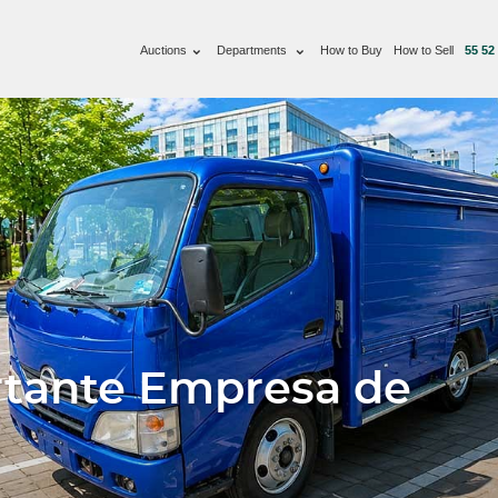
Auctions
Departments
How to Buy
How to Sell
55 52
rtante Empresa de