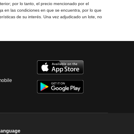
mobile
Language