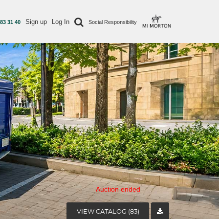
Sign up
Log In
 83 31 40
Social Responsibility
Auction ended
VIEW CATALOG (83)