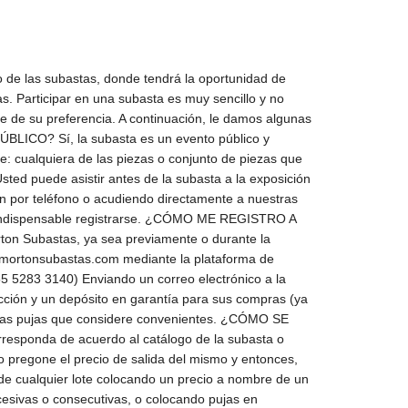
ento que el lote salga a remate, uno de nuestros representantes se comunicará con usted vía telefónica y así estará pasando sus ofertas al subastador. Es importante que antes de hacer sus ofertas por teléfono se cerciore de los lotes, ya que no hay cambios ni devoluciones una vez adquirido un lote. NOTA: No se aceptarán ofertas por teléfono que no tengan postura, ni menores a $10,000.00 M.N. EN LÍNEA En www.mortonsubastas.com encuentre la subasta en la quiere participar y de click en “Morton Online”. Entrará a la plataforma en la que podrá crear una cuenta gratuita con un correo electrónico y una contraseña. Una vez creada su cuenta, podrá registrarse para participar en la subasta; el sistema le indicará que su registro está pendiente para participar. Consulte la sección de “Pago de Garantías” para aprobarlo. Una vez que suceda esto, puede dejar sus ofertas desde el momento que quiera o bien, tiene la opción de seguir la subasta en vivo a través de la transmisión de audio y video, y hacer sus ofertas con un click. Por favor, tome en cuenta que las ofertas realizadas a través de las plataformas en Internet presentan un retraso de entre 3 y 4 segundos, por lo que le invitamos a anticiparlas lo más posible. En caso de venta a través de las plataformas online, el Premium será de 25% más el I.V.A. del 16%. El martillero podrá abrir la puja de cualquier lote colocando un precio a nombre de un vendedor. El subastador podrá pujar por el lote en nombre del vendedor, hasta el precio de reserva por medio de pujas sucesivas o consecutivas, o colocando pujas en respuesta a otros compradores. Todas las piezas se venden en el estado en que se encuentran, favor de revisarlas bien antes de comprar; si tiene alguna duda, no compre, ya que no se aceptan cambios ni devoluciones. Todas las piezas incluidas en los catálogos están revisadas y muchas de ellas autentificadas, ya sea por los propietarios o por algún experto. Por favor si tiene dudas o requiere más información, estamos a sus órdenes y le asistiremos en lo más que podamos aclarar. Si por alguna razón nuestra descripción no es de su entera satisfacción, usted puede revisar las piezas previamente a la subasta y traer a su experto dentro del horario de exposición. Los precios estimados son en pesos mexicanos (M.N.). Si por alguna razón no puede pasar a liquidar el precio, haremos efectivo el cargo a la tarjeta de crédito, cobrando también el porcentaje correspondiente a la comisión más el I.V.A. de la comisión. Las compras menores de $20,000.00 (veinte mil pesos 00/100 M.N.) se cargarán el mismo día a la tarjeta de crédito, más el porcentaje de comisión de la subasta y el I.V.A. correspondiente. En los lotes que no llevan estimado, la salida será por debajo de $2,000.00 M.N. Una vez asignado el lote en la subasta no hay devoluciones ni cancelacion