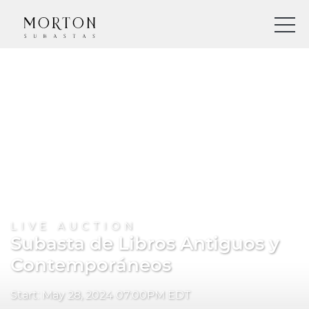
LIVE AUCTION
Subasta de Libros Antiguos y
Contemporáneos
Start: May 28, 2024 07:00PM EDT