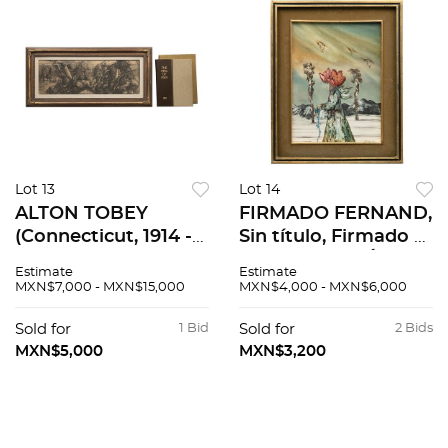
Lot 13
Lot 14
ALTON TOBEY
FIRMADO FERNAND,
(Connecticut, 1914 -
Sin título, Firmado y
Nueva York, 2005),
fechado 1983 Óleo
Estimate
Estimate
Batalla micénica,
sobre masonite, 40 x
MXN$7,000 - MXN$15,000
MXN$4,000 - MXN$6,000
Firmado Dibujo
30 cm
sobre papel, 76 x 26
Sold for
1 Bid
Sold for
2 Bids
cm
MXN$5,000
MXN$3,200