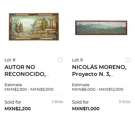
Lot 8
Lot 9
AUTOR NO
NICOLÁS MORENO,
RECONOCIDO,
Proyecto N. 3,
Paisaje rural,
Firmado y fechado
Estimate
Estimate
Firmado Dunhill
1980 Óleo sobre tela,
MXN$2,500 - MXN$5,000
MXN$6,000 - MXN$12,000
Óleo sobre tela, 123 x
132 x 32
60 cm
Sold for
2 Bids
Sold for
9 Bids
MXN$2,200
MXN$11,000