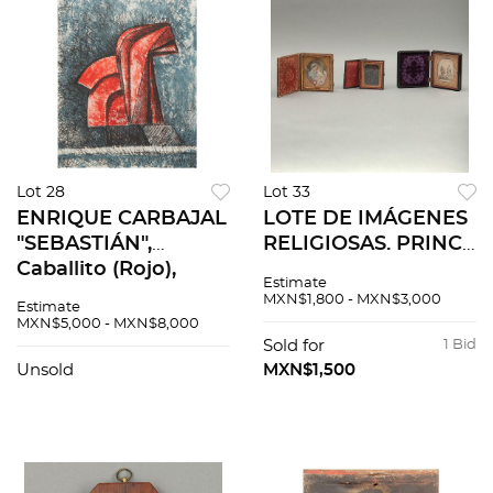
Lot 28
Lot 33
ENRIQUE CARBAJAL
LOTE DE IMÁGENES
"SEBASTIÁN",
RELIGIOSAS. PRINC.
Caballito (Rojo),
DEL SXX. SAGRADA
Estimate
Firmada, Litografía
FAMILIA/MADONA
MXN$1,800 - MXN$3,000
Estimate
38 / 100, 82 x 60 cm
DE LA SILLA Óleo
MXN$5,000 - MXN$8,000
sobre gutapercha,
Sold for
1 Bid
estampa e
Unsold
MXN$1,500
impresión en vidrio.