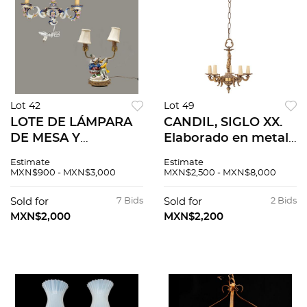
Lot 42
Lot 49
LOTE DE LÁMPARA
CANDIL, SIGLO XX.
DE MESA Y
Elaborado en metal
ARBOTANTE. SXX.
dorado con fuste
Estimate
Estimate
una Capodimonte.
central de amorcillo.
MXN$900 - MXN$3,000
MXN$2,500 - MXN$8,000
Elaborados en
Brazos curvos para 5
porcelana
luces. Con
Sold for
7 Bids
Sold for
2 Bids
policromada.
elementos naturales.
MXN$2,000
MXN$2,200