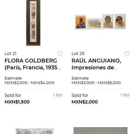
Lot 21
Lot 25
FLORA GOLDBERG
RAÚL ANGUIANO,
(París, Francia, 1935-),
Impresiones de
Sin título, Grabado
prueba del libro
Estimate
Estimate
10 / 20, 55 x 6.5 cm
Mawarirra,
MXN$2,000 - MXN$4,000
MXN$3,000 - MXN$5,000
Impresión sobre
papel, Medidas
Sold for
1 Bid
Sold for
1 Bid
variables
MXN$1,500
MXN$2,000