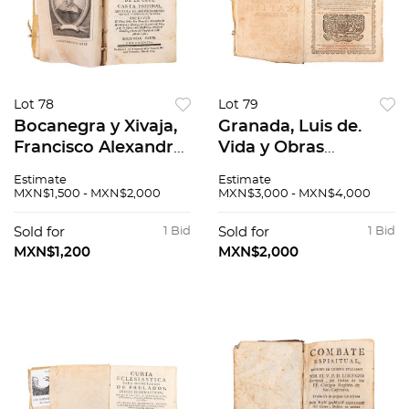
Lot 78
Lot 79
Bocanegra y Xivaja,
Granada, Luis de.
Francisco Alexandro
Vida y Obras
de. Juicio de el
Espirituales. Madrid:
Estimate
Estimate
mundo y expulsion
Por Ivan García
MXN$1,500 - MXN$2,000
MXN$3,000 - MXN$4,000
de su principe por el
Infanzon, 1679. En
santo leño de la
pergamino.
Sold for
1 Bid
Sold for
1 Bid
Cruz. Madrid: 1763.
MXN$1,200
MXN$2,000