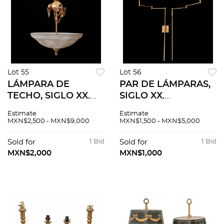
Lot 55
Lot 56
LÁMPARA DE
PAR DE LÁMPARAS,
TECHO, SIGLO XX.
SIGLO XX.
Elaborada en metal
Elaboradas en metal
Estimate
Estimate
dorado y platón de
dorado y pantallas
MXN$2,500 - MXN$9,000
MXN$1,500 - MXN$5,000
vidrio opaco.
de tela. Cuentan con
Decorada con
brazo articulado.
Sold for
1 Bid
Sold for
1 Bid
elementos
MXN$2,000
MXN$1,000
arquitectónicos.