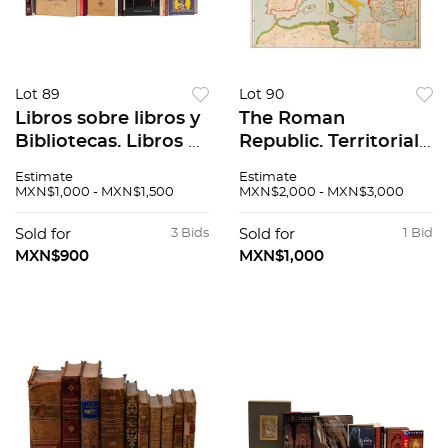
Lot 89
Lot 90
Libros sobre libros y
The Roman
Bibliotecas. Libros y
Republic. Territorial
grabados en el
expansion to 120 B.C.
Estimate
Estimate
fondo de origen de
New York: Rand
MXN$1,000 - MXN$1,500
MXN$2,000 - MXN$3,000
la Biblioteca
McNally & Company.
Nacional. Piezas: 17.
Mapa a color.
Sold for
3 Bids
Sold for
1 Bid
Medidas 113 x 164 cm.
MXN$900
MXN$1,000