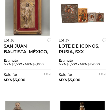
Lot 36
Lot 37
SAN JUAN
LOTE DE ICONOS.
BAUTISTA. MÉXICO,
RUSIA, SXX.
SXIX. Relieve en
IMÁGENES DE LA
Estimate
Estimate
madera, detallado al
VIRGEN CON EL
MXN$3,500 - MXN$7,000
MXN$5,500 - MXN$15,000
oro y restos de
NIÑO Y SAN JORGE.
policromía;
Ó/madera; camisas
Sold for
1 Bid
Sold for
1 Bid
enmarcado. 34 x 17.5
de metal y esmalte,
MXN$3,000
MXN$5,000
cm.
una de plata. Pzas: 4.