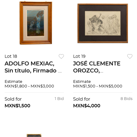
Lot 18
Lot 19
ADOLFO MEXIAC,
JOSÉ CLEMENTE
Sin título, Firmado y
OROZCO,
fechado 89,
Personajes, de la
Estimate
Estimate
Xilografía 67 / 100,
carpeta 20 Dibujos
MXN$1,800 - MXN$3,000
MXN$1,500 - MXN$5,000
40 x 30 cm imagen /
de José Clemente
43 x 32 cm papel
Orozco, Firmada
Sold for
1 Bid
Sold for
8 Bids
Zincografía sin
MXN$1,500
MXN$4,000
número de tiraje, 50
x 34