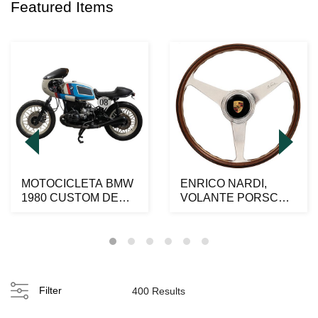
Featured Items
MOTOCICLETA BMW
ENRICO NARDI,
1980 CUSTOM DE
VOLANTE PORSCHE
1000 CC. Cafe Racer
356. Madera y
modi...
aluminio, 4...
Filter
400 Results