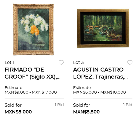
Lot 1
Lot 3
FIRMADO "DE
AGUSTÍN CASTRO
GROOF" (Siglo XX),
LÓPEZ, Trajineras,
Crisantemo, 1960,
Firmado y fechado
Estimate
Estimate
Óleo sobre tela, 81 x
2023 Óleo sobre
MXN$9,000 - MXN$17,000
MXN$6,000 - MXN$10,000
60 cm
tabla, 30 x 20 cm.
Con Certificado de
Sold for
1 Bid
Sold for
1 Bid
Autenticidad del
MXN$8,000
MXN$5,500
artista