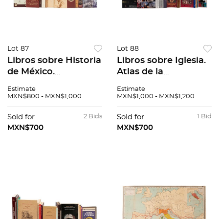
Lot 87
Lot 88
Libros sobre Historia
Libros sobre Iglesia.
de México.
Atlas de la
Documentos para la
diversidad Religiosa
Estimate
Estimate
Historia del México
en México / El
MXN$800 - MXN$1,000
MXN$1,000 - MXN$1,200
Independiente 1808
Estado Vaticano y su
- 1938. Piezas: 11.
presencia
Sold for
2 Bids
Sold for
1 Bid
internacional. Pzs: 17.
MXN$700
MXN$700