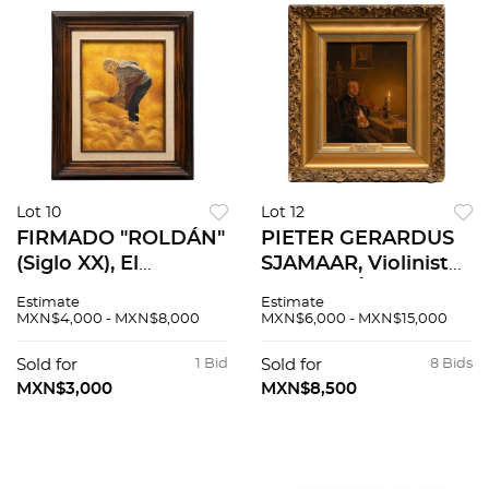
Lot 10
Lot 12
FIRMADO "ROLDÁN"
PIETER GERARDUS
(Siglo XX), El
SJAMAAR, Violinista,
espigador, Firmado
Firmado Óleo sobre
Estimate
Estimate
Óleo sobre tela, 40 x
tabla, 24 x 20 cm
MXN$4,000 - MXN$8,000
MXN$6,000 - MXN$15,000
35 cm
Sold for
1 Bid
Sold for
8 Bids
MXN$3,000
MXN$8,500