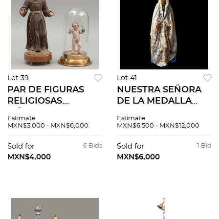
Lot 39
Lot 41
PAR DE FIGURAS
NUESTRA SEÑORA
RELIGIOSAS.
DE LA MEDALLA
MÉXICO, CA 1900.
MILAGROSA.
Estimate
Estimate
JESÚS NIÑO CON
MÉXICO, CA 1900.
MXN$3,000 - MXN$6,000
MXN$6,500 - MXN$12,000
ORBE/SAN
Cuerpo modelado y
ANTONIO DE
aplicaciones de
Sold for
6 Bids
Sold for
1 Bid
PADUA. Talla en
madera, decoración
MXN$4,000
MXN$6,000
madera, decoración
encarnada. 105 cm
policroma. 7 y
alt.
15.5cm