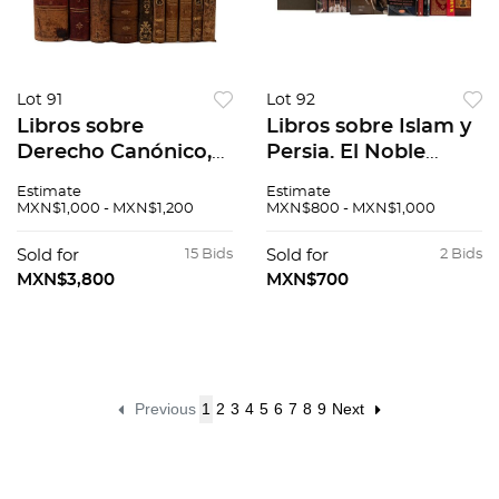
Lot 91
Lot 92
Libros sobre
Libros sobre Islam y
Derecho Canónico,
Persia. El Noble
Romano, español.
Coran y su
Estimate
Estimate
Instituciones de
introducción.
MXN$1,000 - MXN$1,200
MXN$800 - MXN$1,000
Derecho Canonico
Comentario en
Americano.
lengua española.
Sold for
15 Bids
Sold for
2 Bids
Piezas:10.
Piezas: 10.
MXN$3,800
MXN$700
Previous
1
2
3
4
5
6
7
8
9
Next