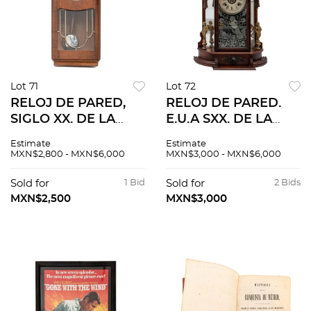
Lot 71
Lot 72
RELOJ DE PARED,
RELOJ DE PARED.
SIGLO XX. DE LA
E.U.A SXX. DE LA
MARCA LESSEKA.
MARCA ANSONIA.
Estimate
Estimate
Elaborado en
Elaborado en
MXN$2,800 - MXN$6,000
MXN$3,000 - MXN$6,000
madera. Cuenta con
madera, puerta de
carátula de números
vidrio esmerilado,
Sold for
1 Bid
Sold for
2 Bids
arábigos y péndulo.
espejos laterales y
MXN$2,500
MXN$3,000
querubines.