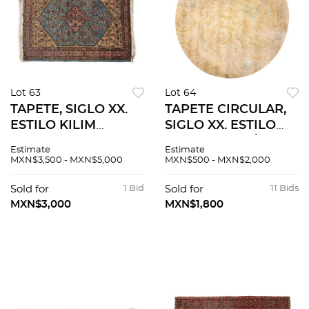
Lot 63
Lot 64
TAPETE, SIGLO XX.
TAPETE CIRCULAR,
ESTILO KILIM
SIGLO XX. ESTILO
TURCO. Elaborado
CONTEMPORÁNEO.
Estimate
Estimate
en fibras de lana y
Elaborado en fibras
MXN$3,500 - MXN$5,000
MXN$500 - MXN$2,000
algodón. Cuenta con
de lana. Campo
medallón central y
decorado con
Sold for
1 Bid
Sold for
11 Bids
elementos
elementos orgánicos
MXN$3,000
MXN$1,800
arquitectónicos.
y arquitectónicos.