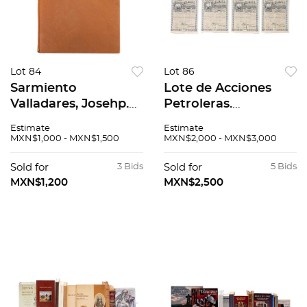
Lot 84
Lot 86
Sarmiento
Lote de Acciones
Valladares, Josehp.
Petroleras.
Lisensia de la
Compañía Petrolera
Estimate
Estimate
Conquista de las
de Aquismon, S.A.
MXN$1,000 - MXN$1,500
MXN$2,000 - MXN$3,000
Californias Otorgada
Título de 100
por el Virrey Don
acciones liberadas.
Sold for
3 Bids
Sold for
5 Bids
Josehp
Valor $100. Piezas: 7.
MXN$1,200
MXN$2,500
Sarmiento...Milán:
1972.