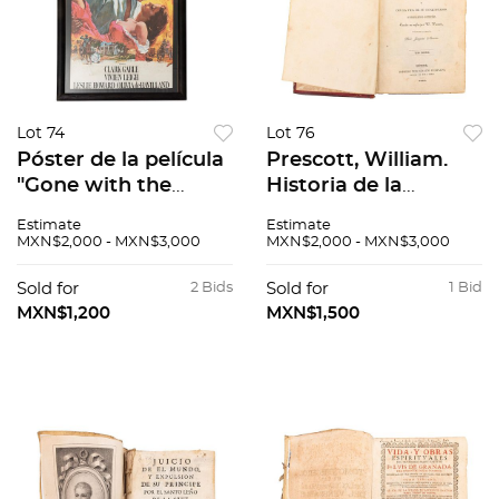
Lot 74
Lot 76
Póster de la película
Prescott, William.
"Gone with the
Historia de la
Wind" (Lo que el
Conquista de
Estimate
Estimate
viento se llevo).
México. México:
MXN$2,000 - MXN$3,000
MXN$2,000 - MXN$3,000
Estados Unidos: 1939.
Impreso por Ignacio
Cumplido, 1844.
Sold for
2 Bids
Sold for
1 Bid
Tomo I.
MXN$1,200
MXN$1,500