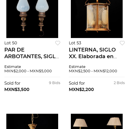
Lot 50
Lot 53
PAR DE
LINTERNA, SIGLO
ARBOTANTES, SIGLO
XX. Elaborada en
XX. Elaborados en
vidrio y metal
Estimate
Estimate
vidrio lechoso y base
dorado. Decoración
MXN$2,000 - MXN$5,000
MXN$2,500 - MXN$12,000
de metal dorado.
tipo pepita, pantalla
Cuenta con sistema
cilíndrica. Decorada
Sold for
9 Bids
Sold for
2 Bids
de una luz cada uno.
con elementos
MXN$3,500
MXN$2,200
naturales.