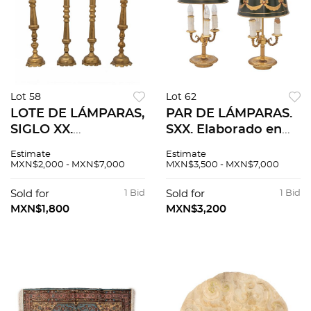
Lot 58
Lot 62
LOTE DE LÁMPARAS,
PAR DE LÁMPARAS.
SIGLO XX.
SXX. Elaborado en
Elaboradas en
metal con dorado,
Estimate
Estimate
bronce. Cuentan con
Cuenta con brazos
MXN$2,000 - MXN$7,000
MXN$3,500 - MXN$7,000
fuste torneado y
ornamentados.
soporte de ánfora.
Pantalla decorada
Sold for
1 Bid
Sold for
1 Bid
Sin pantallas y liras.
de moños y listones
MXN$1,800
MXN$3,200