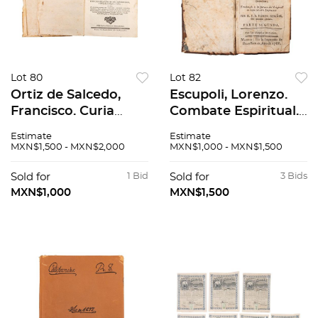
Lot 80
Lot 82
Ortiz de Salcedo,
Escupoli, Lorenzo.
Francisco. Curia
Combate Espiritual.
Eclesiastica. Madrid:
Madrid: En la
Estimate
Estimate
Joachin Ibarra, 1766.
Imprenta de Blas
MXN$1,500 - MXN$2,000
MXN$1,000 - MXN$1,500
En pergamino.
Roman, 1786.
Sold for
1 Bid
Sold for
3 Bids
MXN$1,000
MXN$1,500