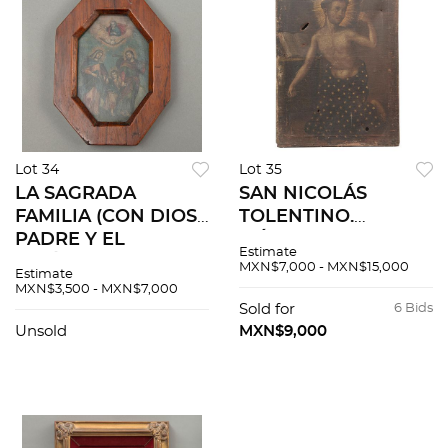
Lot 34
Lot 35
LA SAGRADA
SAN NICOLÁS
FAMILIA (CON DIOS
TOLENTINO.
PADRE Y EL
MÉXICO, FINALES
Estimate
ESPÍRITU SANTO).
DEL SXVIII. Óleo
MXN$7,000 - MXN$15,000
Estimate
MÉXICO, FINALES
sobre tela. Detalles
MXN$3,500 - MXN$7,000
DEL SXVIII. Grabado
de conservación.
Sold for
6 Bids
coloreado al óleo.
88.5 x 65 cm.
Unsold
MXN$9,000
10.5 x 7 cm.