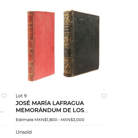
Lot 9
JOSÉ MARÍA LAFRAGUA
E
MEMORÁNDUM DE LOS
NEGOCIOS PENDIENTES
Estimate
MXN$1,800 - MXN$3,000
.
ENTRE MÉXICO Y ESPAÑA.
PANDECTAS HISPANO -
Unsold