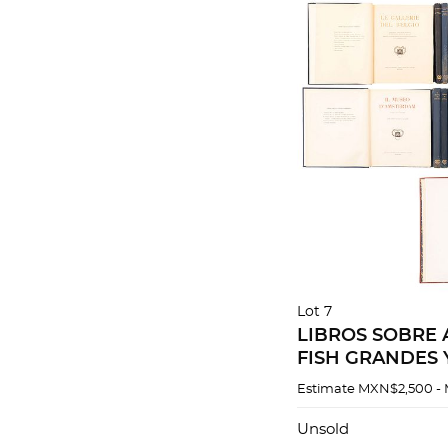
Lot 7
LIBROS SOBRE 
FISH GRANDES
PINTURAS POR
Estimate
MXN$2,500 -
ARTISTAS. PZS 9
Unsold