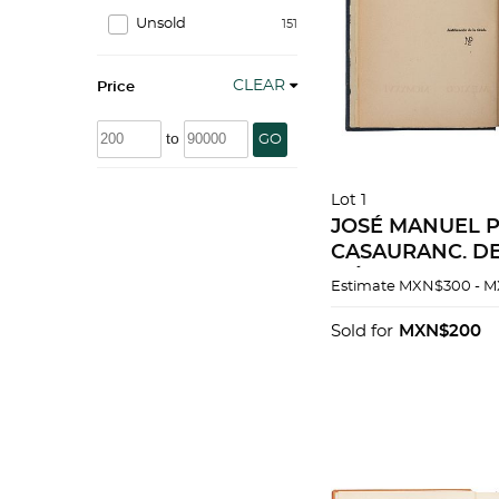
Unsold
151
CLEAR
Price
to
GO
Lot 1
JOSÉ MANUEL 
CASAURANC. D
MÉXICO: COSAS
Estimate
MXN$300 - 
ASPECTOS POLÍ
1926. Edición de
Sold for
MXN$200