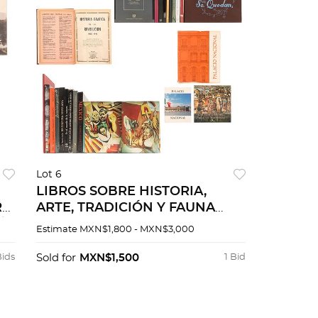
Lot 6
LIBROS SOBRE HISTORIA,
I.
ARTE, TRADICIÓN Y FAUNA
/
MEXICANA Pzs 24
Estimate
MXN$1,800 - MXN$3,000
o
Bids
Sold for
MXN$1,500
1 Bid