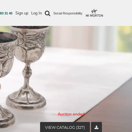
Sign up
Log In
 83 31 40
Social Responsibility
Auction ended
VIEW CATALOG (327)