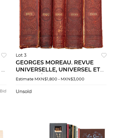
Lot 3
GEORGES MOREAU. REVUE
 El
UNIVERSELLE, UNIVERSEL ET
ILLUSTRÉ / REVUE
Estimate
MXN$1,800 - MXN$3,000
ENCYCLOPÉDIQUE, RECUEIL
DOCUMENTAIRE UNIVERSEL.
 Bid
Unsold
Piezas: 13