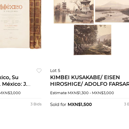
Lot 5
xico, Su
KIMBEI KUSAKABE/ EISEN
 México: J.
HIROSHIGE/ ADOLFO FARSAR
ñía, 1900 -
GAMMANGAHARA/ ASAKUSA
 MXN$3,000
Estimate
MXN$1,300 - MXN$3,000
MONTE FUJI. JAPÓN., fin sigl
XIX. Fotografías. Piezas: 3
3 Bids
Sold for
MXN$1,500
3 