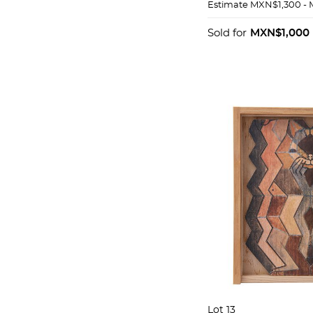
1899 Y 1900 Años
Estimate
MXN$1,300 -
XLIV, Varios núm
Sold for
MXN$1,000
Lot 13