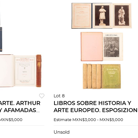
Lot 8
ARTE. ARTHUR
LIBROS SOBRE HISTORIA Y
 Y AFAMADAS
ARTE EUROPEO. ESPOSIZION
 GRANDES
COLOMBIANA, 1892 - 93
 MXN$5,000
Estimate
MXN$3,000 - MXN$5,000
PROGETTO DI CESARE ORSINI
PZS 10
Unsold