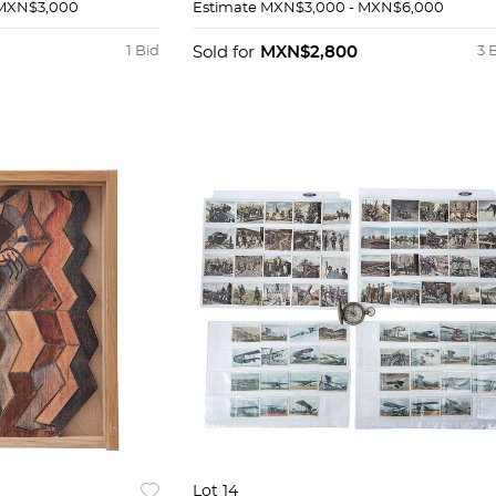
 XL, XLIII y
Perros. Reproducción. PZS 7
 MXN$3,000
Estimate
MXN$3,000 - MXN$6,000
eros. Piezas: 3.
1 Bid
Sold for
MXN$2,800
3 
Lot 14