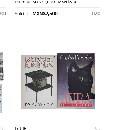
Gallery.
Estimate
MXN$3,000 - MXN$5,000
Bids
Sold for
MXN$2,500
1 Bid
Lot 15