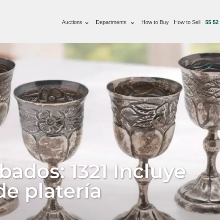
Auctions
Departments
How to Buy
How to Sell
55 52
bados: 1321 Incluye
de platería