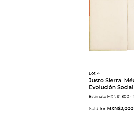
Lot 4
Justo Sierra. Mé
Evolución Social.
Ballescá y Compa
Estimate
MXN$1,800 -
1901. Piezas: 3.
Sold for
MXN$2,000