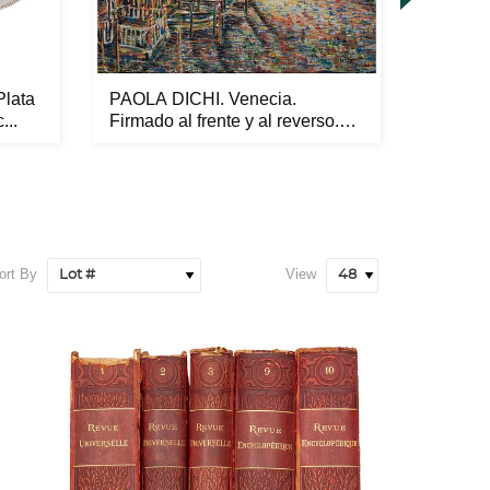
lata
PAOLA DICHI. Venecia.
PAOLA 
...
Firmado al frente y al reverso.
Guadala
Ó...
ort By
View