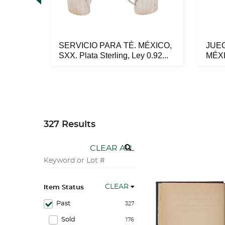
S.
SERVICIO PARA TÉ. MÉXICO,
JUE
dos
SXX. Plata Sterling, Ley 0.92...
MÉXI
Sterli
327 Results
CLEAR ALL
CLEAR
Item Status
Past
327
Sold
176