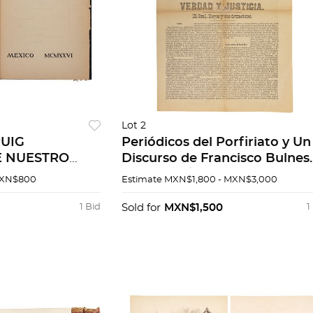
Lot 2
PUIG
Periódicos del Porfiriato y Un
E NUESTRO
Discurso de Francisco Bulnes.
 SOCIALES Y
Imparcial / La Voz de Nuevo
MXN$800
Estimate
MXN$1,800 - MXN$3,000
TICOS. MÉXICO,
León / El Norte... Piezas: 6.
 100 ejemplares.
1 Bid
Sold for
MXN$1,500
1