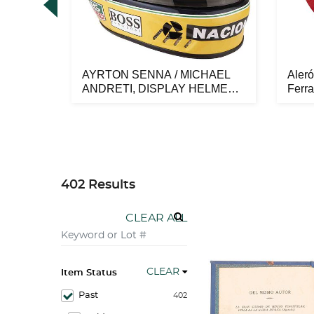
AYRTON SENNA / MICHAEL
Aleró
en
ANDRETI, DISPLAY HELMET
Ferra
MARLBORO...
402 Results
CLEAR ALL
CLEAR
Item Status
Past
402