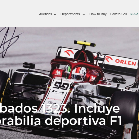
Auctions
Departments
How to Buy
How to Sell
55 52
bados 1323. Incluye
abilia deportiva F1