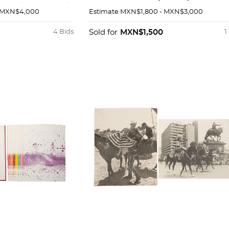
ros / llaveros /
la internacional, 1916 / Primer
 MXN$4,000
Estimate
MXN$1,800 - MXN$3,000
114
Petrolera Popular.
4 Bids
Sold for
MXN$1,500
1