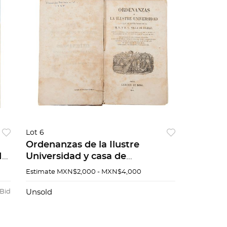
Lot 6
Ordenanzas de la Ilustre
NO
Universidad y casa de
del
contratación de la M.N. y M.L.
Estimate
MXN$2,000 - MXN$4,000
Villa de Bilbao. París: Librería de
la Rosa, 1844.
 Bid
Unsold