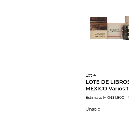
Lot 4
LOTE DE LIBRO
MÉXICO Varios tí
Marín. Alas de l
Estimate
MXN$1,800 -
FIRMADO Y DED
ARTISTA. PZS 10
Unsold