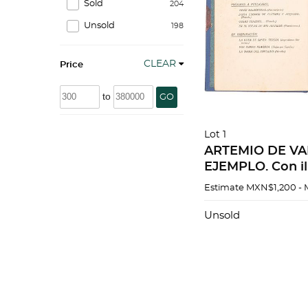
Sold
204
Unsold
198
CLEAR
Price
to
GO
Lot 1
ARTEMIO DE VA
EJEMPLO. Con il
Roberto Monte
Estimate
MXN$1,200 -
Unsold