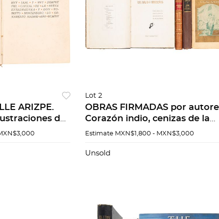
Lot 2
LLE ARIZPE.
OBRAS FIRMADAS por autore
ustraciones de
Corazón indio, cenizas de la
negro
hoguera, Poesías y Del Bajío 
 MXN$3,000
Estimate
MXN$1,800 - MXN$3,000
arribeñas. 4 piezas
Unsold