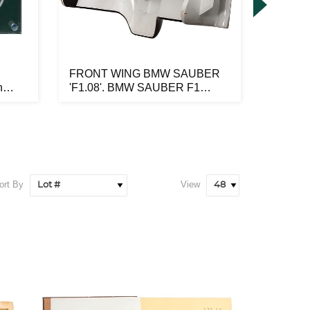
FRONT WING BMW SAUBER
Ayrton 
n
'F1.08'. BMW SAUBER F1
wing. R
TEAM ROBER...
ort By
View