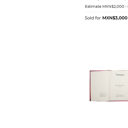
Postales / cenice
Estimate
MXN$2,000 -
Banderines. Pzs 
Sold for
MXN$3,000