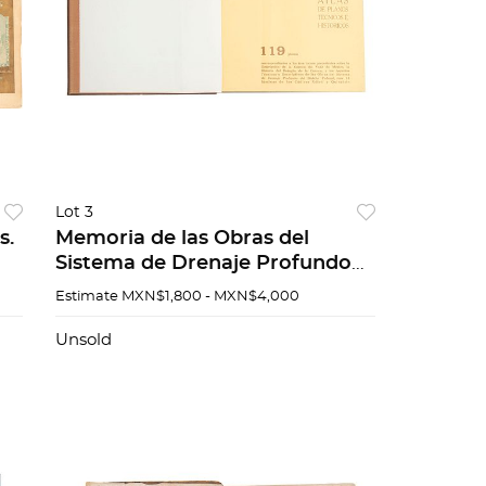
Lot 3
s.
Memoria de las Obras del
Sistema de Drenaje Profundo
y
del Distrito Federal. México.
Estimate
MXN$1,800 - MXN$4,000
Piezas: 4
Unsold