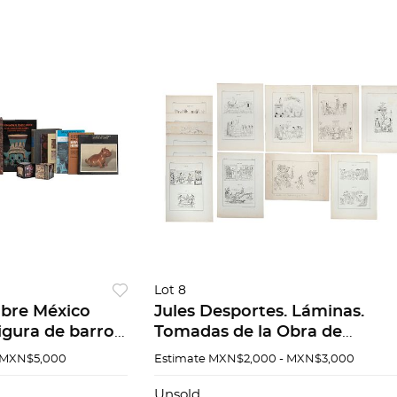
Lot 8
obre México
Jules Desportes. Láminas.
igura de barro,
Tomadas de la Obra de
unos títulos:
HISTORIA DE LAS INDIAS DE
 MXN$5,000
Estimate
MXN$2,000 - MXN$3,000
 templo Mayor.
NUEVA ESPAÑA Piezas: 13
Unsold