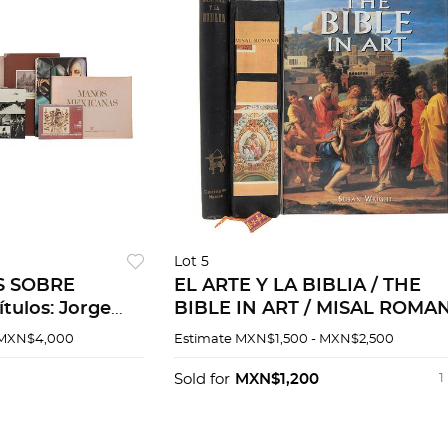
Lot 5
S SOBRE
EL ARTE Y LA BIBLIA / THE
tulos: Jorge
BIBLE IN ART / MISAL ROMA
a Ciudad,
a) El arte y la biblia. Prefacio 
 MXN$4,000
Estimate
MXN$1,500 - MXN$2,500
ICADO POR EL
historiador mexicano P.
Mariano Cuevas. Pzs3
Sold for
MXN$1,200
1