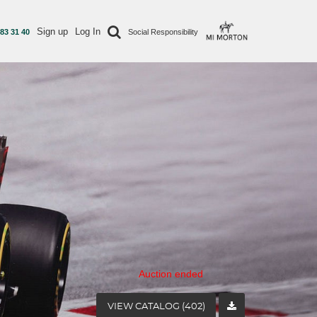
Sign up
Log In
 83 31 40
Social Responsibility
Auction ended
VIEW CATALOG (402)