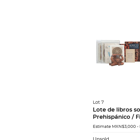
Lot 7
Lote de libros s
Prehispánico / F
reproducción Alg
Estimate
MXN$3,000 -
De Bonampak al
Pzs 17
Unsold