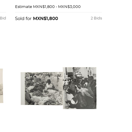
a
NATURAL Y LITOGRAFIADOS
Estimate
MXN$1,800 - MXN$3,000
EN EL AÑO DE 1841 MÉXICO:
FOMENTO CULTURAL
 Bid
Sold for
MXN$1,800
2 Bids
BANAMEX