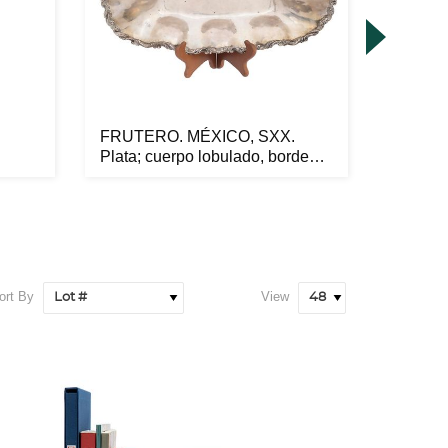
FRUTERO. MÉXICO, SXX.
LENI R
Plata; cuerpo lobulado, borde
2002. 
lab...
2...
ort By
View