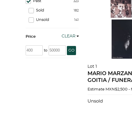
Past
323
Sold
182
Unsold
141
CLEAR
Price
to
GO
Lot 1
MARIO MARZAN
GOITIA / FUNE
RIVERA Fotograf
Estimate
MXN$2,500 -
digital Sello de 
reverso. Pzs 5
Unsold