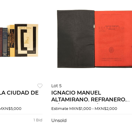
Lot 5
LA CIUDAD DE
IGNACIO MANUEL
ALTAMIRANO. REFRANERO.
MÉXICO: LIBRERÍA DE MANU
 MXN$5,000
Estimate
MXN$1,000 - MXN$2,000
PORRÚA, 1972. Edición
facsimilar de 500 ejemplares
1 Bid
Unsold