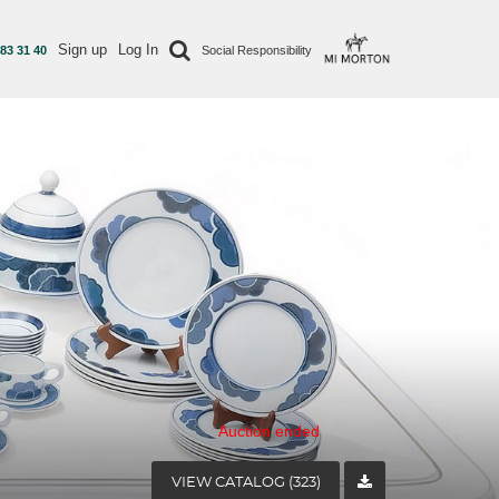
Sign up
Log In
 83 31 40
Social Responsibility
Auction ended
VIEW CATALOG (323)