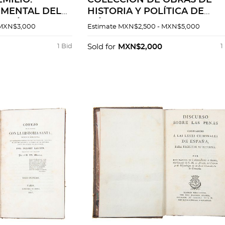
EMILIO.
COLECCIÓN DE OBRAS DE
UMENTAL DEL
HISTORIA Y POLÍTICA DE
. MÉXICO:
MÉXICO. Editadas por INEHR
 MXN$3,000
Estimate
MXN$2,500 - MXN$5,000
1969 - 1978
/ "Siglo XXI". Pzs 196
ER EDICIÓN PZS
1 Bid
Sold for
MXN$2,000
1