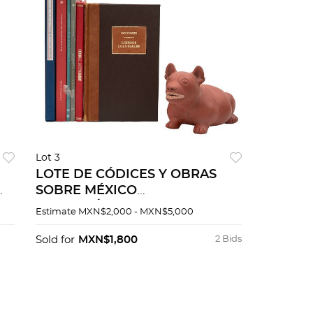
Lot 3
LOTE DE CÓDICES Y OBRAS
SOBRE MÉXICO
PREHISPÁNICO. Lienzos
Estimate
MXN$2,000 - MXN$5,000
Coloniales / El Códice Boturini o
tira de la peregrinación. Pzs 7
Sold for
MXN$1,800
2 Bids