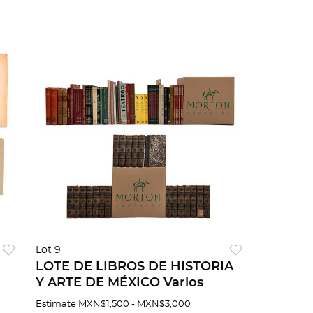
Lot 9
LOTE DE LIBROS DE HISTORIA
Y ARTE DE MÉXICO Varios
títulos. México siglo XX. Pzs 79
Estimate
MXN$1,500 - MXN$3,000