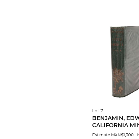
Lot 7
BENJAMIN, ED
CALIFORNIA MI
MINERALS. SAN
Estimate
MXN$1,300 -