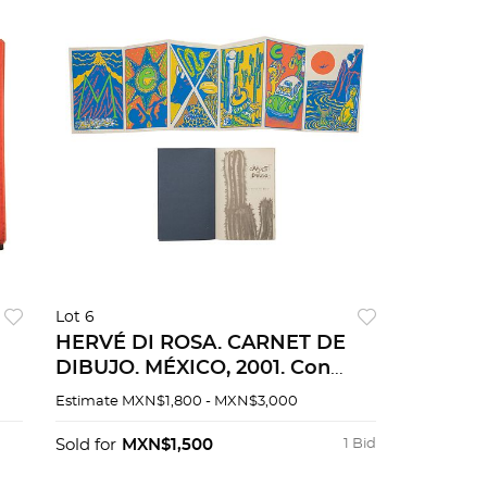
Lot 6
HERVÉ DI ROSA. CARNET DE
DIBUJO. MÉXICO, 2001. Con
EL
serigrafía numerada. Edición de
Estimate
MXN$1,800 - MXN$3,000
150 ejemplares firmados y
dedicados por el autor.
Sold for
MXN$1,500
1 Bid