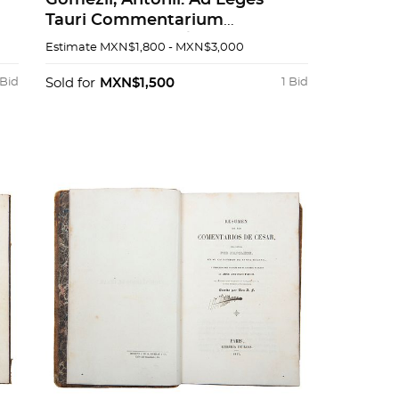
Gomezii, Antonii. Ad Leges
Tauri Commentarium
M
Absolutissimum / Variarvm
Estimate
MXN$1,800 - MXN$3,000
Resolvtionvm Ivris Civilis. Pzs 2
 Bid
Sold for
MXN$1,500
1 Bid