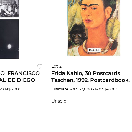
Lot 2
O. FRANCISCO
Frida Kahlo, 30 Postcards.
RAL DE DIEGO
Taschen, 1992. Postcardbook.
ías Impresión
Encuadernado en rústica
 MXN$5,000
Estimate
MXN$2,000 - MXN$4,000
propiedad al
Unsold