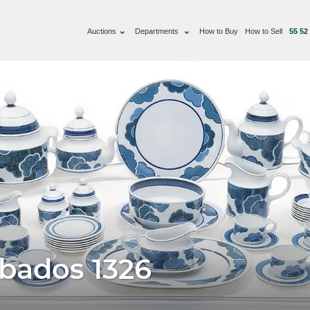
Auctions
Departments
How to Buy
How to Sell
55 52
ábados 1326