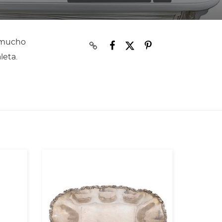
y mucho
leta.