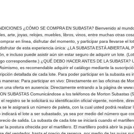
rá el precio de martillo o de venta que deberá pagar el licitador. La mercancía se subasta, adjudica y entrega en las condiciones en que se encuentra, por lo que le recomendamos acudir a nuestras exhibiciones o verificar plenamente que el lote a subastar reúna las condiciones y características de su interés. Una vez adjudicado un lote, no se aceptan cancelaciones y devoluciones. ¿CÓMO REALIZAR UNA COMPRA EN LA SUBASTA? Cuando salga a remate el lote que usted desea adquirir, simplemente levante la paleta que le fue asignada cuando el subastador proponga el precio de venta en subasta y usted esté de acuerdo con dicha cantidad. El subastador continuará elevando el precio mientras haya personas que sigan ofreciendo por el mismo lote. Al último precio indicado por el subastador al dejar caer el martillo se le conoce como el precio del martillo, y esa es la cantidad, más la comisión (25%), más el I.V.A. de la comisión, que usted pagará por el lote adquirido. ¿CÓMO SE COMPRA EN SUBASTA SIN ESTAR PRESENTE EN EL SALÓN? ¿Se pueden hacer ofertas sin asistir al salón de subastas? Sí, existen tres sencillas formas de hacerlo: EN AUSENCIA Usted debe llenar el formato de ofertas en ausencia, mismo que se encuentra a su disposición en nuestras oficinas y en el presente catálogo, en el cual tendrá que indicar el número de lote o lotes que desea, así como la oferta máxima que quiere hacer por cada uno de ellos. De esta manera, uno de nuestros representantes podrá hacer las ofertas en su nombre y representación. El personal autorizado por Morton podrá hacer efectivas las pujas en representación de los licitadores sin ningún cargo adicional, y de acuerdo a las siguientes reglas: El licitador podrá hacer llegar su postura a Morton hasta cuatro horas antes de celebrarse la subasta, mediante la entrega de la ficha de registro para ofertas en ausencia directamente en nuestras oficinas, con acuse de recibo por correo electrónico a la siguiente dirección: ofertasenausencia@mortonsubastas.com. Será necesario que Morton haya recibido las posturas del licitador señalando un monto máximo como límite de cada puja. En el caso de que el límite máximo fijado por el licitador en ausencia se iguale con la última puja de la sala, usted puede autorizar a Morton Subastas a subir a la siguiente puja por cuenta del licitador en ausencia por una sola vez; de lo contrario el licitador presente en la sala tendrá la prioridad sobre el lote. Esta información se considera confidencial. Es importante que usted seleccione la casilla correspondiente en el formato para autorizar a Morton Subastas. En caso de que este recuadro no se haya requisitado, se entenderá que no acepta subir a la siguiente puja. Como garantía de pago, en el caso de que el licitador se presente en Morton para registrar ofertas en ausencia, deberá firmar un comprobante de tarjeta de crédito bancario o American Express a la orden de Morton Subastas, S.A. de C.V. Los lotes se adjudicarán al precio final que permitan las demás pujas o posturas aceptadas en la sala. En caso de que hubiera dos o más licitadores en ausencia, con ofertas por el mismo lote y por la misma cantidad, se adjudicará el lote al licitador cuya oferta haya sido presentada primero en día y hora. En lo demás, son aplicables todas las reglas de la subasta. Morton Subastas NO es responsable si alguna de las ofertas en ausencia no se logra realizar. Morton Subastas NO acepta ofertas sin límites. POR TELÉFONO: Pueden hacerse ofertas vía telefónica en el salón de subastas durante el transcurso de la subasta, presentando una solicitud por escrito y entregado a Morton por lo menos con dos días hábiles de anticipación, siempre y cuando la cifra sea mayor a $10,000.00 M.N. por cada lote de su interés. Las condiciones para hacer efectivas las pujas son las mismas que para ofertas en ausencia. Puede hacernos llegar sus ofertas y demás documentos a la dirección electrónica: ofertasenausencia@mortonsubastas.com Previo a la subasta, usted elige el lote o lotes por los que hará sus ofertas. Al mom