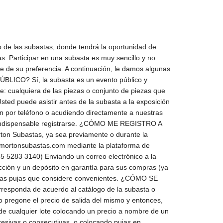
ento que el lote salga a remate, uno de nuestros representantes se comunicará con usted vía telefónica y así estará pasando sus ofertas al subastador. Es importante que antes de hacer sus ofertas por teléfono se cerciore de los lotes, ya que no hay cambios ni devoluciones una vez adquirido un lote. NOTA: No se aceptarán ofertas por teléfono que no tengan postura, ni menores a $10,000.00 M.N. EN LÍNEA En www.mortonsubastas.com encuentre la subasta en la quiere participar y de click en “Morton Online”. Entrará a la plataforma en la que podrá crear una cuenta gratuita con un correo electrónico y una contraseña. Una vez creada su cuenta, podrá registrarse para participar en la subasta; el sistema le indicará que su registro está pendiente para participar. Consulte la sección de “Pago de Garantías” para aprobarlo. Una vez que suceda esto, puede dejar sus ofertas desde el momento que quiera o bien, tiene la opción de seguir la subasta en vivo a través de la transmisión de audio y video, y hacer sus ofertas con un click. Por favor, tome en cuenta que las ofertas realizadas a través de las plataformas en Internet presentan un retraso de entre 3 y 4 segundos, por lo que le invitamos a anticiparlas lo más posible. En caso de venta a través de las plataformas online, el Premium será de 25% más el I.V.A. del 16%. El martillero podrá abrir la puja de cualquier lote colocando un precio a nombre de un vendedor. El subastador podrá pujar por el lote en nombre del vendedor, hasta el precio de reserva por medio de pujas sucesivas o consecutivas, o colocando pujas en respuesta a otros compradores. Todas las piezas se venden en el estado en que se encuentran, favor de revisarlas bien antes de comprar; si tiene alguna duda, no compre, ya que no se aceptan cambios ni devoluciones. Todas las piezas incluidas en los catálogos están revisadas y muchas de ellas autentificadas, ya sea por los propietarios o por algún experto. Por favor si tiene dudas o requiere más información, estamos a sus órdenes y le asistiremos en lo más que podamos aclarar. Si por alguna razón nuestra descripción no es de su entera satisfacción, usted puede revisar las piezas previamente a la subasta y traer a su experto dentro del horario de exposición. Los precios estimados son en pesos mexicanos (M.N.). Si por alguna razón no puede pasar a liquidar el precio, haremos efectivo el cargo a la tarjeta de crédito, cobrando también el porcentaje correspondiente a la comisión más el I.V.A. de la comisión. Las compras menores de $20,000.00 (veinte mil pesos 00/100 M.N.) se cargarán el mismo día a la tarjeta de crédito, más el porcentaje de comisión de la subasta y el I.V.A. correspondiente. En los lotes que no llevan estimado, la salida será por debajo de $2,000.00 M.N. Una vez asignado el lote en la subasta no hay devoluciones ni cancelacion