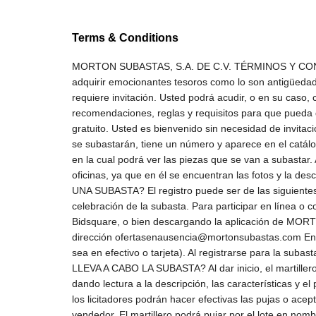
Terms & Conditions
MORTON SUBASTAS, S.A. DE C.V. TÉRMINOS Y CONDICIONES ¿CÓMO SE COMPRA EN SUBASTA? Bienvenido al mundo de las subastas, donde tendrá la oportunidad de adquirir emocionantes tesoros como lo son antigüedades, arte, joyas, relojes, muebles, libros, vinos, entre muchas otras cosas. Participar en una subasta es muy sencillo y no requiere invitación. Usted podrá acudir, o en su caso, comprar en línea, disfrutar del momento, y participar para llevarse el lote de su preferencia. A continuación, le damos algunas recomendaciones, reglas y requisitos para que pueda disfrutar de esta experiencia única: ¿LA SUBASTA ESTÁ ABIERTA AL PÚBLICO? Sí, la subasta es un evento público y gratuito. Usted es bienvenido sin necesidad de invitación, e incluso puede asistir aún sin estar seguro de adquirir un lote. (Lote: cualquiera de las piezas o conjunto de piezas que se subastarán, tiene un número y aparece en el catálogo correspondiente.) ¿QUÉ DEBO HACER ANTES DE LA SUBASTA? Usted puede asistir antes de la subasta a la exposición en la cual podrá ver las piezas que se van a subastar. Asimismo, es recomendable adquirir el catálogo mediante la suscripción por teléfono o acudiendo directamente a nuestras oficinas, ya que en él se encuentran las fotos y la descripción detallada de cada lote. Para poder participar en la subasta es indispensable registrarse. ¿CÓMO ME REGISTRO A UNA SUBASTA? El registro puede ser de las siguientes maneras: Para participar en vivo: Directamente en las oficinas de Morton Subastas, ya sea previamente o durante la celebración de la subasta. Para participar en línea o con una oferta en ausencia: Directamente entrando a la página de www.mortonsubastas.com mediante la plataforma de Bidsquare, o bien descargando la aplicación de MORTON SUBASTAS Comunicándose a los teléfonos de Morton Subastas (55 5283 3140) Enviando un correo electrónico a la dirección ofertasenausencia@mortonsubastas.com En el registro se le solicitará su identificación oficial vigente, nombre, dirección y un depósito en garantía para sus compras (ya sea en efectivo o tarjeta). Al registrarse para la subasta se le asignará un número de paleta, con la cual usted podrá realizar las pujas que considere convenientes. ¿CÓMO SE LLEVA A CABO LA SUBASTA? Al dar inicio, el martillero indicará el lote a ser subastado, ya sea por medio del número que corresponda de acuerdo al catálogo de la subasta o dando lectura a la descripción, las características y el precio de salida. La subasta de cada lote se iniciará cuando el martillero pregone el precio de salida del mismo y entonces, los licitadores podrán hacer efectivas las pujas o aceptar la postura ofrecida por el martillero. El martillero podrá abrir la puja de cualquier lote colocando un precio a nombre de un vendedor. El martillero podrá pujar por el lote en nombre del vendedor, hasta el precio de reserva, por medio de las pujas sucesivas o consecutivas, o colocando pujas en respuesta a otros compradores. Para que el martillero adjudique un lote será necesario que no haya pujas que mejoren la anterior; por lo tanto, el precio mencionado por el martillero constitui