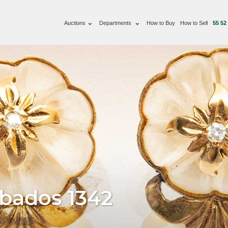
Auctions
Departments
How to Buy
How to Sell
55 52
ábados 1342