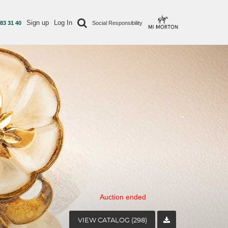
Sign up
Log In
 83 31 40
Social Responsibility
Auction ended
VIEW CATALOG (298)