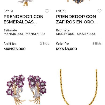
Lot 31
Lot 32
PRENDEDOR CON
PRENDEDOR CON
ESMERALDAS,
ZAFIROS EN ORO
ZAFIROS, RUBÍES Y
AMARILLO DE 14K.
Estimate
Estimate
DIAMANTES EN ORO
Zafiros corte
MXN$16,000 - MXN$17,000
MXN$6,000 - MXN$7,000
AMARILLO Y
redondo ~0.30 ct
BLANCO DE 18K
Sold for
2 Bids
Sold for
8 Bids
MXN$16,000
MXN$8,000