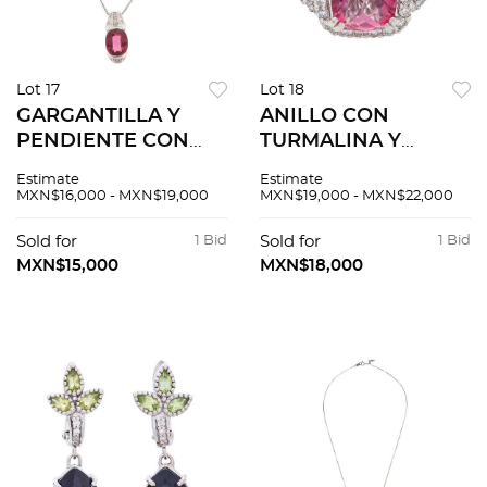
Lot 17
Lot 18
GARGANTILLA Y
ANILLO CON
PENDIENTE CON
TURMALINA Y
TURMALINA Y
DIAMANTES EN ORO
Estimate
Estimate
DIAMANTES EN
BLANCO DE 18K.
MXN$16,000 - MXN$19,000
MXN$19,000 - MXN$22,000
PLATINO 900 Y 850.
Una turmalina
Una turmalina corte
facetada ~1.0 ct y
Sold for
1 Bid
Sold for
1 Bid
oval ~3.21 ct y
diamantes corte
MXN$15,000
MXN$18,000
diamantes corte
brillante ~0.30 ct
brillante