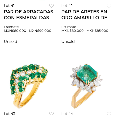
Lot 41
Lot 42
PAR DE ARRACADAS
PAR DE ARETES EN
CON ESMERALDAS Y
ORO AMARILLO DE
DIAMANTES EN ORO
18K Poste y raqueta.
Estimate
Estimate
AMARILLO DE 18K.
Peso: 28.4 g.
MXN$80,000 - MXN$90,000
MXN$80,000 - MXN$85,000
Esmeraldas corte
Tamaño: 3.1 x 2.2 cm
cabujón ~0.80 ct y
aprox.
Unsold
Unsold
diamantes corte
brillante ~0.24
Lot 43
Lot 44