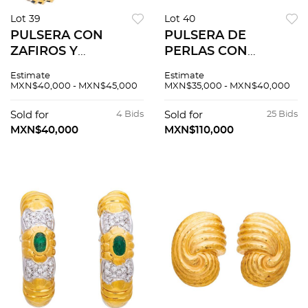
Lot 39
Lot 40
PULSERA CON
PULSERA DE
ZAFIROS Y
PERLAS CON
DIAMANTES EN ORO
BROCHE EN ORO
Estimate
Estimate
AMARILLO DE 14K.
AMARILLO DE 14K
MXN$40,000 - MXN$45,000
MXN$35,000 - MXN$40,000
Zafiros corte
CON ZAFIROS Y
baguette trapezoide
DIAMANTES EN ORO
Sold for
4 Bids
Sold for
25 Bids
~2.43 ct y diamantes
AMARILLO DE 14K
MXN$40,000
MXN$110,000
corte brillante ~0.54
ct