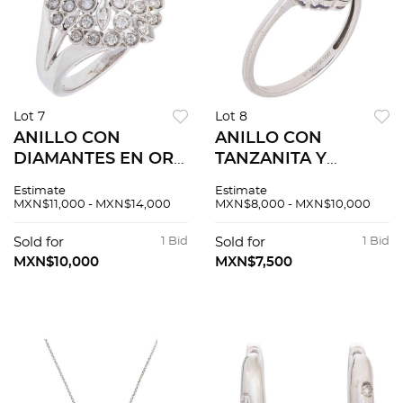
Lot 7
Lot 8
ANILLO CON
ANILLO CON
DIAMANTES EN ORO
TANZANITA Y
BLANCO DE 14K.
DIAMANTES EN ORO
Estimate
Estimate
Diamantes corte
BLANCO DE 14K.
MXN$11,000 - MXN$14,000
MXN$8,000 - MXN$10,000
brillante ~0.35 ct
Una tanzanita corte
oval ~1.50 ct y
Sold for
1 Bid
Sold for
1 Bid
diamantes corte
MXN$10,000
MXN$7,500
brillante ~0.33 ct