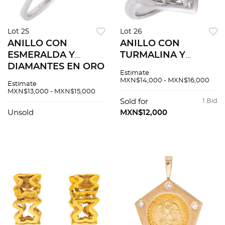
Lot 25
Lot 26
ANILLO CON
ANILLO CON
ESMERALDA Y
TURMALINA Y
DIAMANTES EN ORO
DIAMANTES EN
Estimate
BLANCO DE 18K.
PLATINO 900. Una
MXN$14,000 - MXN$16,000
Estimate
Esmeralda corte
turmalina corte
MXN$13,000 - MXN$15,000
octagonal ~0.32 ct y
cabujón ~4.13 ct y
Sold for
1 Bid
diamantes distintos
diamantes corte
Unsold
MXN$12,000
cortes ~1.6 ct
brillante ~0.17 ct