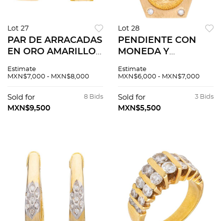
Lot 27
Lot 28
PAR DE ARRACADAS
PENDIENTE CON
EN ORO AMARILLO
MONEDA Y
DE 18K. Peso: 7.0 g
DIAMANTES EN ORO
Estimate
Estimate
AMARILLO DE 21.6K
MXN$7,000 - MXN$8,000
MXN$6,000 - MXN$7,000
Y 18K. Diamantes
corte brillante ~0.07
Sold for
8 Bids
Sold for
3 Bids
ct y Moneda
MXN$9,500
MXN$5,500
desmonetizada de
dos pesos