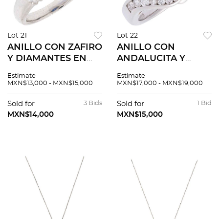
Lot 21
Lot 22
ANILLO CON ZAFIRO
ANILLO CON
Y DIAMANTES EN
ANDALUCITA Y
PLATINO 900. Un
DIAMANTES EN
Estimate
Estimate
zafiro corte oval
PLATINO 900. Una
MXN$13,000 - MXN$15,000
MXN$17,000 - MXN$19,000
~1.25 ct y diamantes
andalucita corte oval
distintos cortes
~2.3 ct y diamantes
Sold for
3 Bids
Sold for
1 Bid
~0.40 ct
corte brillante ~0.34
MXN$14,000
MXN$15,000
ct