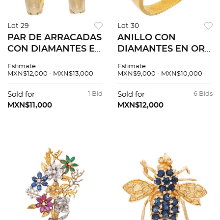
Lot 29
Lot 30
PAR DE ARRACADAS
ANILLO CON
CON DIAMANTES EN
DIAMANTES EN ORO
ORO AMARILLO DE
AMARILLO DE 18K.
Estimate
Estimate
14K. Diamantes
Diamantes corte
MXN$12,000 - MXN$13,000
MXN$9,000 - MXN$10,000
corte brillante ~0.12
brillante ~1.56 ct
ct.
Sold for
1 Bid
Sold for
6 Bids
MXN$11,000
MXN$12,000