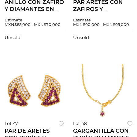
ANILLO CON ZAFIRO
PAR ARETES CON
Y DIAMANTES EN
ZAFIROS Y
ORO AMARILLO DE
DIAMANTES EN ORO
Estimate
Estimate
18K. Zafiro corte oval
AMARILLO DE 18K.
MXN$65,000 - MXN$70,000
MXN$90,000 - MXN$95,000
~2.9 ct y diamantes
Zafiros corte oval
corte brillante y
~4.2 ct y diamantes
Unsold
Unsold
baguette ~0.64 ct
corte brillante y
baguette ~1.3 ct
Lot 47
Lot 48
PAR DE ARETES
GARGANTILLA CON