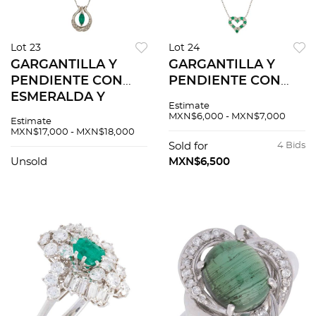
Lot 23
Lot 24
GARGANTILLA Y
GARGANTILLA Y
PENDIENTE CON
PENDIENTE CON
ESMERALDA Y
ESMERALDAS Y
Estimate
DIAMANTES EN
DIAMANTES EN ORO
MXN$6,000 - MXN$7,000
Estimate
PLATINO 850. Una
BLANCO DE 18K.
MXN$17,000 - MXN$18,000
esmeralda corte
Esmeraldas corte
Sold for
4 Bids
marquise ~1.20 ct y
redondo ~0.22 ct y
Unsold
MXN$6,500
diamantes corte
diamantes corte
brillante
brillante