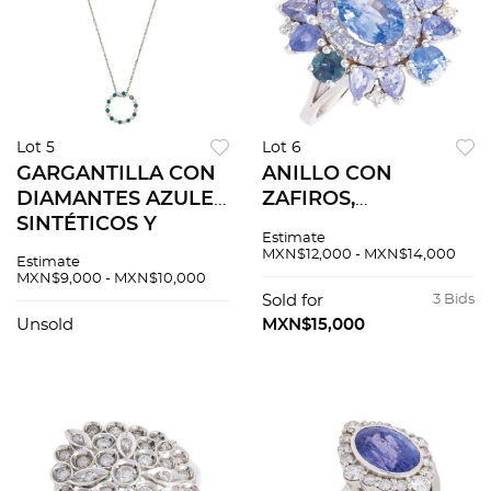
Lot 5
Lot 6
GARGANTILLA CON
ANILLO CON
DIAMANTES AZULES
ZAFIROS,
SINTÉTICOS Y
TANZANITAS Y
Estimate
DIAMANTES EN ORO
DIAMANTES EN ORO
MXN$12,000 - MXN$14,000
Estimate
BLANCO DE 14K.
BLANCO DE 14K.
MXN$9,000 - MXN$10,000
Diamantes
Zafiros corte oval y
Sold for
3 Bids
sintéticos color azul
redondo ~2.0 ct,
Unsold
MXN$15,000
corte brillante ~0.35
tanzanitas distintos
ct
cortes ~1.2