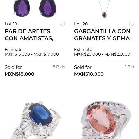
Lot 19
Lot 20
PAR DE ARETES
GARGANTILLA CON
CON AMATISTAS,
GRANATES Y GEMAS
PERIDOTOS Y
SEMIPRECIOSAS EN
Estimate
Estimate
DIAMANTES EN ORO
ORO BLANCO DE
MXN$15,000 - MXN$17,000
MXN$20,000 - MXN$25,000
BLANCO DE 14K.
18K. Granates corte
Amatistas corte pera
oval ~2.50 ct y
Sold for
5 Bids
Sold for
1 Bid
~19.0 ct, peridotos
gemas
MXN$18,000
MXN$18,000
corte pera ~0.90 ct
semipreciosas corte
redondo