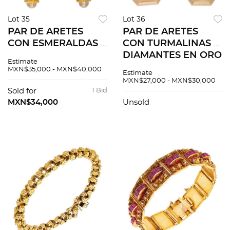
Lot 35
Lot 36
PAR DE ARETES
PAR DE ARETES
CON ESMERALDAS Y
CON TURMALINAS Y
DIAMANTES EN ORO
DIAMANTES EN ORO
Estimate
AMARILLO DE 18K.
AMARILLO DE 14K.
MXN$35,000 - MXN$40,000
Estimate
Esmeraldas corte
Turmalinas corte
MXN$27,000 - MXN$30,000
cabujón ~1.74 ct y
rectangular ~2.20 ct
Sold for
1 Bid
diamantes corte
y diamantes corte
MXN$34,000
Unsold
brillante ~0.06 ct
brillante