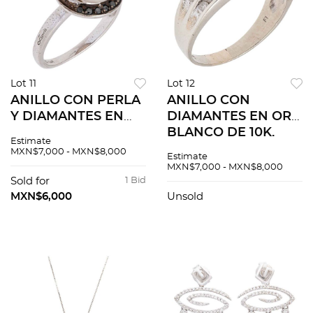
Lot 11
Lot 12
ANILLO CON PERLA
ANILLO CON
Y DIAMANTES EN
DIAMANTES EN ORO
ORO BLANCO DE
BLANCO DE 10K.
Estimate
14K. Una perla
Diamantes corte
MXN$7,000 - MXN$8,000
Estimate
blanca:10.0 mm,
brillante ~0.40 ct
MXN$7,000 - MXN$8,000
diamantes corte
Sold for
1 Bid
brillante~0.03 ct y
MXN$6,000
Unsold
diamantes negros
~0.03