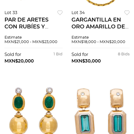
Lot 33
Lot 34
PAR DE ARETES
GARGANTILLA EN
CON RUBÍES Y
ORO AMARILLO DE
DIAMANTES EN ORO
14K. Peso: 26.4 g
Estimate
Estimate
AMARILLO DE 18K.
MXN$21,000 - MXN$23,000
MXN$18,000 - MXN$20,000
Rubíes corte
cuadrado ~1.2 ct y
Sold for
1 Bid
Sold for
8 Bids
diamantes corte 8x8
MXN$20,000
MXN$30,000
~0.70 ct