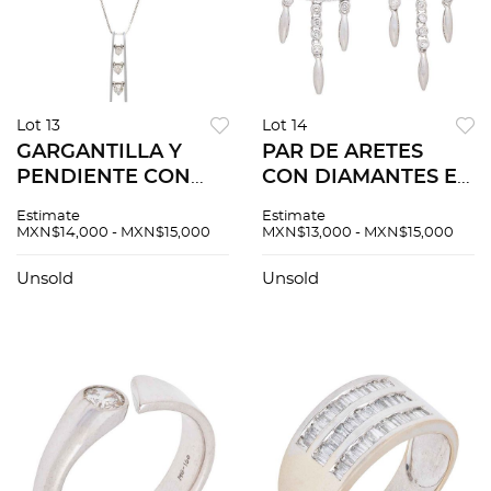
Lot 13
Lot 14
GARGANTILLA Y
PAR DE ARETES
PENDIENTE CON
CON DIAMANTES EN
DIAMANTES EN ORO
ORO BLANCO DE
Estimate
Estimate
BLANCO DE 18K.
18K. Diamantes
MXN$14,000 - MXN$15,000
MXN$13,000 - MXN$15,000
Diamantes corte
corte brillante ~0.48
brillante ~0.50 ct
ct
Unsold
Unsold