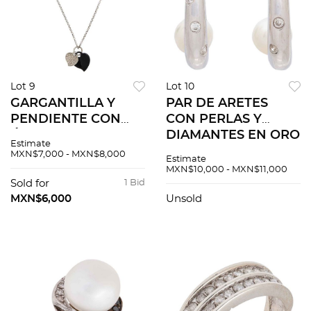
Lot 9
Lot 10
GARGANTILLA Y
PAR DE ARETES
PENDIENTE CON
CON PERLAS Y
ÓNIX Y DIAMANTES
DIAMANTES EN ORO
Estimate
EN ORO BLANCO DE
BLANCO DE 14K.
MXN$7,000 - MXN$8,000
Estimate
18K. Diamantes
Perlas blancas: 5.9
MXN$10,000 - MXN$11,000
corte brillante ~0.15
mm y diamantes
Sold for
1 Bid
ct y placa de ónix:
corte brillante ~0.06
MXN$6,000
Unsold
17.8 x 15.6 mm
ct