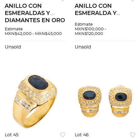
ANILLO CON
ANILLO CON
ESMERALDAS Y
ESMERALDA Y
DIAMANTES EN ORO
DIAMANTES EN ORO
Estimate
AMARILLO DE 18K.
AMARILLO DE 18K.
Estimate
MXN$100,000 -
MXN$42,000 - MXN$45,000
MXN$120,000
Esmeraldas corte
Esmeralda corte
redondo ~1.3 ct y
octagonal ~2.28 ct y
Unsold
Unsold
diamantes corte
diamantes distintos
brillante ~0.90 ct
cortes ~1.22 ct
Lot 45
Lot 46