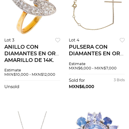
Lot 3
Lot 4
ANILLO CON
PULSERA CON
DIAMANTES EN ORO
DIAMANTES EN ORO
AMARILLO DE 14K.
AMARILLO DE 18K.
Estimate
Un diamante corte
Diamantes corte
MXN$6,000 - MXN$7,000
Estimate
brillante ~0.30 ct
brillante ~0.28 ct.
MXN$10,000 - MXN$12,000
Claridad: I2-I3 Color:
Peso: 2.5 g
Sold for
3 Bids
I-J
Unsold
MXN$6,000