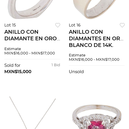
Lot 15
Lot 16
ANILLO CON
ANILLO CON
DIAMANTE EN ORO
DIAMANTES EN ORO
BLANCO DE 14K. Un
BLANCO DE 14K.
Estimate
diamante corte
Diamantes corte
MXN$16,000 - MXN$17,000
Estimate
brillante ~0.30 ct
baguette trapezoide
MXN$16,000 - MXN$17,000
Claridad: SI1-SI2
~0.45 ct. Peso: 4.2 g.
Sold for
1 Bid
Color: I-K
Talla: 7 ½
MXN$15,000
Unsold