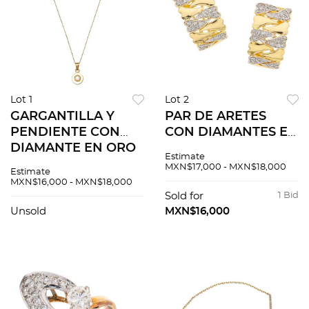
Lot 1
Lot 2
GARGANTILLA Y
PAR DE ARETES
PENDIENTE CON
CON DIAMANTES EN
DIAMANTE EN ORO
ORO AMARILLO DE
Estimate
AMARILLO DE 18K.
18K. Diamantes
MXN$17,000 - MXN$18,000
Estimate
Un diamante corte
corte 8x8 ~0.25 ct
MXN$16,000 - MXN$18,000
brillante ~0.25 ct
Sold for
1 Bid
Claridad: VS2-SI1
Unsold
MXN$16,000
Color: J-K