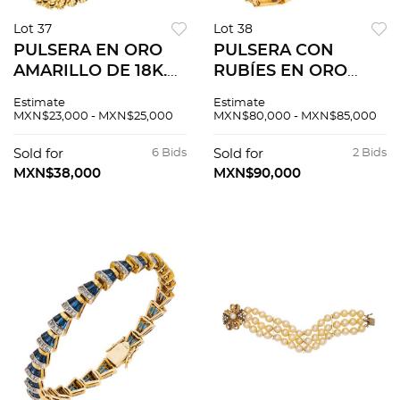
Lot 37
Lot 38
PULSERA EN ORO
PULSERA CON
AMARILLO DE 18K.
RUBÍES EN ORO
Peso: 28.0 g
AMARILLO DE 22K.
Estimate
Estimate
Rubíes corte
MXN$23,000 - MXN$25,000
MXN$80,000 - MXN$85,000
cuadrado ~3.25 ct
Sold for
6 Bids
Sold for
2 Bids
MXN$38,000
MXN$90,000