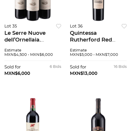
Lot 35
Lot 36
Le Serre Nuove
Quintessa
dell’Ornellaia.
Rutherford Red
Segunda Etiqueta
Blend "Magnum"
Estimate
Estimate
dell’Ornellaia.
Cosecha: 2003
MXN$4,500 - MXN$6,000
MXN$5,000 - MXN$7,000
Cosecha: 2006.
Rutherford, Napa
Toscana, Italia.
Valley, Estados
Sold for
6 Bids
Sold for
16 Bids
94/100. Pzas: 3.
Unidos Nivel: en el
MXN$6,000
MXN$13,000
cuello 94 / 100 en
caja