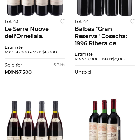
Lot 43
Lot 44
Le Serre Nuove
Balbás "Gran
dell’Ornellaia.
Reserva" Cosecha:
Cosecha: 2006.
1996 Ribera del
Estimate
Bolgheri, Toscana,
Duero, España
MXN$6,000 - MXN$8,000
Estimate
Italia. Niveles: en el
Niveles: tres en el
MXN$7,000 - MXN$8,000
cuello. 94/100. Pzas:
cuello, uno llenado
Sold for
5 Bids
4.
alto Piezas: 4 91 / 100
MXN$7,500
Unsold