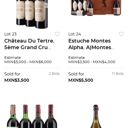
Lot 23
Lot 24
Château Du Tertre.
Estuche Montes
5ème Grand Cru
Alpha. A)Montes
Classé. Cosecha:
Alpha M2000.
Estimate
Estimate
2004. Margaux,
B)Montes Alpha
MXN$5,000 - MXN$6,000
MXN$3,500 - MXN$4,000
Francia. Niveles:
M2003. C)Montes
llenado alto. Piezas:
Folly
Sold for
2 Bids
Sold for
11 Bids
3. 89/100
Syrah2002.D)Montes
MXN$3,500
MXN$5,500
Alpha2003. Pzas: 6.