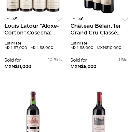
Lot 45
Lot 46
Louis Latour "Aloxe-
Château Bélair. 1er
Corton" Cosecha:
Grand Cru Classé.
1998 Borgoña,
1999. Saint-Émilion.
Estimate
Estimate
Francia Niveles: a 1.5
Nivel: uno en el
MXN$7,000 - MXN$8,000
MXN$8,000 - MXN$10,000
cm Piezas: 4 90 / 100
cuello, dos llenado
alto. Pzas: 3. 90/100.
Sold for
10 Bids
Sold for
1 Bid
MXN$11,000
MXN$6,000