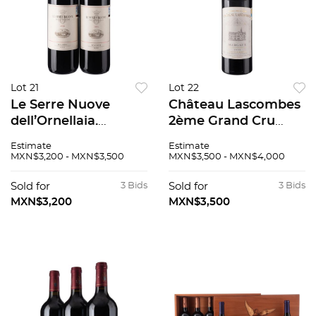
Lot 21
Lot 22
Le Serre Nuove
Château Lascombes
dell’Ornellaia.
2ème Grand Cru
Segundo vino
Classé Cosecha: 2003
Estimate
Estimate
dell’Ornellaia.
Margaux, Francia
MXN$3,200 - MXN$3,500
MXN$3,500 - MXN$4,000
Cosecha: 2006.
Nivel: llenado alto 94
Bolgheri, Toscana,
/ 100
Sold for
3 Bids
Sold for
3 Bids
Italia. 94/100. Pzas: 2.
MXN$3,200
MXN$3,500