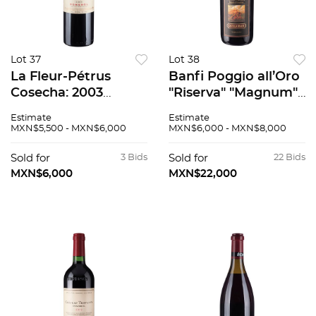
Lot 37
Lot 38
La Fleur-Pétrus
Banfi Poggio all’Oro
Cosecha: 2003
"Riserva" "Magnum".
Pomerol, Francia
Brunello di
Estimate
Estimate
Nivel: en el cuello 95
Montalcino.
MXN$5,500 - MXN$6,000
MXN$6,000 - MXN$8,000
/ 100
Cosecha: 1993.
Toscana, Italia. Nivel:
Sold for
3 Bids
Sold for
22 Bids
en el cuello. 93/100.
MXN$6,000
MXN$22,000