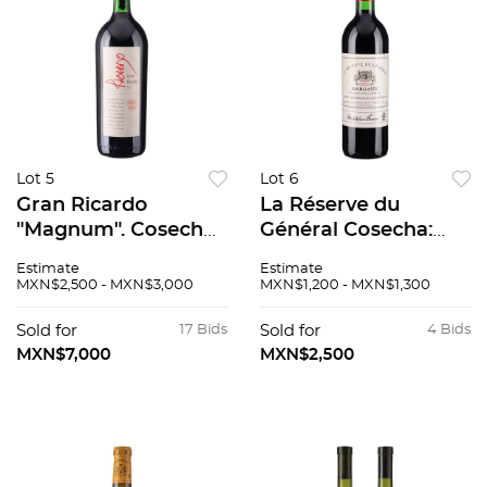
Lot 5
Lot 6
Gran Ricardo
La Réserve du
"Magnum". Cosecha:
Général Cosecha:
1994. Valle de
1996 Margaux,
Estimate
Estimate
Guadalupe, México.
Francia Nivel: En el
MXN$2,500 - MXN$3,000
MXN$1,200 - MXN$1,300
Nivel: en el cuello. 90
cuello 99 / 100 1996
/ 100. 1500 ml.
una de las mejores
Sold for
17 Bids
Sold for
4 Bids
añadas de Margaux
MXN$7,000
MXN$2,500