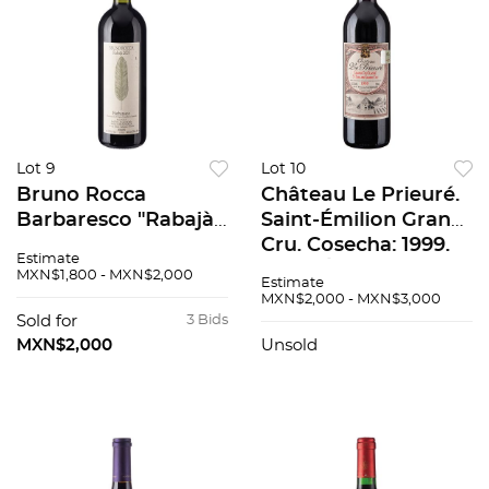
Lot 9
Lot 10
Bruno Rocca
Château Le Prieuré.
Barbaresco "Rabajà".
Saint-Émilion Grand
Cosecha: 2003.
Cru. Cosecha: 1999.
Estimate
Rabaja, Barbaresco,
Saint-Émilion,
MXN$1,800 - MXN$2,000
Estimate
Italia. Nivel: en el
Francia. Nivel:
MXN$2,000 - MXN$3,000
cuello. 92 / 100.
llenado alto. 88 / 100
Sold for
3 Bids
MXN$2,000
Unsold