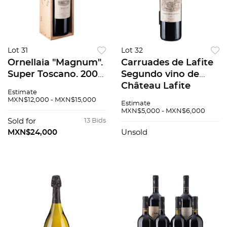
Lot 31
Lot 32
Ornellaia "Magnum".
Carruades de Lafite
Super Toscano. 2006.
Segundo vino de
Bolgheri, Toscana,
Château Lafite
Estimate
Italia. Nivel: llenado
Rothschild Cosecha:
MXN$12,000 - MXN$15,000
Estimate
alto. 97 / 100. En caja.
2006 Pauillac,
MXN$5,000 - MXN$6,000
Francia Nivel: en el
Sold for
13 Bids
cuello 94 / 100
MXN$24,000
Unsold