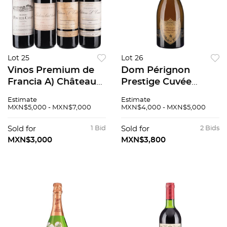
Lot 25
Lot 26
Vinos Premium de
Dom Pérignon
Francia A) Château
Prestige Cuvée
Pontet-Canet 1985
Vintage: 1970
Estimate
Estimate
B) Château L'escart
Champagne, Francia
MXN$5,000 - MXN$7,000
MXN$4,000 - MXN$5,000
1996 2 pzs C) Vieux
95 / 100
Château Saint-André
Sold for
1 Bid
Sold for
2 Bids
1996 4 pzs total
MXN$3,000
MXN$3,800