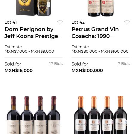
Lot 41
Lot 42
Dom Perignon by
Petrus Grand Vin
Jeff Koons Prestige
Cosecha: 1990
Cuvée Vintage: 2004
Pomerol, Francia
Estimate
Estimate
Champagne, Francia
Niveles: uno llenado
MXN$7,000 - MXN$9,000
MXN$80,000 - MXN$100,000
94 / 100
alto, uno en el cuello
Piezas: 2 100 / 100
Sold for
17 Bids
Sold for
7 Bids
MXN$16,000
MXN$100,000