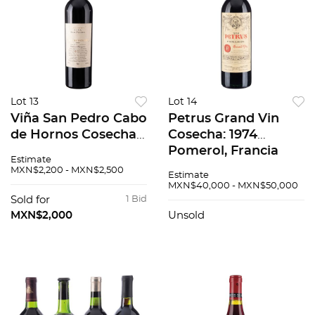
Lot 13
Lot 14
Viña San Pedro Cabo
Petrus Grand Vin
de Hornos Cosecha:
Cosecha: 1974
2002 Valle de
Pomerol, Francia
Estimate
Cachapoal Andes,
Nivel: en el cuello 88
MXN$2,200 - MXN$2,500
Estimate
Chile Nivel: en el
/ 100
MXN$40,000 - MXN$50,000
cuello 92 / 100
Sold for
1 Bid
MXN$2,000
Unsold