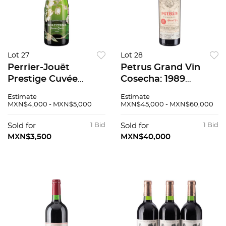
Lot 27
Lot 28
Perrier-Jouët
Petrus Grand Vin
Prestige Cuvée
Cosecha: 1989
Vintage: 2002
Pomerol, Francia
Estimate
Estimate
Champagne, Francia
Nivel: En el Cuello 99
MXN$4,000 - MXN$5,000
MXN$45,000 - MXN$60,000
95 / 100
/ 100
Sold for
1 Bid
Sold for
1 Bid
MXN$3,500
MXN$40,000