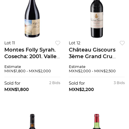
Lot 11
Lot 12
Montes Folly Syrah.
Château Giscours
Cosecha: 2001. Valle
3ème Grand Cru
de Colchagua, Chile.
Classé Cosecha: 1995
Estimate
Estimate
Nivel: a .3 cm. 93 /
Margaux, Francia
MXN$1,800 - MXN$2,000
MXN$2,000 - MXN$2,500
100.
Nivel: llenado alto 92
/ 100
Sold for
2 Bids
Sold for
3 Bids
MXN$1,800
MXN$2,200