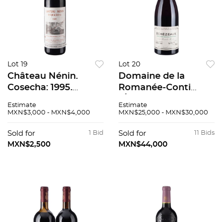
Lot 19
Lot 20
Château Nénin.
Domaine de la
Cosecha: 1995.
Romanée-Conti
Pomerol, Francia.
"Échézeaux" Grand
Estimate
Estimate
Nivel: en el cuello. 88
Cru Cosecha: 1995
MXN$3,000 - MXN$4,000
MXN$25,000 - MXN$30,000
/ 100.
Côte de Nuits,
Francia Nivel: a 3.8
Sold for
1 Bid
Sold for
11 Bids
cm 95 / 100
MXN$2,500
MXN$44,000