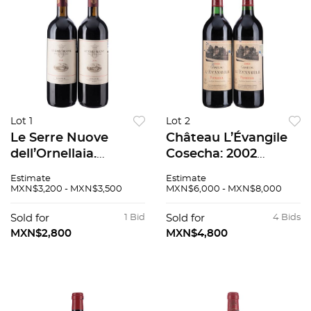
Lot 1
Lot 2
Le Serre Nuove
Château L’Évangile
dell’Ornellaia.
Cosecha: 2002
Segundo vino
Pomerol, Francia
Estimate
Estimate
dell’Ornellaia. 2006.
Niveles: uno en el
MXN$3,200 - MXN$3,500
MXN$6,000 - MXN$8,000
Bolgheri, Toscana,
cuello, uno llenado
Italia. 94/100. Pzas: 2.
alto Piezas: 2 93 / 100
Sold for
1 Bid
Sold for
4 Bids
MXN$2,800
MXN$4,800