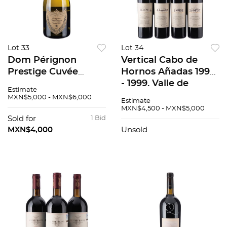
Lot 33
Lot 34
Dom Pérignon
Vertical Cabo de
Prestige Cuvée
Hornos Añadas 1994
Vintage: 2004
- 1999. Valle de
Estimate
Champagne, Francia
Luntué, Chile.
MXN$5,000 - MXN$6,000
Estimate
96 / 100
Niveles: en el cuello.
MXN$4,500 - MXN$5,000
Total de Piezas: 6.
Sold for
1 Bid
MXN$4,000
Unsold