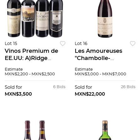
Lot 15
Lot 16
Vinos Premium de
Les Amoureuses
EE.UU: A)Ridge
"Chambolle-
Geyserville2000.
Musigny" Premier
Estimate
Estimate
B)Pedroncelli1998.
Cru Cosecha: 2005
MXN$2,200 - MXN$2,500
MXN$3,000 - MXN$7,000
C)Beringer Bancroft
Côte de Nuits,
Ranch2000.
Francia Nivel: a 1.2
Sold for
6 Bids
Sold for
26 Bids
D)Rancho
cm 96 / 100
MXN$3,500
MXN$22,000
Zabaco2003. Pzas: 4