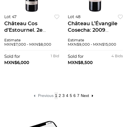
Lot 47
Lot 48
Château Cos
Château L’Évangile
d'Estournel. 2e
Cosecha: 2009
Grand Cru Classé.
Pomerol, Francia
Estimate
Estimate
Cosecha: 1998. Saint-
Niveles: uno en el
MXN$7,000 - MXN$8,000
MXN$9,000 - MXN$15,000
Estèphe, Francia.
cuello 100 / 100 El
Nivel: en el cuello. 93
Château L’Évangile
Sold for
1 Bid
Sold for
4 Bids
/ 100
2009...
MXN$6,000
MXN$8,500
Previous
1
2
3
4
5
6
7
Next