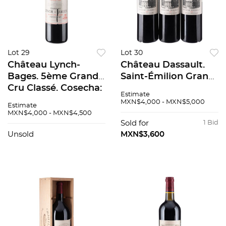
Lot 29
Lot 30
Château Lynch-
Château Dassault.
Bages. 5ème Grand
Saint-Émilion Grand
Cru Classé. Cosecha:
Cru Classé. 2004.
Estimate
2004. Pauillac,
Saint-Émilion,
MXN$4,000 - MXN$5,000
Estimate
Francia. Nivel:
Francia. Niveles:
MXN$4,000 - MXN$4,500
llenado alto. 92 / 100.
llenado alto.Pzas: 3.
Sold for
1 Bid
91/100.
Unsold
MXN$3,600