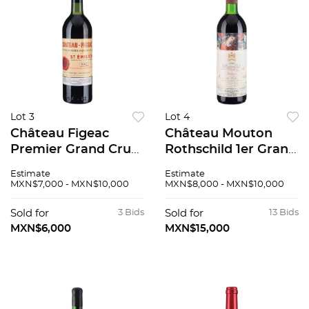
Lot 3
Lot 4
Château Figeac
Château Mouton
Premier Grand Cru
Rothschild 1er Grand
Classé "B" Cosecha:
Cru Classé Cosecha:
Estimate
Estimate
1982 Saint-Émilion,
1985 Pauillac,
MXN$7,000 - MXN$10,000
MXN$8,000 - MXN$10,000
Francia Nivel: En el
Francia Nivel: En el
cuello 95 / 100
cuello 95 / 100
Sold for
3 Bids
Sold for
13 Bids
Etiqueta por Paul
MXN$6,000
MXN$15,000
Delvaux