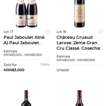
Lot 17
Lot 18
Paul Jaboulet Aîné:
Château Gruaud
A) Paul Jaboulet
Larose. 2ème Grand
Aîné Cornas
Cru Classé. Cosecha:
Estimate
Domaine de Saint-
1986. Saint-Julien,
MXN$3,000 - MXN$3,500
Estimate
Pierre 1999. B) Paul
Francia. Nivel: en el
MXN$3,000 - MXN$3,500
Jaboulet Aîné Côte-
hombro superior.
Sold for
3 Bids
Rôtie 2000. Pzas: 2
94/100
MXN$3,000
Unsold