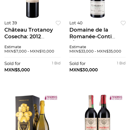
Lot 39
Lot 40
Château Trotanoy
Domaine de la
Cosecha: 2012
Romanée-Conti
Pomerol, Francia
"Échézeaux" Grand
Estimate
Estimate
Nivel: llenado alto 97
Cru Cosecha: 1995
MXN$7,000 - MXN$10,000
MXN$33,000 - MXN$35,000
/ 100
Côte de Nuits,
Francia Nivel: a 3.4
Sold for
1 Bid
Sold for
1 Bid
cm 95 / 100
MXN$5,000
MXN$30,000