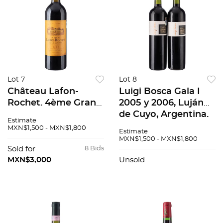
Lot 7
Lot 8
Château Lafon-
Luigi Bosca Gala I
Rochet. 4ème Grand
2005 y 2006, Luján
Cru Classé. Cosecha:
de Cuyo, Argentina.
Estimate
2004. Saint-Estèphe,
Niveles: Llenado alto.
MXN$1,500 - MXN$1,800
Estimate
Francia. Nivel: en el
Piezas: 2.
MXN$1,500 - MXN$1,800
cuello. 90 / 100
Sold for
8 Bids
MXN$3,000
Unsold