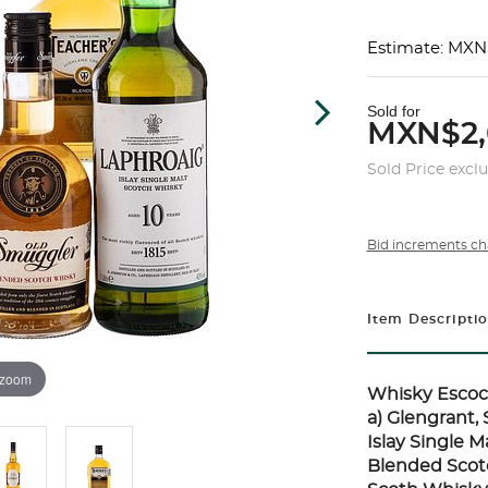
Estimate: MXN
Sold for
MXN$2,
Sold Price excl
Bid increments ch
Item Descripti
 zoom
Whisky Escoc
a) Glengrant, 
Islay Single M
Blended Scotc