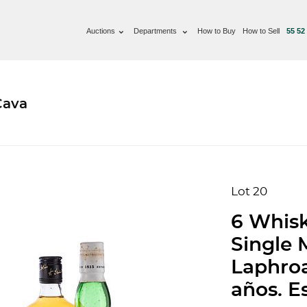
Auctions
Departments
How to Buy
How to Sell
55 52
Cava
Lot 20
6 Whisk
Single M
Laphroai
años. Es