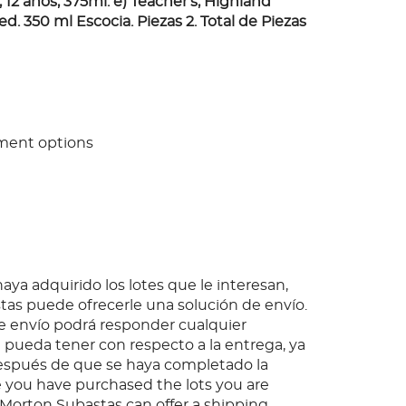
12 años, 375ml. e) Teacher's, Highland
. 350 ml Escocia. Piezas 2. Total de Piezas
ment options
ya adquirido los lotes que le interesan,
as puede ofrecerle una solución de envío.
 envío podrá responder cualquier
pueda tener con respecto a la entrega, ya
espués de que se haya completado la
 you have purchased the lots you are
, Morton Subastas can offer a shipping