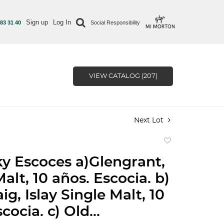
Sign up
Log In
 83 31 40
Social Responsibility
VIEW CATALOG (207)
Next Lot
Add
to
y Escoces a)Glengrant,
favorite
alt, 10 años. Escocia. b)
g, Islay Single Malt, 10
cocia. c) Old...