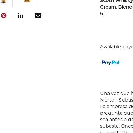
Scoth Whisky, 
Cream, Blended
6
Available pay
Una vez que ha
Morton Subast
La empresa de
pregunta que 
sea antes o d
subasta. Once
interested in