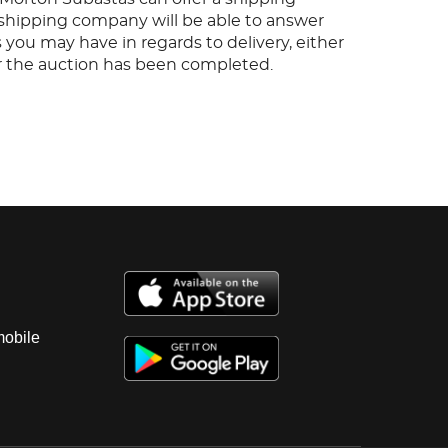
s shipping company will be able to answer
 you may have in regards to delivery, either
er the auction has been completed.
mobile