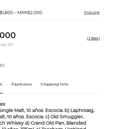
Inquire
$1,800 - MXN$2,000
000
[
2 Bids
]
udes BP
art
on
Payments
Shipping Info
es
Single Malt, 10 años. Escocia. b) Laphroaig,
alt, 10 años. Escocia. c) Old Smuggler,
h Whisky d) Grand Old Parr, Blended