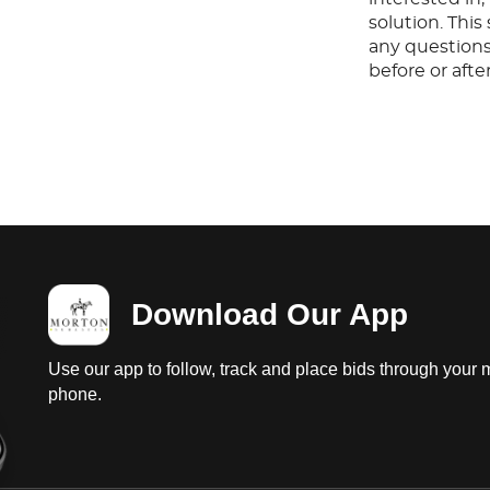
solution. Thi
any questions
before or aft
Download Our App
Use our app to follow, track and place bids through your 
phone.