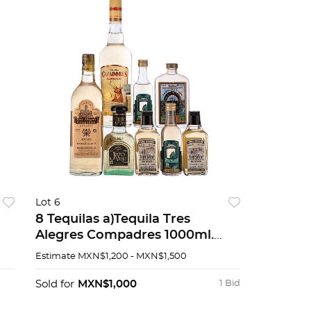
Lot 6
8 Tequilas a)Tequila Tres
Alegres Compadres 1000ml.
Reposado. b) Tequila
Estimate
MXN$1,200 - MXN$1,500
Cazadores1000 ml. Reposado. c)
.
Tequila El Jim...
Sold for
MXN$1,000
1 Bid