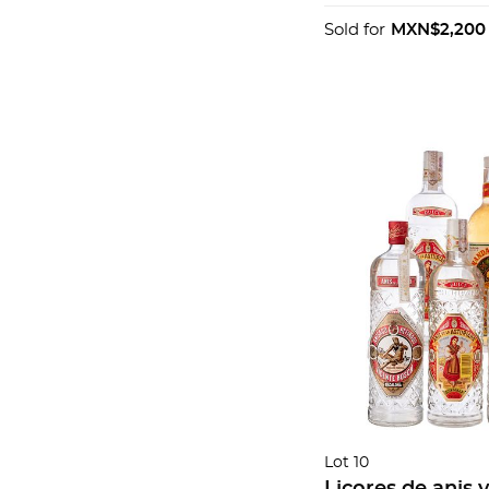
Ballantine's, Ble
Esco...
Sold for
MXN$2,200
Lot 10