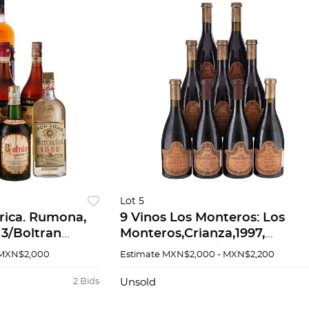
Lot 5
rica. Rumona,
9 Vinos Los Monteros: Los
 3/Boltran
Monteros,Crianza,1997,
Añejo.
España,Pzas: 5/Los Monteros,
 MXN$2,000
Estimate
MXN$2,000 - MXN$2,200
Viejo
Crianza,1998, Pzas: 2/Los
 otros. Pzas 8
Monteros 1999, Pzas:2. Total 9
2 Bids
Unsold