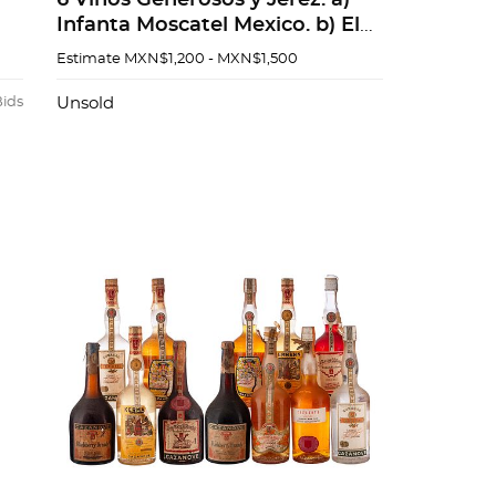
6 Vinos Generosos y Jerez. a)
Infanta Moscatel Mexico. b) El
Vesubio Vino Generoso Mexico.
Estimate
MXN$1,200 - MXN$1,500
c) Capellania Solera Dulce<...
Bids
Unsold