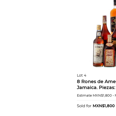
Lot 4
8 Rones de Ame
Jamaica. Piezas:
Solera 1893 Ron 
Estimate
MXN$1,800 -
Guatemala/Ron 
Bermudez/ Entre
Sold for
MXN$1,800