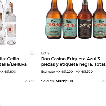
Lot 2
ellin
Ron Casino Etiqueta Azul 3
talia/Belluva
piezas y etiqueta negra. Total
a,
de piezas 4.
 MXN$1,800
Estimate
MXN$1,200 - MXN$1,500
a, Muller
tras. Pzas 6
2 Bids
Sold for
MXN$900
2 