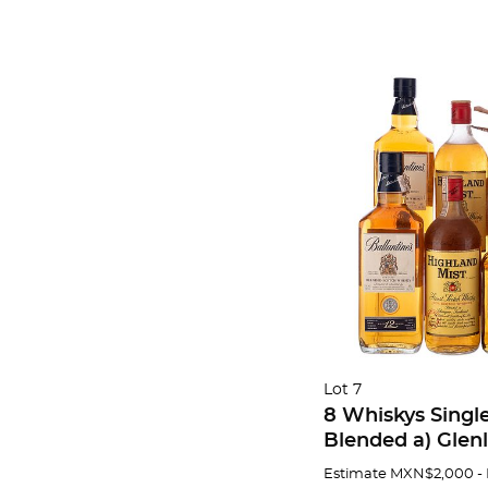
Lot 7
8 Whiskys Single
Blended a) Glenl
Malt, 10 años. Es
Estimate
MXN$2,000 -