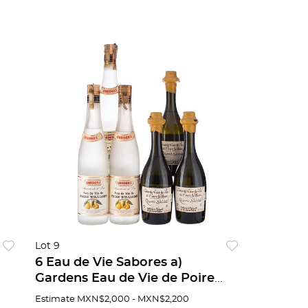
Lot 9
6 Eau de Vie Sabores a)
Gardens Eau de Vie de Poire
Williams. España. Piezas 3. b)
Estimate
MXN$2,000 - MXN$2,200