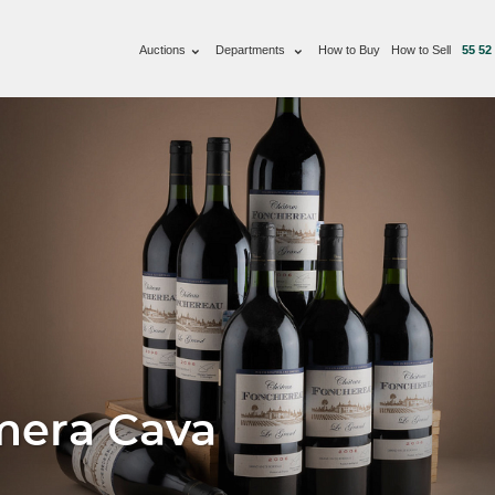
Auctions
Departments
How to Buy
How to Sell
55 52
mera Cava