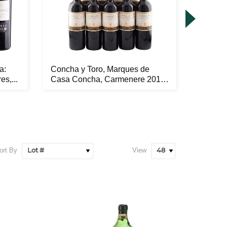
a:
Concha y Toro, Marques de
15 Vin
s,...
Casa Concha, Carmenere 2010
Años de
P...
ort By
View