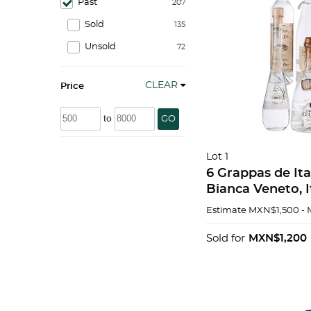
Past
207
Sold
135
Unsold
72
CLEAR
Price
to
GO
Lot 1
6 Grappas de Italia: C
Bianca Veneto, I
Moscato, Vazzol
Estimate
MXN$1,500 -
Italia./Grapanov
Thurgau/ Entre o
Sold for
MXN$1,200