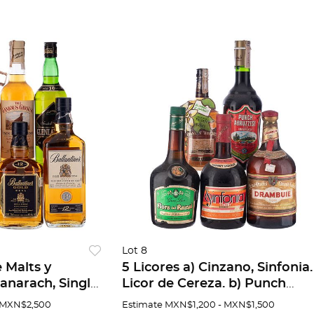
Lot 8
 Malts y
5 Licores a) Cinzano, Sinfonia.
anarach, Single
Licor de Cereza. b) Punch
cocia. b)
Abruzzese. Licor de hierbas y
 MXN$2,500
Estimate
MXN$1,200 - MXN$1,500