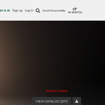
Sign up
Log In
 83 31 40
Social Responsibility
Auction ended
VIEW CATALOG (207)