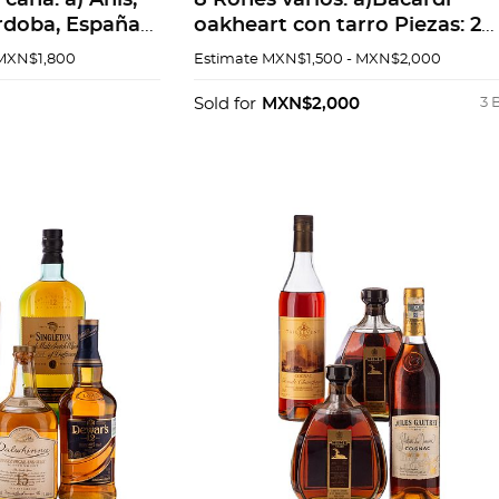
 caña: a) Anis,
8 Rones varios. a)Bacardi
rdoba, España
oakheart con tarro Piezas: 2
lana Dulce 1000
b)appleton Estate Extra Ron
 MXN$1,800
Estimate
MXN$1,500 - MXN$2,000
 de l...
Jamaica c) Ron Flor de caña
centenari...
Sold for
MXN$2,000
3 