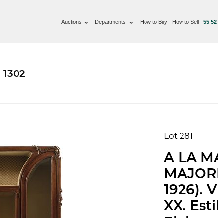
Auctions
Departments
How to Buy
How to Sell
55 52
 1302
Lot 281
A LA M
MAJORE
1926). 
XX. Est