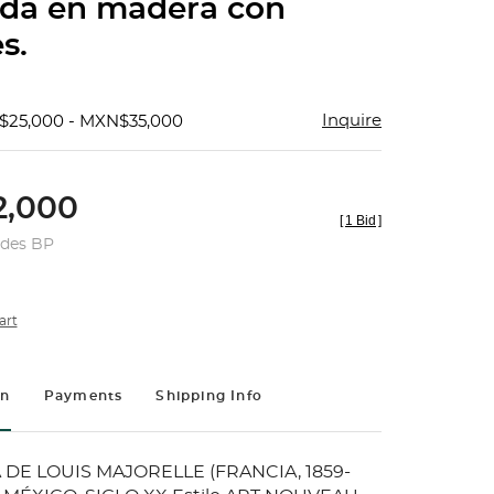
ada en madera con
s.
Inquire
$25,000 - MXN$35,000
,000
[
1 Bid
]
udes BP
art
on
Payments
Shipping Info
 DE LOUIS MAJORELLE (FRANCIA, 1859-