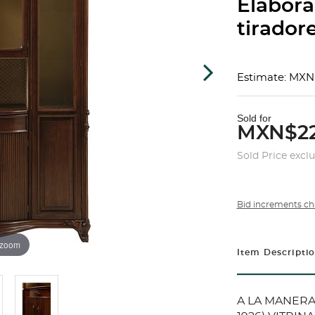
Elabor
tiradore
Estimate: MXN
Sold for
MXN$22
Sold Price excl
Bid increments ch
 zoom
Item Descripti
A LA MANERA