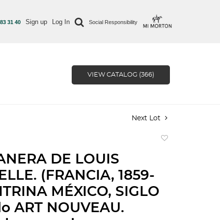
Sign up
Log In
 83 31 40
Social Responsibility
VIEW CATALOG (366)
Next Lot
Add
to
ANERA DE LOUIS
favorite
LLE. (FRANCIA, 1859-
VITRINA MÉXICO, SIGLO
ilo ART NOUVEAU.