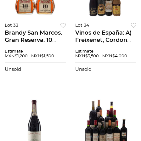
Lot 33
Lot 34
Brandy San Marcos.
Vinos de España: A)
Gran Reserva. 10
Freixenet, Cordon
años. México. Piezas:
Negro, Brut, Cava,
Estimate
Estimate
3.
España. Piezas: 2 B)
MXN$1,200 - MXN$1,500
MXN$3,500 - MXN$4,000
Siglo 1989 Rioja,
España. C) Ma...
Unsold
Unsold