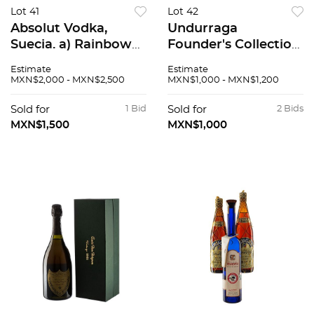
Lot 41
Lot 42
Absolut Vodka,
Undurraga
Suecia. a) Rainbow
Founder's Collection
Edition b) Karnival.
Cabernet Sauvignon
Estimate
Estimate
R. Grampá c) México
Cosecha: 1998 Valle
MXN$2,000 - MXN$2,500
MXN$1,000 - MXN$1,200
Edition. Dr. Lakra d)
del Maipo, Chile
Diamo. Total de pie...
Nivel: en el cuello
Sold for
1 Bid
Sold for
2 Bids
Piezas: 4<R...
MXN$1,500
MXN$1,000