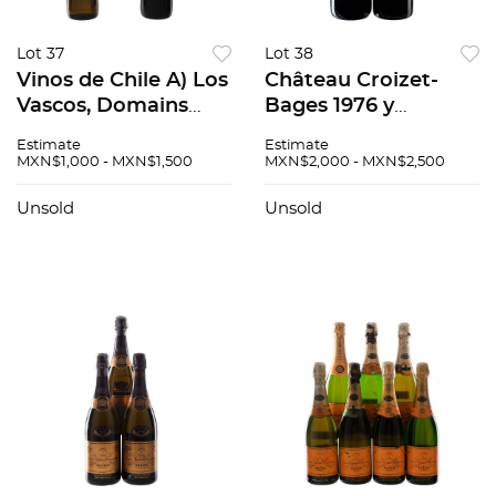
Lot 37
Lot 38
Vinos de Chile A) Los
Château Croizet-
Vascos, Domains
Bages 1976 y
Barons de
Château Beaumont
Estimate
Estimate
Rothschild 2000
1992
MXN$1,000 - MXN$1,500
MXN$2,000 - MXN$2,500
Valle de Colchagua,
Chile. B) Los Vascos,
Unsold
Unsold
Sauvignon Bl...