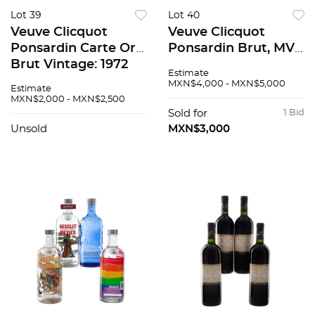
Lot 39
Lot 40
Veuve Clicquot
Veuve Clicquot
Ponsardin Carte Or
Ponsardin Brut, MV,
Brut Vintage: 1972
Reims, Francia.
Estimate
Champagne, Francia
Piezas: 7
MXN$4,000 - MXN$5,000
Estimate
Piezas: 3 94 / 100
MXN$2,000 - MXN$2,500
Sold for
1 Bid
Unsold
MXN$3,000