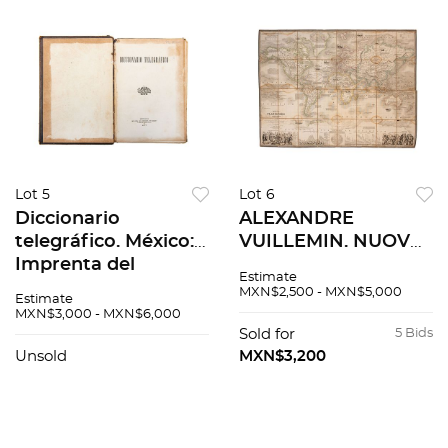
Lot 5
Lot 6
Diccionario
ALEXANDRE
telegráfico. México:
VUILLEMIN. NUOVO
Imprenta del
PLANISFERO
Estimate
Gobierno,1877.
ILLUSTRATO.
MXN$2,500 - MXN$5,000
Estimate
MILANO, 1857.
MXN$3,000 - MXN$6,000
81X106 CM
Sold for
5 Bids
Unsold
MXN$3,200