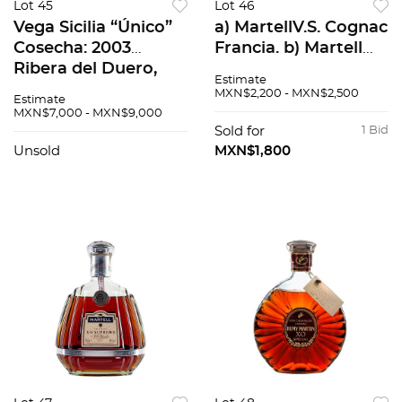
Lot 45
Lot 46
Vega Sicilia “Único”
a) MartellV.S. Cognac
Cosecha: 2003
Francia. b) Martell
Ribera del Duero,
Medallon V.S.O.P.
Estimate
España Nivel: en el
Cognac. Total de
MXN$2,200 - MXN$2,500
Estimate
cuello 94 / 100
Piezas: 2.
MXN$7,000 - MXN$9,000
Sold for
1 Bid
Unsold
MXN$1,800