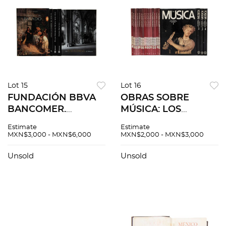
Lot 15
Lot 16
FUNDACIÓN BBVA
OBRAS SOBRE
BANCOMER.
MÚSICA: LOS
ESPEJOS
GRANDES
Estimate
Estimate
DISTANTES, LOS
COMPOSITORES / LA
MXN$3,000 - MXN$6,000
MXN$2,000 - MXN$3,000
ROSTROS
MÚSICA, LOS
MEXICANOS DEL
HOMBRES, LOS
Unsold
Unsold
SIGLO XVIII / LA
INSTRUMENTOS,
PRESENCIA DEL
LAS OBRAS. a) Los
PASADO / LA MAGIA
Grandes
DEL BARROCO Pzs5
Compositores....