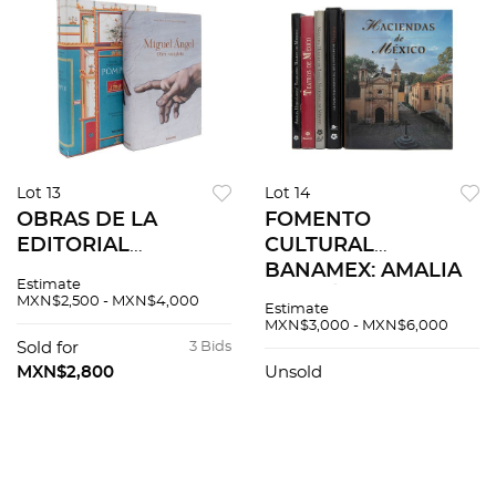
Lot 13
Lot 14
OBRAS DE LA
FOMENTO
EDITORIAL
CULTURAL
TASCHEN: HOUSES
BANAMEX: AMALIA
Estimate
AND MONUMENTS
HERNÁNDEZ.
MXN$2,500 - MXN$4,000
Estimate
OF POMPEII /
FOLKLORIC BALLET
MXN$3,000 - MXN$6,000
MIGUEL ÁNGEL,
OF MEXICO /
Sold for
3 Bids
OBRA COMPLETA.
TEATROS DE
MXN$2,800
Unsold
Pzs 2
MÉXICO / MAJESTIC
HOUSES. Piezas: 5