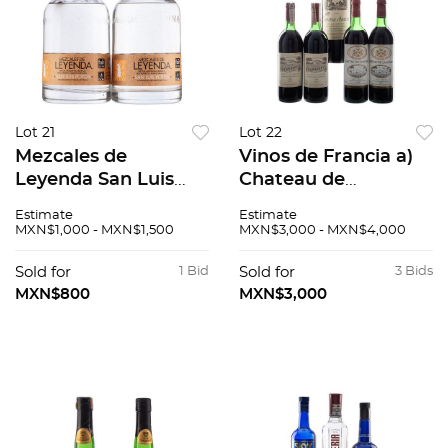
Lot 21
Lot 22
Mezcales de
Vinos de Francia a)
Leyenda San Luis
Chateau de
Potosí, 100% Agave
Camensac 1979
Estimate
Estimate
México. Piezas 2.
Haut-Medoc,
MXN$1,000 - MXN$1,500
MXN$3,000 - MXN$4,000
Francia. Piezas: 2 b)
Chateau D’Arcins
Sold for
1 Bid
Sold for
3 Bids
Magnum 1998 Haut...
MXN$800
MXN$3,000