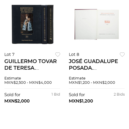
Lot 7
Lot 8
GUILLERMO TOVAR
JOSÉ GUADALUPE
DE TERESA.
POSADA.
REPERTORIO DE
ILUSTRADOR DE LA
Estimate
Estimate
ARTISTAS EN
VIDA MEXICANA.
MXN$2,500 - MXN$4,000
MXN$1,200 - MXN$2,000
MÉXICO. MÉXICO:
MÉXICO: FONDO
GRUPO FINANCIERO
EDITORIAL DE LA
Sold for
1 Bid
Sold for
2 Bids
BANCOMER 1er Ed.
PLÁSTICA
MXN$2,000
MXN$1,200
Piezas: 3
MEXICANA, 1963.
Primera edición