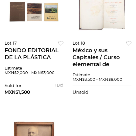
Lot 17
Lot 18
FONDO EDITORIAL
México y sus
DE LA PLÁSTICA
Capitales / Curso
MEXICANA:
elemental de
Estimate
PINTURA MURAL DE
geografía universal /
MXN$2,000 - MXN$3,000
Estimate
LA REVOLUCIÓN /
Historia de Tlaxcala.
MXN$3,500 - MXN$8,000
JOSÉ MARÍA
Pzs 3
Sold for
1 Bid
VELASCO / LA
MXN$1,500
Unsold
PLÁSTICA DEL
SIGLO... Pzs 3