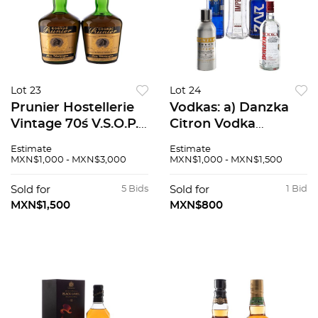
Lot 23
Lot 24
Prunier Hostellerie
Vodkas: a) Danzka
Vintage 70´s V.S.O.P.
Citron Vodka
Francia. Total de
Dinamarca. b)
Estimate
Estimate
Piezas: 2.
Imperia Vodka Rusia.
MXN$1,000 - MXN$3,000
MXN$1,000 - MXN$1,500
c) Borzoi Vodka
Argentina. d) Zar
Sold for
5 Bids
Sold for
1 Bid
Vodk...
MXN$1,500
MXN$800