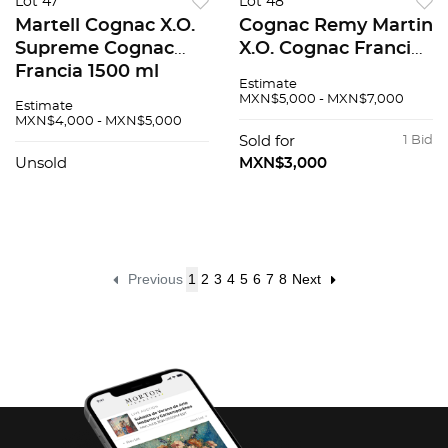
Lot 47
Lot 48
Martell Cognac X.O.
Cognac Remy Martin
Supreme Cognac
X.O. Cognac Francia
Francia 1500 ml
Carafe XK284
Estimate
MXN$5,000 - MXN$7,000
Estimate
MXN$4,000 - MXN$5,000
Sold for
1 Bid
Unsold
MXN$3,000
Previous
1
2
3
4
5
6
7
8
Next