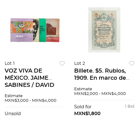
Lot 1
Lot 2
VOZ VIVA DE
Billete. $5. Rublos,
MÉXICO. JAIME
1909. En marco de
SABINES / DAVID
acrílico
Estimate
ALFARO SIQUEIROS
MXN$2,000 - MXN$4,000
Estimate
/ JUAN RULFO.
MXN$3,000 - MXN$4,000
MÉXICO, 1963, 1965,
Sold for
1 Bid
1967 Discos de vinilo
Unsold
MXN$1,800
y textos. PIEZAS 3