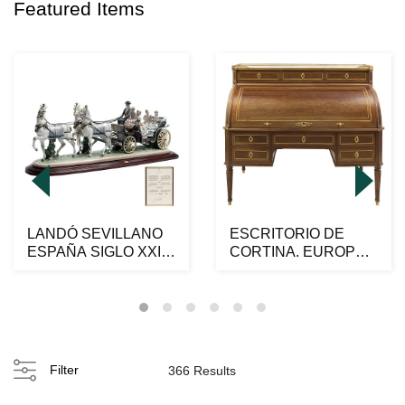
Featured Items
LANDÓ SEVILLANO
ESCRITORIO DE
ESPAÑA SIGLO XXI
CORTINA. EUROPA.
Elaborado en
CA. 1800. Elaborado
porcelana...
en m...
Filter
366 Results