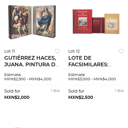
Lot 11
Lot 12
GUTIÉRREZ HACES,
LOTE DE
JUANA. PINTURA DE
FACSIMILARES:
LOS REINOS.
GRANDES
Estimate
Estimate
IDENTIDADES
MAESTROS DEL
MXN$2,500 - MXN$4,000
MXN$3,000 - MXN$4,000
COMPARTIDAS.
PAISAJE MEXICANO
TERRITORIOS DEL
/ MONUMENTOS DE
Sold for
1 Bid
Sold for
1 Bid
MUNDO HISPÁNICO.
MÉJICO / MÉXICO
MXN$2,000
MXN$2,500
Tomos I-IV. Pzs 4
ILUSTRADO. Pzs 3