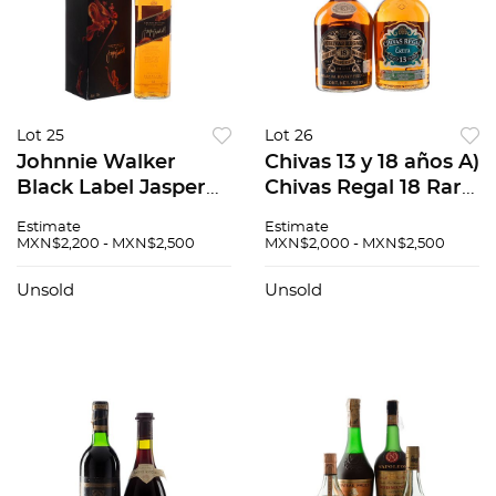
Lot 25
Lot 26
Johnnie Walker
Chivas 13 y 18 años A)
Black Label Jasper
Chivas Regal 18 Rare
Goodall Limited
old Blended Scotch
Estimate
Estimate
Edition Escocia
Whisky B) Chivas
MXN$2,200 - MXN$2,500
MXN$2,000 - MXN$2,500
Extra 13 años,
Blended Scotch
Unsold
Unsold
Whisky...