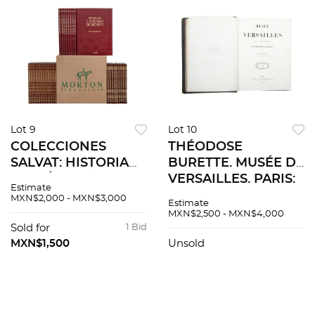
Lot 9
Lot 10
COLECCIONES
THÉODOSE
SALVAT: HISTORIA
BURETTE. MUSÉE DE
DE MÉXICO / LAS
VERSAILLES. PARIS:
Estimate
CIEN MARAVILLAS /
FURNE, 1844. 4o.
MXN$2,000 - MXN$3,000
Estimate
HISTORIA
marquilla. Tomos I -
MXN$2,500 - MXN$4,000
UNIVERSAL. Piezas:
III. Ilustrado con
Sold for
1 Bid
30
grabados. Pzs 3
MXN$1,500
Unsold