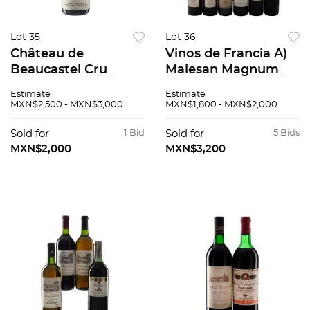
Lot 35
Lot 36
Château de
Vinos de Francia A)
Beaucastel Cru
Malesan Magnum
Classé de
2000 Burdeos,
Estimate
Estimate
Châteauneuf-du-
Francia. 1500ml B)
MXN$2,500 - MXN$3,000
MXN$1,800 - MXN$2,000
Pape Cosecha: 1997
Calvet 2000 Vin de
Châteauneuf-du-
Pays DÓc, Francia C)
Sold for
1 Bid
Sold for
5 Bids
Pape, Francia Nivel:
Ch...
MXN$2,000
MXN$3,200
a 1 cm 90...