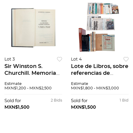
Lot 3
Lot 4
Sir Winston S.
Lote de Libros, sobre
Churchill. Memorias
referencias de
de Churchill. La
Archivos y fondos
Estimate
Estimate
Segunda Guerra
documentales.
MXN$1,200 - MXN$2,500
MXN$1,800 - MXN$3,000
Mundial. -Barcelona.
Piezas: 59
Ediciones Orbis,
Sold for
2 Bids
Sold for
1 Bid
1989. Piezas: 12
MXN$1,500
MXN$1,500