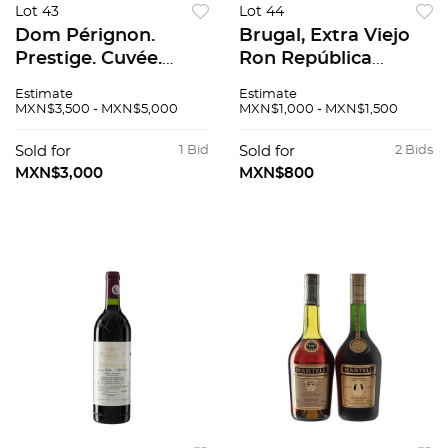
Lot 43
Lot 44
Dom Pérignon.
Brugal, Extra Viejo
Prestige. Cuvée.
Ron República
Vintage: 1995.
Dominicana Piezas:
Estimate
Estimate
Champagne, Francia.
2 Xtabentun Licor de
MXN$3,500 - MXN$5,000
MXN$1,000 - MXN$1,500
94 / 100. En caja.
Anís Pedro W.
Argáez México".
Sold for
1 Bid
Sold for
2 Bids
Total de...
MXN$3,000
MXN$800