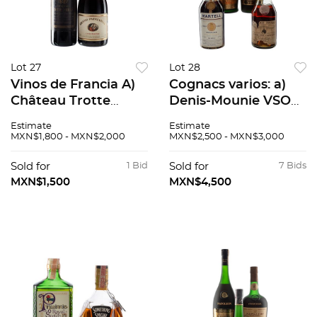
Lot 27
Lot 28
Vinos de Francia A)
Cognacs varios: a)
Château Trotte
Denis-Mounie VSOP
Vieille, 1986, 1er
b) Vieille Fine
Estimate
Estimate
grand cru classé
Champagne Cognac.
MXN$1,800 - MXN$2,000
MXN$2,500 - MXN$3,000
Saint-Emilion,
c) Cognac Très
Francia B) Gran
Grande Fine Cognac
Sold for
1 Bid
Sold for
7 Bids
Patriarche Cuvee...
VSOP Réserve...
MXN$1,500
MXN$4,500