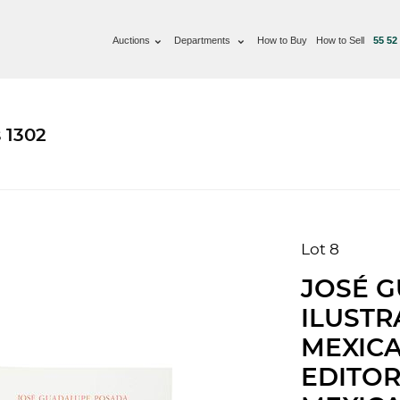
Auctions
Departments
How to Buy
How to Sell
55 52
 1302
Lot 8
JOSÉ 
ILUSTR
MEXICA
EDITOR