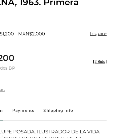
NA, 1963. Primera
Inquire
$1,200 - MXN$2,000
200
[
2 Bids
]
udes BP
art
on
Payments
Shipping Info
UPE POSADA. ILUSTRADOR DE LA VIDA