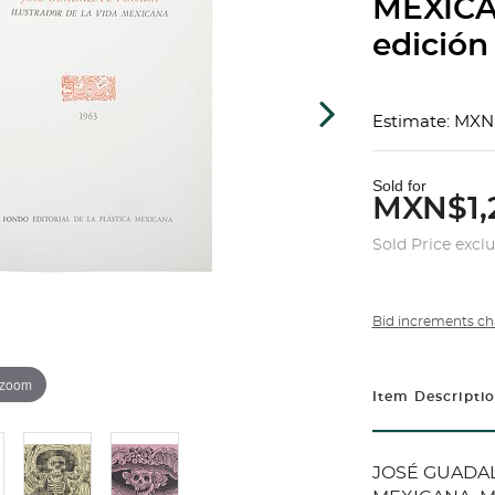
MEXICA
edición
Estimate: MXN
Sold for
MXN$1,
Sold Price excl
Bid increments ch
 zoom
Item Descripti
JOSÉ GUADAL