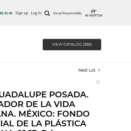
Sign up
Log In
 83 31 40
Social Responsibility
VIEW CATALOG (366)
Next Lot
Add
to
GUADALUPE POSADA.
favorite
ADOR DE LA VIDA
NA. MÉXICO: FONDO
IAL DE LA PLÁSTICA