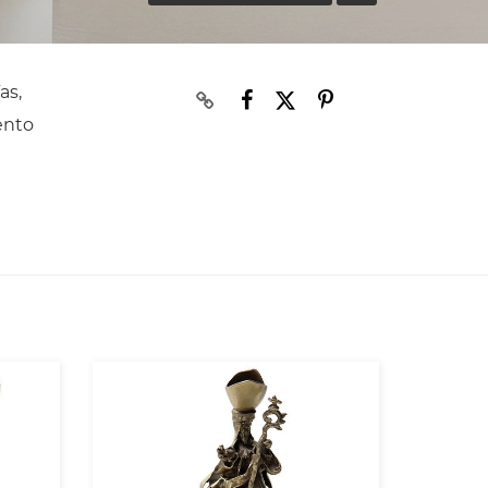
as,
ento