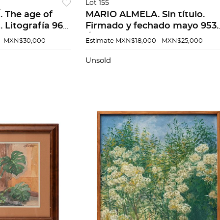
Lot 155
 The age of
MARIO ALMELA. Sin título.
 Litografía 96 /
Firmado y fechado mayo 953.
 medidas totales
Óleo sobre tela. 25 x 34.5 cm
- MXN$30,000
Estimate
MXN$18,000 - MXN$25,000
Unsold