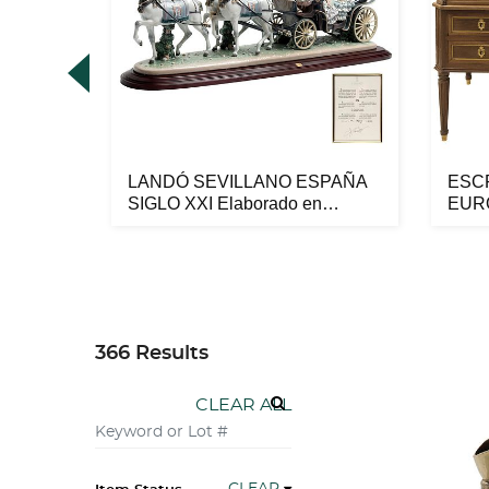
IS
LANDÓ SEVILLANO ESPAÑA
ESCR
, 1859-
SIGLO XXI Elaborado en
EURO
porcelana...
en m.
366 Results
CLEAR ALL