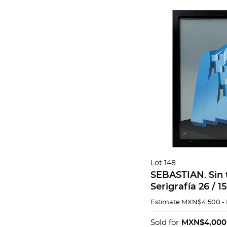
Lot 148
SEBASTIAN. Sin t
Serigrafía 26 / 1
medidas totales
Estimate
MXN$4,500 -
Sold for
MXN$4,000