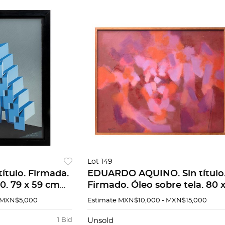
Lot 149
ítulo. Firmada.
EDUARDO AQUINO. Sin título
50. 79 x 59 cm
Firmado. Óleo sobre tela. 80 
100 cm
 MXN$5,000
Estimate
MXN$10,000 - MXN$15,000
1 Bid
Unsold