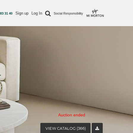
Sign up
Log In
 83 31 40
Social Responsibility
Auction ended
VIEW CATALOG (366)