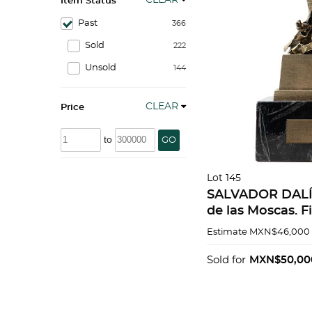
CLEAR
Item Status
Past
366
Sold
222
Unsold
144
CLEAR
Price
to
GO
Lot 145
SALVADOR DALÍ.
de las Moscas. F
Escultura en br
Estimate
MXN$46,000 
de mármol A-78/3
cm. Con certific
Sold for
MXN$50,00