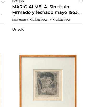
Lot 156
MARIO ALMELA. Sin título.
Firmado y fechado mayo 1953.
Óleo sobre tela. 40 x 30 cm
Estimate
MXN$26,000 - MXN$36,000
Unsold