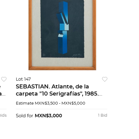
Lot 147
e
SEBASTIAN. Atlante, de la
a
carpeta "10 Serigrafías", 1985.
Firmada. Serigrafía 101 / 105. 30
Estimate
MXN$3,500 - MXN$5,000
x 24.5 cm medidas totales
Bids
Sold for
MXN$3,000
1 Bid