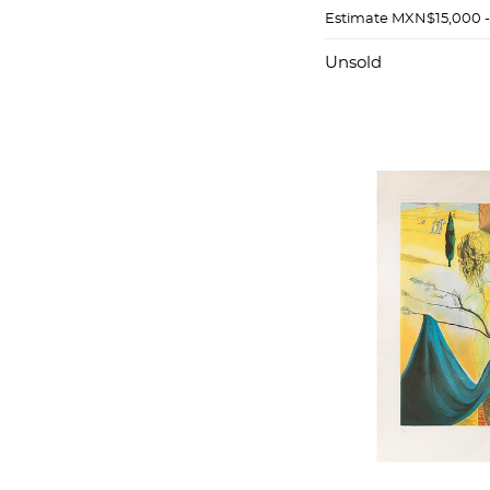
sobre tela. 60 x
Estimate
MXN$15,000 
Unsold