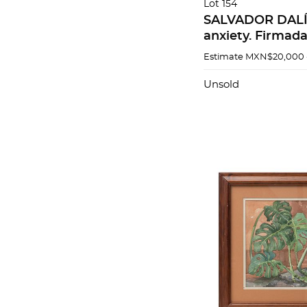
Lot 154
SALVADOR DALÍ.
anxiety. Firmada.
300. 76 x 56 cm
Estimate
MXN$20,000 
Unsold