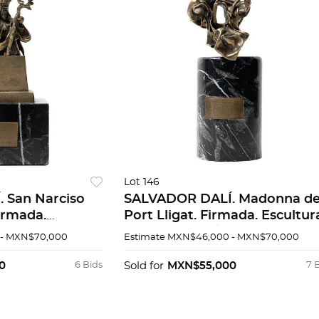
Lot 146
 San Narciso
SALVADOR DALÍ. Madonna d
irmada.
Port Lligat. Firmada. Escultur
once sobre base
en bronce 78 / 300. 21 x 9 x 10
- MXN$70,000
Estimate
MXN$46,000 - MXN$70,000
00. 20 x 11 x 10
cm. Con copia de certficado.
ado.
0
6 Bids
Sold for
MXN$55,000
7 