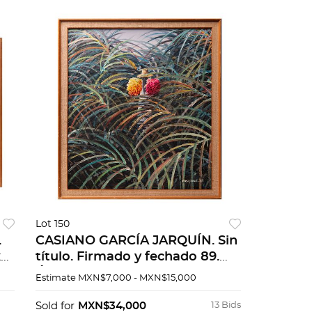
Lot 150
.
CASIANO GARCÍA JARQUÍN. Sin
x
título. Firmado y fechado 89.
Óleo sobre tela. 100 x 89 cm
Estimate
MXN$7,000 - MXN$15,000
Sold for
MXN$34,000
13 Bids