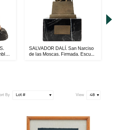
S.
SALVADOR DALÍ. San Narciso
SALVAD
mble
de las Moscas. Firmada. Escu...
Port Lli
ort By
View