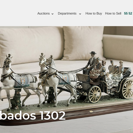
Auctions
Departments
How to Buy
How to Sell
55 52
ábados 1302