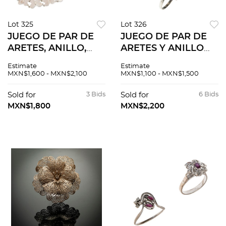
Lot 325
Lot 326
JUEGO DE PAR DE
JUEGO DE PAR DE
ARETES, ANILLO,
ARETES Y ANILLO
PENDIENTE Y
CON ZAFIROS EN
Estimate
Estimate
PULSERA VINTAGE
PLATA .925 Y METAL
MXN$1,600 - MXN$2,100
MXN$1,100 - MXN$1,500
EN PLATA .925
Aretes de poste y
raqueta. Tamaño: 2.5
Sold for
3 Bids
Sold for
6 Bids
cm x 1.7 cm aprox.<...
MXN$1,800
MXN$2,200