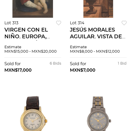
Lot 313
Lot 314
VIRGEN CON EL
JESÚS MORALES
NIÑO. EUROPA,
AGUILAR. VISTA DE
SIGLO XIX. Óleo
INTERIOR DE
Estimate
Estimate
sobre tela. 59 x 46
IGLESIA. Pintura
MXN$15,000 - MXN$20,000
MXN$8,000 - MXN$12,000
cm.
vinílica sobre
aglomerado.
Sold for
6 Bids
Sold for
1 Bid
Firmado.
MXN$17,000
MXN$7,000