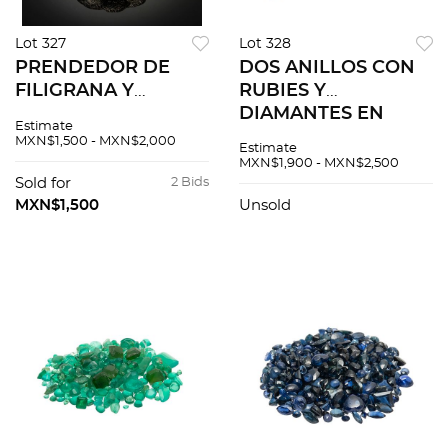
Lot 327
Lot 328
PRENDEDOR DE
DOS ANILLOS CON
FILIGRANA Y
RUBIES Y
DETALLE FLORAL
DIAMANTES EN
Estimate
EN PLATA .500
PLATA PALADIO
MXN$1,500 - MXN$2,000
Estimate
Alfiler y seguro.
Tallas: 6 y 7 1/4
MXN$1,900 - MXN$2,500
Tamaño: 8.5 cm x 2.5
(algun faltante de
Sold for
2 Bids
cm aprox. Peso: 49.1
rubi). Peso total: 4.8
MXN$1,500
Unsold
g.
g.