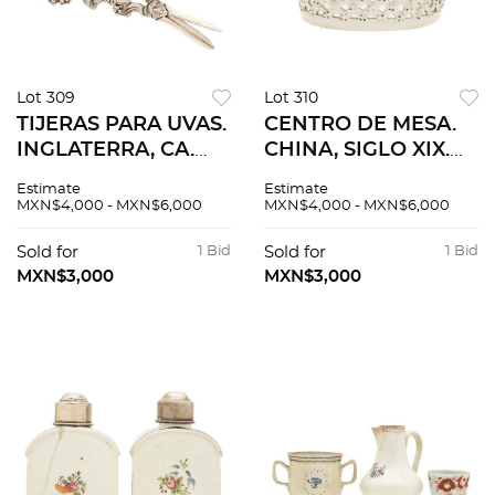
Lot 309
Lot 310
TIJERAS PARA UVAS.
CENTRO DE MESA.
INGLATERRA, CA.
CHINA, SIGLO XIX.
1900. Elaboradas en
Elaborado en
Estimate
Estimate
metal plateado con
porcelana
MXN$4,000 - MXN$6,000
MXN$4,000 - MXN$6,000
baño de plata. Marca
COMPAÑIA DE
del orfebre William
INDIAS. 7 x 19 x 16.5
Sold for
1 Bid
Sold for
1 Bid
Hutton. 18 cm.
cm
MXN$3,000
MXN$3,000