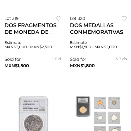
Lot 319
Lot 320
DOS FRAGMENTOS
DOS MEDALLAS
DE MONEDA DE
CONMEMORATIVAS
PLATA MOTIVOS
DE HISTORIA DE
Estimate
Estimate
NAUFRAGIO DEL
AMERICA Y OCHO
MXN$2,000 - MXN$2,500
MXN$1,500 - MXN$2,000
BARCO "EL
REALES EL
CAZADOR" Peso: 0.8
CAZADOR EN ORO
Sold for
1 Bid
Sold for
5 Bids
g Anverso: Escudo
AMARILLO DE 14K Y
MXN$1,500
MXN$1,800
con relieve burdo.<...
PLATA .999 Medalla
d...