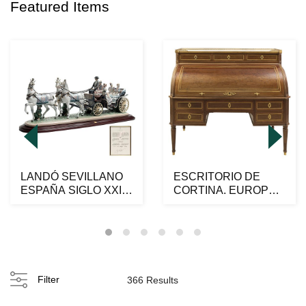
Featured Items
LANDÓ SEVILLANO
ESCRITORIO DE
ESPAÑA SIGLO XXI
CORTINA. EUROPA.
Elaborado en
CA. 1800. Elaborado
porcelana...
en m...
Filter
366 Results