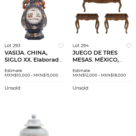
Lot 293
Lot 294
VASIJA. CHINA,
JUEGO DE TRES
SIGLO XX. Elaborada
MESAS. MÉXICO,
en cerámica
SIGLO XX.
Estimate
Estimate
policromada.
Elaboradas en
MXN$10,000 - MXN$15,000
MXN$12,000 - MXN$18,000
Decorada con
madera enchapada
motivos florales,
con marquetería.
Unsold
Unsold
escenas
Consta de: mesa de
costumbristas y
centro y dos mesas
agarraderas.
auxiliares