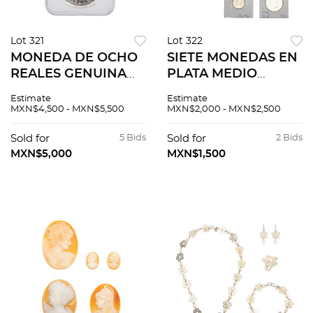
Lot 321
Lot 322
MONEDA DE OCHO
SIETE MONEDAS EN
REALES GENUINA
PLATA MEDIO
CERTIFICADA POR
DOLAR J.F
Estimate
Estimate
LA NGC Moneda en
KENNEDY, FIVE
MXN$4,500 - MXN$5,500
MXN$2,000 - MXN$2,500
estuche con
CENTS JEFFERSON,
Certificado por NGC
BARBER DIME,
Sold for
5 Bids
Sold for
2 Bids
#: 8191674-054
VEINTICINCO
MXN$5,000
MXN$1,500
(Emisora de Pe...
CENTAVOS, UN
CENTAVO LINCOLN,
ONE...