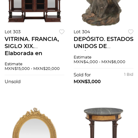
Lot 303
Lot 304
VITRINA. FRANCIA,
DEPÓSITO. ESTADOS
SIGLO XIX.
UNIDOS DE
Elaborada en
AMÉRICA, SIGLO XX.
Estimate
madera tallada y
En cobre patinado a
MXN$4,000 - MXN$6,000
Estimate
vidrio.
manera de dama.
MXN$15,000 - MXN$20,000
Firmado en un
Sold for
1 Bid
costado "E
Unsold
MXN$3,000
JONEFER". 15 cm de
altura