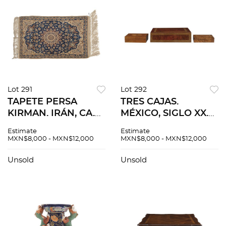
Lot 291
Lot 292
TAPETE PERSA
TRES CAJAS.
KIRMAN. IRÁN, CA.
MÉXICO, SIGLO XX.
1900. Elaborado a
Elaboradas en
Estimate
Estimate
máquina en fibras
madera enchapada
MXN$8,000 - MXN$12,000
MXN$8,000 - MXN$12,000
de lana y algodón en
con marquetería.
tonos beiges y
Decoradas con
Unsold
Unsold
azules.
motivos
geométricos.