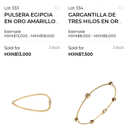
Lot 333
Lot 334
PULSERA EGIPCIA
GARGANTILLA DE
EN ORO AMARILLO
TRES HILOS EN ORO
DE 14K Broche de
AMARILLO DE 18K
Estimate
Estimate
caja, pulsador y
DE LA FIRMA TANE
MXN$13,000 - MXN$18,000
MXN$8,000 - MXN$9,000
doble seguro de
Broche de atornillar.
ocho. Largo: 17.0 cm
Largo: 36.0 cm
Sold for
3 Bids
Sold for
3 Bids
aprox. Peso: 14.1 g.
aprox. Peso: 6.0 g.
MXN$13,000
MXN$7,500