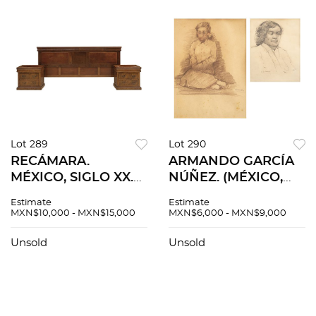
Lot 289
Lot 290
RECÁMARA.
ARMANDO GARCÍA
MÉXICO, SIGLO XX.
NÚÑEZ. (MÉXICO,
Consta de: Par de
1883-1965). PAR DE
Estimate
Estimate
burós y cabecera de
RETRATOS DE
MXN$10,000 - MXN$15,000
MXN$6,000 - MXN$9,000
cama Elaborada en
DAMAS. Lápiz de
madera enchapada.
grafito sobre papel.
Unsold
Unsold
Firmadas al frente.