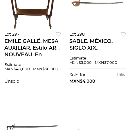
Lot 297
Lot 298
EMILE GALLÉ. MESA
SABLE. MÉXICO,
AUXILIAR. Estilo ART
SIGLO XIX.
NOUVEAU. En
Elaborado con hoja
Estimate
madera enchapada
de acero,
MXN$5,000 - MXN$7,000
Estimate
con marquetería.
empuñadura y
MXN$40,000 - MXN$60,000
Firmada. 84 x 70 x
guarnición cubiertas
Sold for
1 Bid
48 cm
de cuero en color
Unsold
MXN$4,000
café.