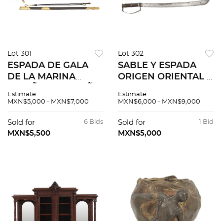
Lot 301
Lot 302
ESPADA DE GALA
SABLE Y ESPADA
DE LA MARINA
ORIGEN ORIENTAL Y
ESPAÑOLA. ESPAÑA,
EUROPEO, SIGLO
Estimate
Estimate
SIGLO XX. FÁBRICA
XIX Sable elaborado
MXN$5,000 - MXN$7,000
MXN$6,000 - MXN$9,000
DE ARMAS TOLEDO.
con hoja de hierro,
Elaborada con hoja
empuñadura de
Sold for
6 Bids
Sold for
1 Bid
de acero,
madera y guarnición
MXN$5,500
MXN$5,000
empuñadura de
de...
madera.