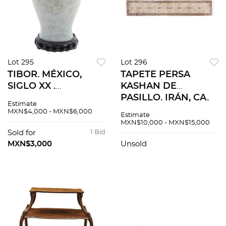
Lot 295
Lot 296
TIBOR. MÉXICO,
TAPETE PERSA
SIGLO XX .
KASHAN DE
Elaborado en
PASILLO. IRÁN, CA.
Estimate
porcelana sellada
1900. Elaborado en
MXN$4,000 - MXN$6,000
Estimate
ALNIS. 43 cm de
fibras de lana y
MXN$10,000 - MXN$15,000
altura.
algodón en tonos
Sold for
1 Bid
azules, beiges y
MXN$3,000
Unsold
rojos.