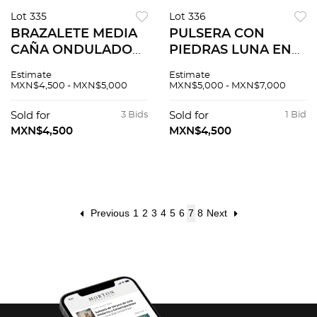
Lot 335
Lot 336
BRAZALETE MEDIA
PULSERA CON
CAÑA ONDULADO
PIEDRAS LUNA EN
EN ORO AMARILLO
ORO AMARILLO DE
Estimate
Estimate
DE 14K Broche de
10K Broche de aro y
MXN$4,500 - MXN$5,000
MXN$5,000 - MXN$7,000
encuentro y seguro
gancho. Largo: 15.0
de ocho (vistas
cm aprox. Peso: 4.7
Sold for
3 Bids
Sold for
1 Bid
blancas). Peso: 3.7 g.
g.
MXN$4,500
MXN$4,500
Previous
1
2
3
4
5
6
7
8
Next