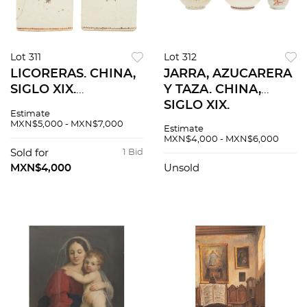
Lot 311
Lot 312
LICORERAS. CHINA,
JARRA, AZUCARERA
SIGLO XIX.
Y TAZA. CHINA,
Elaboradas en
SIGLO XIX.
Estimate
porcelana
Elaboradas en
MXN$5,000 - MXN$7,000
Estimate
COMPAÑIA DE
porcelana; dos en
MXN$4,000 - MXN$6,000
INDIAS, con tapones
COMPAÑIA DE
Sold for
1 Bid
metálicos.
INDIAS. Decoradas
MXN$4,000
Unsold
Decoradas con
motivos florales. 15 x
motivos florales.
13 cm.