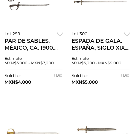
Lot 299
Lot 300
PAR DE SABLES.
ESPADA DE GALA.
MÉXICO, CA. 1900.
ESPAÑA, SIGLO XIX.
Elaborados con hoja
FÁBRICA DE ARMAS
Estimate
Estimate
de hierro,
TOLEDO. Elaborada
MXN$5,000 - MXN$7,000
MXN$6,000 - MXN$9,000
empuñaduras de
con hoja de acero,
madera y
empuñadura de
Sold for
1 Bid
Sold for
1 Bid
guarniciones de lazo
madera, pomo y
MXN$4,000
MXN$5,000
de acero.
guarnición bronce