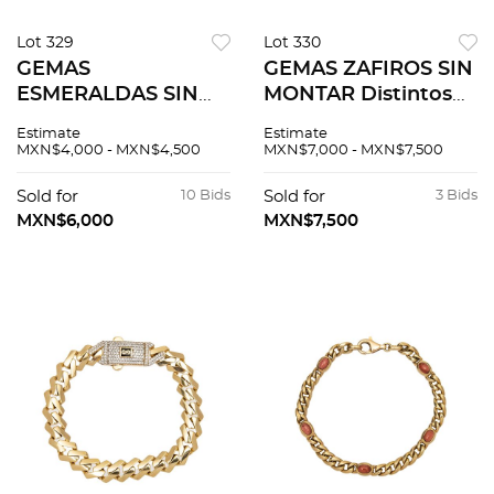
Lot 329
Lot 330
GEMAS
GEMAS ZAFIROS SIN
ESMERALDAS SIN
MONTAR Distintos
MONTAR Distintos
cortes y tamaños e
Estimate
Estimate
cortes y tamaños e
incompletas. ~67.20
MXN$4,000 - MXN$4,500
MXN$7,000 - MXN$7,500
incompletas
ct.
(algunos
Sold for
10 Bids
Sold for
3 Bids
simulantes). ~36.6 ct.
MXN$6,000
MXN$7,500