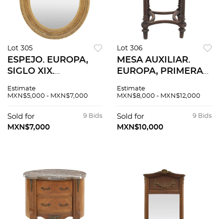
Lot 305
Lot 306
ESPEJO. EUROPA,
MESA AUXILIAR.
SIGLO XIX.
EUROPA, PRIMERA
Elaborado en
MITAD DEL SIGLO
Estimate
Estimate
madera tallada y
XX. En madera
MXN$5,000 - MXN$7,000
MXN$8,000 - MXN$12,000
dorada con luna oval
enchapada, cubierta
biselada. 79 x 62 cm.
circular de mármol
Sold for
9 Bids
Sold for
9 Bids
negro. 75 x 70 cm
MXN$7,000
MXN$10,000