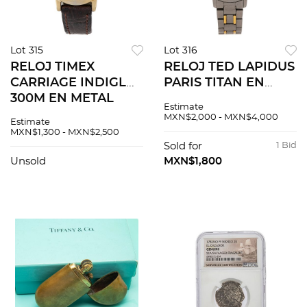
Lot 315
Lot 316
RELOJ TIMEX
RELOJ TED LAPIDUS
CARRIAGE INDIGLO
PARIS TITAN EN
300M EN METAL
TITANIO Y METAL
Estimate
DORADO REF. CR
DORADO
MXN$2,000 - MXN$4,000
Estimate
1216 Movimiento:
Movimiento: cuarzo.
MXN$1,300 - MXN$2,500
cuarzo. Serie: NV
Serie: NV Caja:
Sold for
1 Bid
Caja: circular de 26.0
circular de 24.0 mm
Unsold
MXN$1,800
mm e...
en titan...