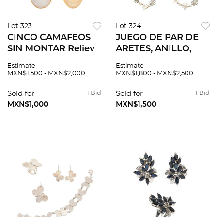
Lot 323
Lot 324
CINCO CAMAFEOS
JUEGO DE PAR DE
SIN MONTAR Relieve
ARETES, ANILLO,
tallado con
PULSERA Y
Estimate
Estimate
aplicaciones de
GARGANTILLA
MXN$1,500 - MXN$2,000
MXN$1,800 - MXN$2,500
coral. Tamaños: 1.8
VINTAGE CON
cm x 1.3 cm aprox y
PERLAS CULTIVAS
Sold for
1 Bid
Sold for
1 Bid
4.9 cm x 3.6 cm
EN PLATA .925
MXN$1,000
MXN$1,500
aprox. ...
Aretes de gancho.
Tamaño: 3....