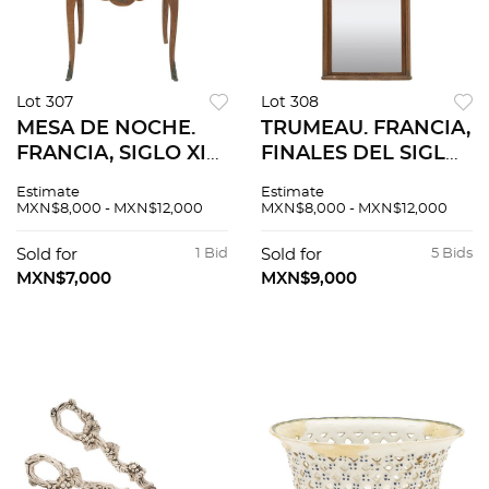
Lot 307
Lot 308
MESA DE NOCHE.
TRUMEAU. FRANCIA,
FRANCIA, SIGLO XIX.
FINALES DEL SIGLO
En madera
XIX. En madera,
Estimate
Estimate
enchapada con
aplicaciones de
MXN$8,000 - MXN$12,000
MXN$8,000 - MXN$12,000
marquetería,
bronce y luna
cubierta de mármol
rectangular.
Sold for
1 Bid
Sold for
5 Bids
y guarniciones de
Decorado motivos
MXN$7,000
MXN$9,000
bronce. 73 x 59 x 41
orgánicos. 176 x 83
cm
cm