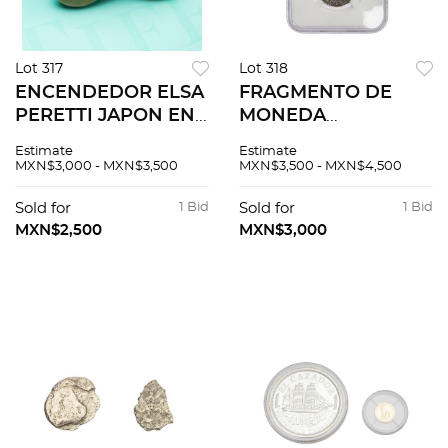
Lot 317
Lot 318
ENCENDEDOR ELSA
FRAGMENTO DE
PERETTI JAPON EN
MONEDA
LATON DE LA FIRMA
RESCATADA DEL
Estimate
Estimate
TIFFANY & CO
MAR DE DOS
MXN$3,000 - MXN$3,500
MXN$3,500 - MXN$4,500
Movimiento: manual
REALES
(recarga de
RECUPERADA DEL
Sold for
1 Bid
Sold for
1 Bid
gas/mantenimiento).
NAUFRAGIO EL
MXN$2,500
MXN$3,000
Serie:...
CAZADOR
CERTIFICADA
CERTIFICADO NGC
N°: 6498...