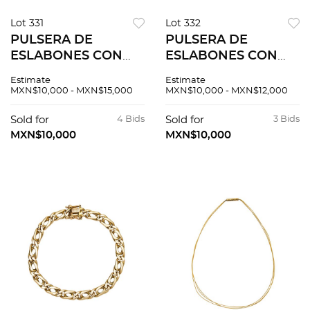
Lot 331
Lot 332
PULSERA DE
PULSERA DE
ESLABONES CON
ESLABONES CON
CIRCONIAS Y ONIX
SIMULANTES EN
Estimate
Estimate
EN ORO AMARILLO
ORO AMARILLO DE
MXN$10,000 - MXN$15,000
MXN$10,000 - MXN$12,000
DE 14K Broche de
14K Broche de
caja y pulsadores
mosqueton. Largo:
Sold for
4 Bids
Sold for
3 Bids
(Monaco Chain).
18.0 cm aprox. Peso:
MXN$10,000
MXN$10,000
Largo: 17.5 cm...
11.2 g.