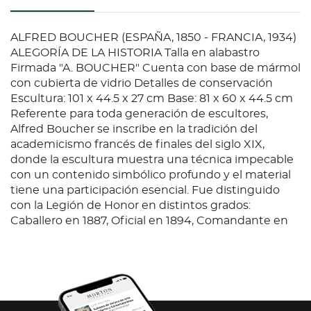
ALFRED BOUCHER (ESPAÑA, 1850 - FRANCIA, 1934)
ALEGORÍA DE LA HISTORIA Talla en alabastro
Firmada "A. BOUCHER" Cuenta con base de mármol
con cubierta de vidrio Detalles de conservación
Escultura: 101 x 44.5 x 27 cm Base: 81 x 60 x 44.5 cm
Referente para toda generación de escultores,
Alfred Boucher se inscribe en la tradición del
academicismo francés de finales del siglo XIX,
donde la escultura muestra una técnica impecable
con un contenido simbólico profundo y el material
tiene una participación esencial. Fue distinguido
con la Legión de Honor en distintos grados:
Caballero en 1887, Oficial en 1894, Comandante en
1906 y Gran Oficial en 1925. Discípulo del escultor
Paul Dubois, quien influyó en su rigor técnico y
sensibilidad, heredó un estilo con una marcada
orientación realista y naturalista, develando así el
gusto por la antigüedad grecolatina en un contexto