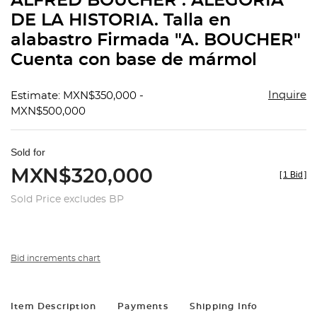
ALFRED BOUCHER . ALEGORÍA
favorit
DE LA HISTORIA. Talla en
alabastro Firmada "A. BOUCHER"
Cuenta con base de mármol
Inquire
Estimate: MXN$350,000 -
MXN$500,000
Sold for
MXN$320,000
[
1 Bid
]
Sold Price excludes BP
Bid increments chart
Item Description
Payments
Shipping Info