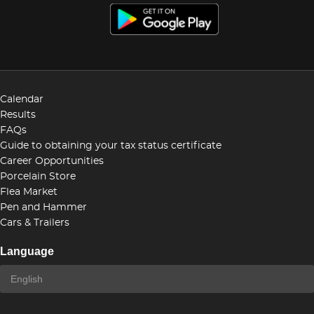
conceptual. El alabastro, material delicado y
exigente con una translucidez característica, es
aprovechado por el escultor para potenciar el
carácter alegórico y simbólico de la figura,
integrando volúmenes y atributos con una maestría
que revela un profundo conocimiento estructural y
Calendar
una sensibilidad excepcional hacia la luz.
Results
FAQs
Guide to obtaining your tax status certificate
Career Opportunities
Porcelain Store
Flea Market
Pen and Hammer
Cars & Trailers
Language