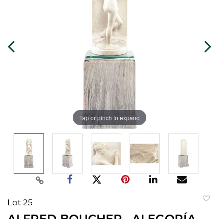
Tap or pinch to expand
Lot 25
to