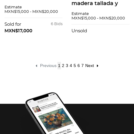
S. XX. Talla en
madera tallada y
Estimate
madera. Decorado
enchapada con
MXN$15,000 - MXN$20,000
Estimate
con motivos florales
marquetería y luna
MXN$15,000 - MXN$20,000
y astrales
rectangular
Sold for
6 Bids
Decorado con hojas
MXN$17,000
Unsold
de acanto
Previous
1
2
3
4
5
6
7
Next