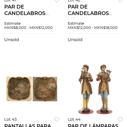
Lot 41
Lot 42
PAR DE
PAR DE
CANDELABROS
CANDELABROS
INGLATERRA, S. XIX
EUROPA, S XIX En
Estimate
Estimate
En bronce Para dos
bronce patinado
MXN$8,000 - MXN$12,000
MXN$12,000 - MXN$18,000
luces Con motivos
Decorado a manera
orgánicos y
de jarrones con
Unsold
Unsold
geométricos
motivos orgánicos
Lot 43
Lot 44
PANTALLAS PARA
PAR DE LÁMPARAS