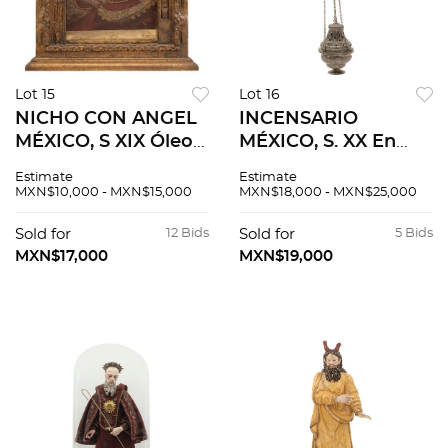
Lot 15
Lot 16
NICHO CON ANGEL
INCENSARIO
MÉXICO, S XIX Óleo
MÉXICO, S. XX En
sobre tabla. 32 x 27
plata de baja ley
Estimate
Estimate
cm
Decorado con
MXN$10,000 - MXN$15,000
MXN$18,000 - MXN$25,000
motivos orgánicos y
calados.
Sold for
12 Bids
Sold for
5 Bids
MXN$17,000
MXN$19,000