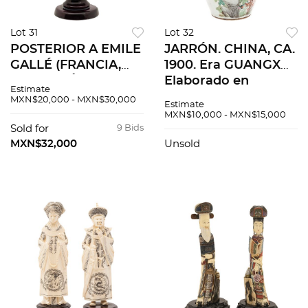
Lot 31
Lot 32
POSTERIOR A EMILE
JARRÓN. CHINA, CA.
GALLÉ (FRANCIA,
1900. Era GUANGXU.
XX) JARRÓN CON
Elaborado en
Estimate
PAISAJE
porcelana esmaltada
MXN$20,000 - MXN$30,000
Estimate
FRONTERIZO DE
y policromada.
MXN$10,000 - MXN$15,000
LOS VOSGOS
Decorado con
Sold for
9 Bids
FRANCIA, S XX En
escena de campo y
MXN$32,000
Unsold
cristal de camafeo
motivos orgánicos