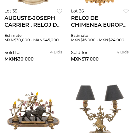
Lot 35
Lot 36
AUGUSTE-JOSEPH
RELOJ DE
CARRIER . RELOJ DE
CHIMENEA EUROPA,
CHIMENEA.
S XIX En bronce
Estimate
Estimate
FRANCIA, S. XIX En
dorado con
MXN$30,000 - MXN$45,000
MXN$16,000 - MXN$24,000
bronce sobre base
porcelana esmaltada
de alabastro .
tipo Sèvres Sistema
Sold for
4 Bids
Sold for
4 Bids
Firmado "Carrier".
de cuerda y péndulo,
MXN$30,000
MXN$17,000
Con serial 2081
con serial 910