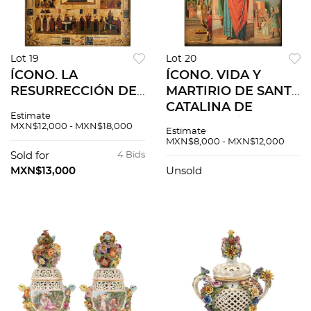
Lot 19
Lot 20
ÍCONO. LA
ÍCONO. VIDA Y
RESURRECCIÓN DE
MARTIRIO DE SANTA
CRISTO. RUSIA,
CATALINA DE
Estimate
SIGLO XIX. Óleo
ALEJANDRÍA. RUSIA,
MXN$12,000 - MXN$18,000
Estimate
sobre tabla dorada.
PRINCIPIOS DEL S.
MXN$8,000 - MXN$12,000
36 x 30 cm
XIX. Óleo sobre tabla
Sold for
4 Bids
MXN$13,000
Unsold