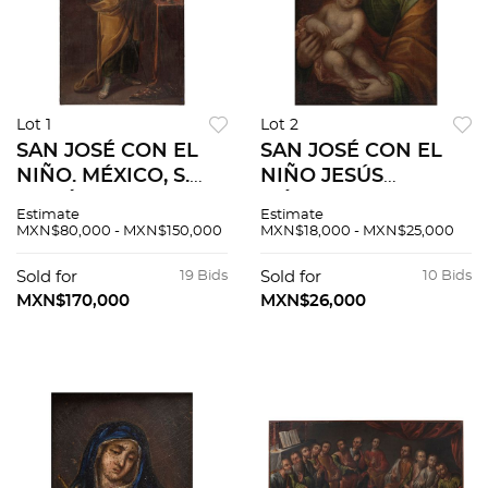
Lot 1
Lot 2
SAN JOSÉ CON EL
SAN JOSÉ CON EL
NIÑO. MÉXICO, S.
NIÑO JESÚS
XVII Óleo sobre tela.
MÉXICO, S. XVIII
Estimate
Estimate
167 x 107 cm
Óleo sobre tela
MXN$80,000 - MXN$150,000
MXN$18,000 - MXN$25,000
Sold for
19 Bids
Sold for
10 Bids
MXN$170,000
MXN$26,000