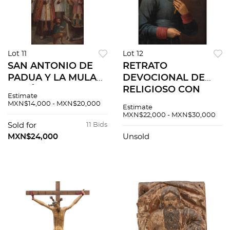
Lot 11
Lot 12
SAN ANTONIO DE
RETRATO
PADUA Y LA MULA
DEVOCIONAL DE
DE RÍMINI, MILAGRO
RELIGIOSO CON
Estimate
EUCARÍSTICO
CRUCIFIJO. MÉXICO,
MXN$14,000 - MXN$20,000
Estimate
MÉXICO, S. XIX Óleo
S XIX . Óleo sobre
MXN$22,000 - MXN$30,000
sobre tela
tela
Sold for
11 Bids
MXN$24,000
Unsold