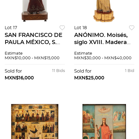
Lot 17
Lot 18
SAN FRANCISCO DE
ANÓNIMO. Moisés,
PAULA MÉXICO, S.
siglo XVIII. Madera
XIX En madera
dorada, encarnada y
Estimate
Estimate
policromada con
policromada, 129 x
MXN$10,000 - MXN$15,000
MXN$30,000 - MXN$40,000
resplandor, cayado y
48 x 29 cm sin base
sandalias en metal
Sold for
11 Bids
Sold for
1 Bid
dorado, placa y base
MXN$16,000
MXN$25,000
de madera