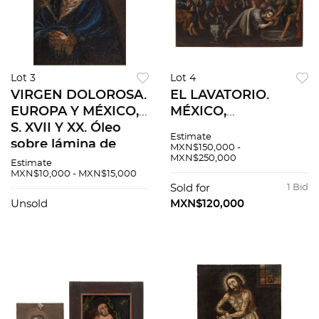
Lot 3
Lot 4
VIRGEN DOLOROSA.
EL LAVATORIO.
EUROPA Y MÉXICO,
MÉXICO,
S. XVII Y XX. Óleo
PRINCIPIOS DEL
Estimate
sobre lámina de
S.XVIII. Óleo sobre
MXN$150,000 -
MXN$250,000
cobre
tela. Medidas: 189 x
Estimate
MXN$10,000 - MXN$15,000
265 cm.
Sold for
1 Bid
Unsold
MXN$120,000