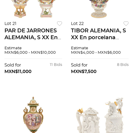
Lot 21
Lot 22
PAR DE JARRONES
TIBOR ALEMANIA, S
ALEMANIA, S XX En
XX En porcelana
porcelana estilo
SITZENDORF
Estimate
Estimate
MEISSEN esmaltada,
esmaltada,
MXN$6,000 - MXN$10,000
MXN$4,000 - MXN$6,000
policromada y
policromada y
dorada Sellados
dorada Sellado
Sold for
11 Bids
Sold for
8 Bids
DRESDEN. 2 piezas
SITZENDORF
MXN$11,000
MXN$7,500