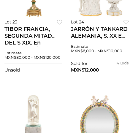
Lot 23
Lot 24
TIBOR FRANCIA,
JARRÓN Y TANKARD
SEGUNDA MITAD
ALEMANIA, S. XX En
DEL S XIX. En
porcelana
Estimate
porcelana SÈVRES
SITZENDORF
MXN$6,000 - MXN$10,000
Estimate
esmaltada y
esmaltada y dorada
MXN$80,000 - MXN$120,000
policromada Sello
Sellados
Sold for
14 Bids
"Château de Tuiliers"
SITZENDORF 2
Unsold
MXN$12,000
piezas