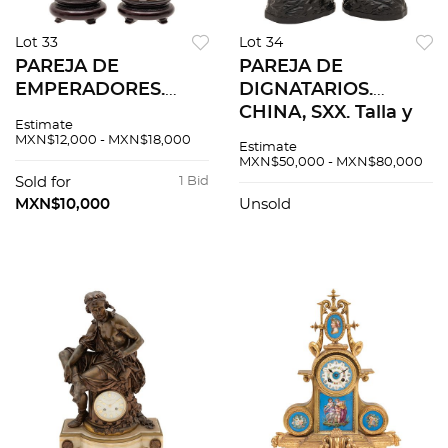
Lot 33
Lot 34
PAREJA DE
PAREJA DE
EMPERADORES.
DIGNATARIOS.
CHINA, SIGLO XX.
CHINA, SXX. Talla y
Estimate
Tallas en marfil con
ensamble en marfil,
MXN$12,000 - MXN$18,000
Estimate
detalles entintados.
decoración
MXN$50,000 - MXN$80,000
2 piezas
policromada;
Sold for
1 Bid
firmados. 39 y 40 cm
MXN$10,000
Unsold
de altura.