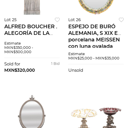
Lot 25
Lot 26
ALFRED BOUCHER .
ESPEJO DE BURÓ
ALEGORÍA DE LA
ALEMANIA, S XIX En
HISTORIA. Talla en
porcelana MEISSEN
Estimate
alabastro Firmada
con luna ovalada
MXN$350,000 -
MXN$500,000
"A. BOUCHER"
biselada Decorado
Estimate
MXN$25,000 - MXN$35,000
Cuenta con base de
con motivos florales
Sold for
1 Bid
mármol
MXN$320,000
Unsold