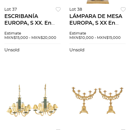
Lot 37
Lot 38
ESCRIBANÍA
LÁMPARA DE MESA
EUROPA, S XX. En
EUROPA, S XX En
bronce con placa de
bronce Electrificada
Estimate
Estimate
mármol y
para dos luces
MXN$15,000 - MXN$20,000
MXN$10,000 - MXN$15,000
aplicaciones de
Decorada con
porcelana
motivos orgánicos y
Unsold
Unsold
Electrificada para
figura central de
tres luces
caballo