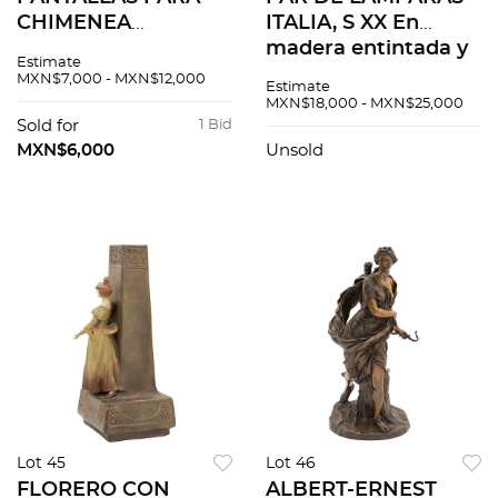
CHIMENEA
ITALIA, S XX En
FRANCIA, S. XIX Talla
madera entintada y
Estimate
en madera dorada
policromada, a
MXN$7,000 - MXN$12,000
Estimate
con bordado PETIT
manera de
MXN$18,000 - MXN$25,000
POINT. 2 piezas
caballeros
Sold for
1 Bid
Electrificadas. 2
MXN$6,000
Unsold
piezas
Lot 45
Lot 46
FLORERO CON
ALBERT-ERNEST