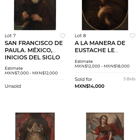
Lot 7
Lot 8
SAN FRANCISCO DE
A LA MANERA DE
PAULA. MÉXICO,
EUSTACHE LE
INICIOS DEL SIGLO
SUEUR. SAN
Estimate
XIX. Óleo sobre tela.
FRANCISCO
MXN$12,000 - MXN$18,000
Estimate
PENITENTE.
MXN$7,000 - MXN$12,000
EUROPA, S.XVIII.
Sold for
5 Bids
Óleo sobre tela.
Unsold
MXN$14,000
Firmado "D'aprés
LeSueur N.Pielle"