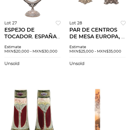
Lot 27
Lot 28
ESPEJO DE
PAR DE CENTROS
TOCADOR. ESPAÑA,
DE MESA EUROPA, S.
S.XX. En plata con
XX En plata con
Estimate
Estimate
luna oval. Sistema
pantallas de vidrio
MXN$20,000 - MXN$30,000
MXN$25,000 - MXN$35,000
abatible. Decorado
Uno vidrio de
con soporte a
bohemia
Unsold
Unsold
manera de cisne.