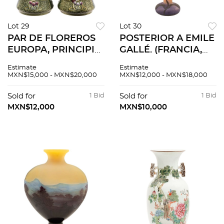
Lot 29
Lot 30
PAR DE FLOREROS
POSTERIOR A EMILE
EUROPA, PRINCIPIO
GALLÉ. (FRANCIA,
DEL S XX Estilo ART
1846 - 1904)
Estimate
Estimate
NOUVEAU En
VIOLETERO. En
MXN$15,000 - MXN$20,000
MXN$12,000 - MXN$18,000
cerámica esmaltada
cristal de camafeo
y policromada. 2
en tonos rosas y
Sold for
1 Bid
Sold for
1 Bid
piezas
violetas Firmado
MXN$12,000
MXN$10,000
"Gallé"