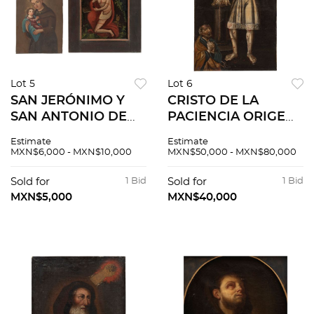
Lot 5
Lot 6
SAN JERÓNIMO Y
CRISTO DE LA
SAN ANTONIO DE
PACIENCIA ORIGEN
PADUA CON EL
SUDAMERICANO,
Estimate
Estimate
NIÑO JESÚS.
CA. 1800 Óleo sobre
MXN$6,000 - MXN$10,000
MXN$50,000 - MXN$80,000
MÉXICO, SIGLO XX
tela 165 x 109 cm
Óleos sobre lámina
Sold for
1 Bid
Sold for
1 Bid
de zinc. 2 piezas
MXN$5,000
MXN$40,000