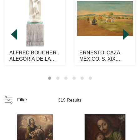
ALFRED BOUCHER .
ERNESTO ICAZA
ALEGORÍA DE LA
MÉXICO, S, XIX.
HISTORIA. Talla en
LAZANDO AL TORO
alab...
Óleo sobr...
Filter
319 Results