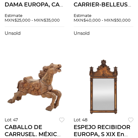
DAMA EUROPA, CA.
CARRIER-BELLEUSE
1900 En terracota
. FRANCIA,S XIX.
Estimate
Estimate
policromada
DIANA CAZADORA
MXN$25,000 - MXN$35,000
MXN$40,000 - MXN$50,000
Firmada en base
En bronce dorado
Leolamher 64 cm de
Firmada en base "A.
Unsold
Unsold
altura
Carrier"
Lot 47
Lot 48
CABALLO DE
ESPEJO RECIBIDOR
CARRUSEL. MÉXICO,
EUROPA, S XIX En