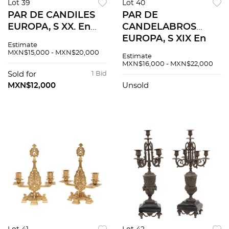
Lot 39
Lot 40
PAR DE CANDILES
PAR DE
EUROPA, S XX. En
CANDELABROS
bronce con mármol
EUROPA, S XIX En
Estimate
verde tallado
bronce patinado
MXN$15,000 - MXN$20,000
Estimate
Electrificados para
Decorados con
MXN$16,000 - MXN$22,000
seis luces Decorados
bustos religiosos y
Sold for
1 Bid
con motivos
motivos orgánicos. 2
MXN$12,000
Unsold
geométricos 2 pzs
piezas