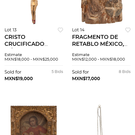
Lot 13
Lot 14
CRISTO
FRAGMENTO DE
CRUCIFICADO
RETABLO MÉXICO,
MÉXICO,
FINALES DEL S. XVIII
Estimate
Estimate
PRINCIPIOS DEL S
Talla en madera
MXN$18,000 - MXN$25,000
MXN$12,000 - MXN$18,000
XIX Talla en madera
policromada
ligera encarnada y
Decorado con
Sold for
5 Bids
Sold for
8 Bids
policromada
Salvator Mundi
MXN$19,000
MXN$17,000