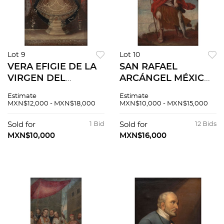
Lot 9
Lot 10
VERA EFIGIE DE LA
SAN RAFAEL
VIRGEN DEL
ARCÁNGEL MÉXICO,
ROSARIO. PUEBLA, S
PRINCIPIOS S. XX .
Estimate
Estimate
XIX . Óleo sobre
Óleo sobre tela
MXN$12,000 - MXN$18,000
MXN$10,000 - MXN$15,000
lámina de zinc.
Sold for
1 Bid
Sold for
12 Bids
MXN$10,000
MXN$16,000