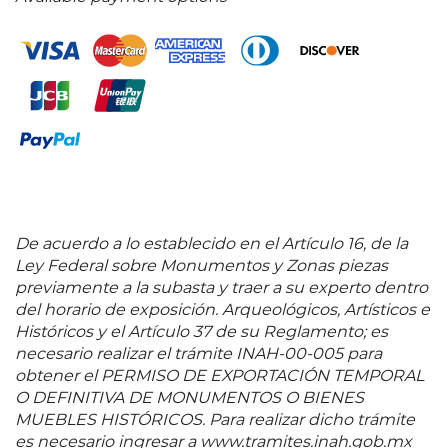
ilusión de realidad, y el colorido indispensable para
hacer verosímil lo natural, nos embarcan en una
sobrenaturaleza que, sin embargo, está a la mano
como una sospecha inmemorial
". Luis Carlos Emerich, 1992. 38 cm de diametro
De acuerdo a lo establecido en el Artículo 16, de la
Ley Federal sobre Monumentos y Zonas piezas
previamente a la subasta y traer a su experto dentro
del horario de exposición. Arqueológicos, Artísticos e
Históricos y el Artículo 37 de su Reglamento; es
necesario realizar el trámite INAH-00-005 para
obtener el PERMISO DE EXPORTACIÓN TEMPORAL
O DEFINITIVA DE MONUMENTOS O BIENES
MUEBLES HISTÓRICOS. Para realizar dicho trámite
es necesario ingresar a www.tramites.inah.gob.mx