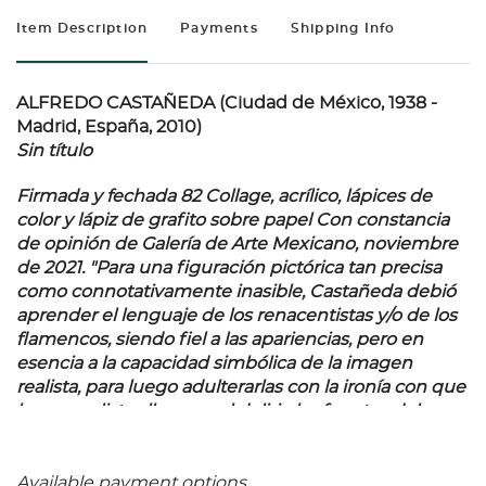
Item Description
Payments
Shipping Info
ALFREDO CASTAÑEDA (Ciudad de México, 1938 -
Madrid, España, 2010)
Sin título
Firmada y fechada 82 Collage, acrílico, lápices de
color y lápiz de grafito sobre papel Con constancia
de opinión de Galería de Arte Mexicano, noviembre
de 2021. "
Para una figuración pictórica tan precisa
como connotativamente inasible, Castañeda debió
aprender el lenguaje de los renacentistas y/o de los
flamencos, siendo fiel a las apariencias, pero en
esencia a la capacidad simbólica de la imagen
realista, para luego adulterarlas con la ironía con que
los surrealistas llevaron al delirio las fuentes del
lenguaje onírico. Por eso su realismo conduce
rigurosamente a lo insondable, por desconcierto. La
película de óleo más sutil, que deja en el cuadro la
Available payment options