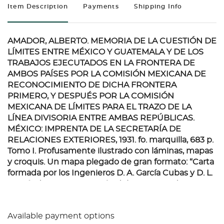
Item Description
Payments
Shipping Info
AMADOR, ALBERTO. MEMORIA DE LA CUESTIÓN DE
LÍMITES ENTRE MÉXICO Y GUATEMALA Y DE LOS
TRABAJOS EJECUTADOS EN LA FRONTERA DE
AMBOS PAÍSES POR LA COMISIÓN MEXICANA DE
RECONOCIMIENTO DE DICHA FRONTERA
PRIMERO, Y DESPUÉS POR LA COMISIÓN
MEXICANA DE LÍMITES PARA EL TRAZO DE LA
LÍNEA DIVISORIA ENTRE AMBAS REPÚBLICAS.
MÉXICO: IMPRENTA DE LA SECRETARÍA DE
RELACIONES EXTERIORES, 1931.
fo. marquilla, 683 p.
Tomo I. Profusamente ilustrado con láminas, mapas
y croquis. Un mapa plegado de gran formato: “Carta
formada por los Ingenieros D. A. García Cubas y D. L.
Fernández por Disposición del Secretario de
Relaciones Exteriores para el estudio de las
diferentes líneas propuestas como divisorias entre
Available payment options
México y Guatemala, Enero de 1882” (facsimilar).