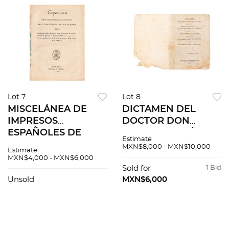
Lot 7
Lot 8
MISCELÁNEA DE
DICTAMEN DEL
IMPRESOS
DOCTOR DON
ESPAÑOLES DE
ANTONIO JOSÉ RUIZ
Estimate
PRINCIPIOS DE
DE PADRON, SOBRE
MXN$8,000 - MXN$10,000
Estimate
SIGLO XIX. Piezas: 3.
EL TRIBUNAL DE LA
MXN$4,000 - MXN$6,000
INQUISICIÓN.
Sold for
1 Bid
MÉXICO, 1813.
Unsold
MXN$6,000