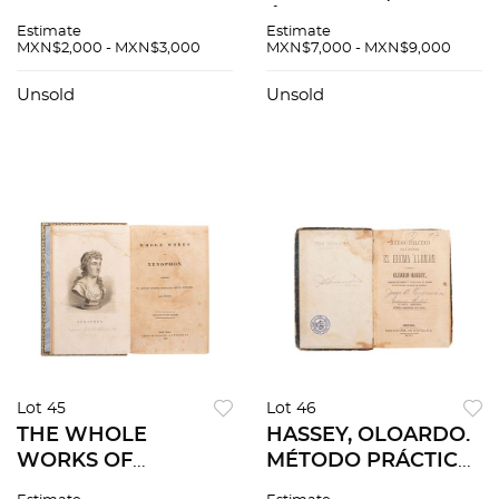
CONFESIONARIO DE
ÁNGEL. LA
Estimate
Estimate
LOS PENITENTES
CELESTINA /
MXN$2,000 - MXN$3,000
MXN$7,000 - MXN$9,000
NEGROS. MÉXICO,
VIRGINIA. MADRID,
1845. TOMOS I-II.
1822 / 1806. Piezas: 2.
Unsold
Unsold
Piezas: 2.
Lot 45
Lot 46
THE WHOLE
HASSEY, OLOARDO.
WORKS OF
MÉTODO PRÁCTICO
XENOPHON. NEW
PARA APRENDER EL