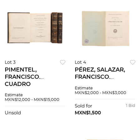
Lot 3
Lot 4
PIMENTEL,
PÉREZ, SALAZAR,
FRANCISCO.
FRANCISCO.
CUADRO
ALGUNOS DATOS
Estimate
DESCRIPTIVO Y
SOBRE LA PINTURA
MXN$2,000 - MXN$3,000
Estimate
COMPARATIVO DE
EN PUEBLA EN LA
MXN$12,000 - MXN$15,000
LAS LENGUAS
ÉPOCA COLONIAL.
Sold for
1 Bid
INDÍGENAS DE
MÉXICO, 1923
Unsold
MXN$1,500
MÉXICO. MÉXICO,
1874 - 1875. Piezas: 3.