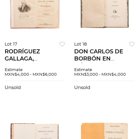
Lot 17
Lot 18
RODRÍGUEZ
DON CARLOS DE
GALLAGA,
BORBÓN EN
FRANCISCO. COPIA
MÉXICO, LIBRO
Estimate
Estimate
DEL EXPEDIENTE
TRICOLOR. MÉXICO:
MXN$4,000 - MXN$6,000
MXN$3,000 - MXN$4,000
RELATIVO AL LUGAR
IMPRENTA Y
DE NACIMIENTO
LITOGRAFÍA DE
Unsold
Unsold
DEL ILUSTRE
FRANCISCO R.
HIDALGO. MÉXICO,
BLANCO Y
1868. UNA LÁMINA.
COMPAÑÍA, 1876.