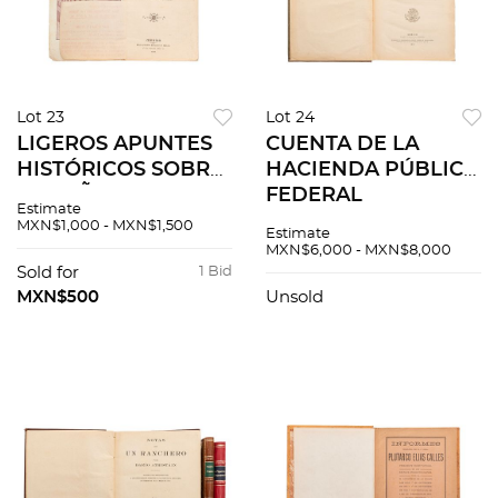
Lot 23
Lot 24
LIGEROS APUNTES
CUENTA DE LA
HISTÓRICOS SOBRE
HACIENDA PÚBLICA
EL BAÑO EN
FEDERAL
Estimate
MÉXICO Y DATOS
CORRESPONDIENTE
MXN$1,000 - MXN$1,500
Estimate
HISTÓRICOS Y
A LOS MESES DE
MXN$6,000 - MXN$8,000
ESTADÍSTICOS DEL
JULIO A DICIEMBRE
Sold for
1 Bid
GRAN BAÑO DE SAN
DE 1917. MÉXICO,
MXN$500
Unsold
FELIPE DE JESÚS.
1919.
MÉXICO, 1911