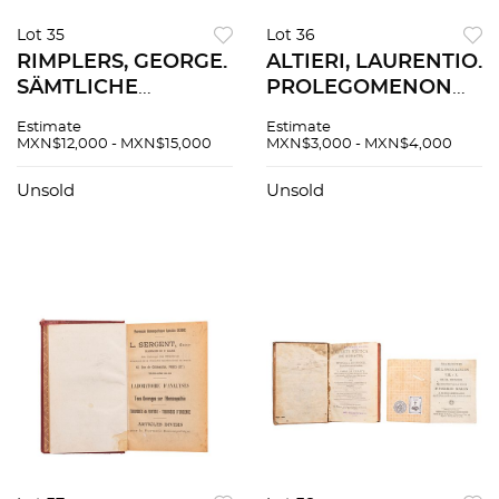
Lot 35
Lot 36
RIMPLERS, GEORGE.
ALTIERI, LAURENTIO.
SÄMTLICHE
PROLEGOMENON
SCHRIFFTEN VON
ALTERUM. IN QUO
Estimate
Estimate
DER FORTIFICATION.
GEOMETRIE
MXN$12,000 - MXN$15,000
MXN$3,000 - MXN$4,000
DRESDEN - LEIPZIG,
ELEMENTA
1724. Tomos I - II en
TRADUNTUR. SIN
Unsold
Unsold
un vol. 8 láminas.
PIE DE IMPRENTA. 4
láminas.