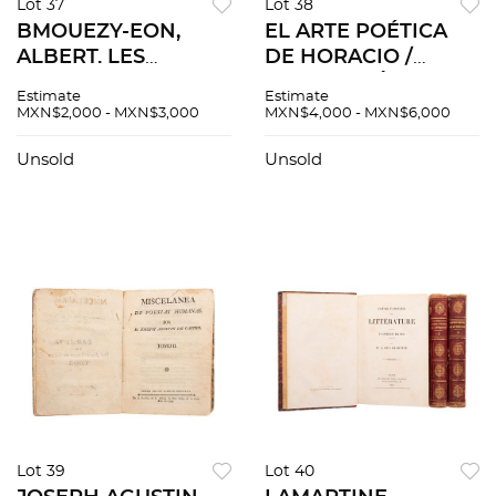
Lot 37
Lot 38
BMOUEZY-EON,
EL ARTE POÉTICA
ALBERT. LES
DE HORACIO /
DOCTRINES DE
TRADUCCIÓN DE
Estimate
Estimate
L'HOMÉOPATHIE,
LAS EGLOGAS VIII, Y
MXN$2,000 - MXN$3,000
MXN$4,000 - MXN$6,000
LEURS RAPPORTS
X. MADRID, 1787 /
AVEC LA SCIENCE
MÉXICO, 1786.
Unsold
Unsold
MODERNE. París,
Piezas: 2.
1922.
Lot 39
Lot 40