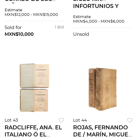
NIÑOS PAPEL
INFORTUNIOS Y
Estimate
PERIÓDICO SOBRE
AMOR/ LEYENDAS,
MXN$12,000 - MXN$15,000
Estimate
EDUCACIÓN FÍSICA,
APÓLOGOS,
MXN$4,000 - MXN$6,000
CIVIL Y LITERARIA.
EPISODIOS Y
Sold for
1 Bid
MÉXICO, 1813. Tomo
NOVELITAS/ DE MI
MXN$10,000
Unsold
I, Nos. 1-33.
COSECHA. PIEZAS: 3.
Lot 43
Lot 44
RADCLIFFE, ANA. EL
ROJAS, FERNANDO
ITALIANO Ó EL
DE / MARÍN, MIGUEL