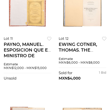
Lot 11
Lot 12
PAYNO, MANUEL.
EWING COTNER,
ESPOSICION QUE EL
THOMAS. THE
MINISTRO DE
MILITARY AND
Estimate
HACIENDA DIRIGE A
POLITICAL CAREER
MXN$6,000 - MXN$8,000
Estimate
LAS CÁMARAS
OF JOSÉ JOAQUÍN
MXN$12,000 - MXN$15,000
SOBRE EL ESTADO
DE HERRERA 1792 -
Sold for
1 Bid
DE LA HACIENDA
1854. AUSTIN, TEXAS,
Unsold
MXN$4,000
PÚBLICA. MÉXICO,
1949.
1850.