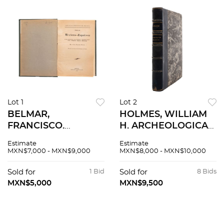
Lot 1
Lot 2
BELMAR,
HOLMES, WILLIAM
FRANCISCO.
H. ARCHEOLOGICAL
LENGUAS
STUDIES AMONG
Estimate
Estimate
INDÍGENAS DE
THE ANCIENT CITIES
MXN$7,000 - MXN$9,000
MXN$8,000 - MXN$10,000
MÉXICO. FAMILIA
OF MEXICO.
MIXTECO -
CHICAGO, U. S. A.:
Sold for
1 Bid
Sold for
8 Bids
ZAPOTECA Y SUS
FIELD COLOMBIAN
MXN$5,000
MXN$9,500
RELACIONES CON
MUSEUM, 1897.
ÉL OTOMÍ, FAMILIA
ZOQUE -MIXE, CH...