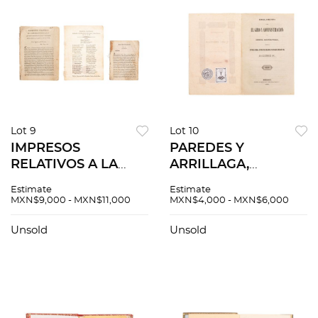
Lot 9
Lot 10
IMPRESOS
PAREDES Y
RELATIVOS A LA
ARRILLAGA,
INDEPENDENCIA DE
MARIANO.
Estimate
Estimate
MÉXICO.
REGLAMENTO PARA
MXN$9,000 - MXN$11,000
MXN$4,000 - MXN$6,000
REPRESENTACIÓN /
EL GIRO Y
LAMENTOS
ADMINISTRACIÓN
Unsold
Unsold
POLÍTICOS /
DE LA RENTA DE
MARCHA
PÓLVORA. MÉXICO,
NACIONAL. PIEZAS:
1842.
3