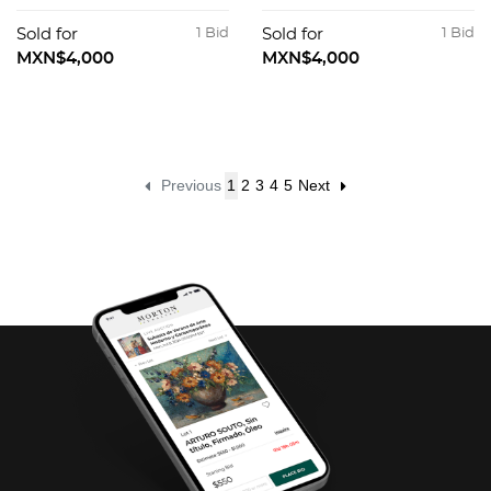
MONUMENTOS DE
MÉXICO. 1898.
LOS PUEBLOS
Sold for
1 Bid
Sold for
1 Bid
INDÍGENAS DE
MXN$4,000
MXN$4,000
AMÉRICA. MADRID,
1878.
Previous
1
2
3
4
5
Next