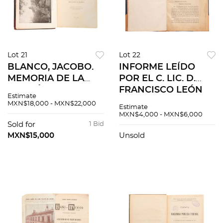
Lot 21
Lot 22
BLANCO, JACOBO.
INFORME LEÍDO
MEMORIA DE LA
POR EL C. LIC. D.
SECCIÓN MEXICANA
FRANCISCO LEÓN
Estimate
DE LA COMISIÓN
DE LA BARRA
MXN$18,000 - MXN$22,000
Estimate
INTERNACIONAL DE
PRESIDENTE
MXN$4,000 - MXN$6,000
LÍMITES ENTRE
INTERINO DE LA
Sold for
1 Bid
MÉXICO Y LOS E.U.A.
REPÚBLICA. Sin pie
MXN$15,000
Unsold
N. YORK, 1901.
de imprenta.