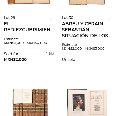
Lot 29
Lot 30
EL
ABREU Y CERAIN,
REDIEZCUBRIMIENTO
SEBASTIÁN.
DE MÉXICO /
SITUACIÓN DE LOS
Estimate
RECORRIENDO
OBREROS EN
MXN$3,000 - MXN$4,000
Estimate
MÉXICO A PIE Y A
ESPAÑA Y MEDIOS
MXN$2,000 - MXN$3,000
CABALLO. Piezas: 2.
DE MEJORAR SUS
Sold for
1 Bid
CONDICIONES.
MXN$2,000
Unsold
MÉXICO, 1872.