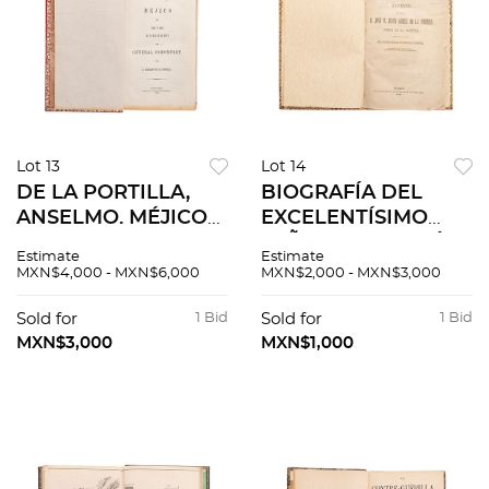
Lot 13
Lot 14
DE LA PORTILLA,
BIOGRAFÍA DEL
ANSELMO. MÉJICO
EXCELENTÍSIMO
EN 1856 Y 1857:
SEÑOR DON JOSÉ M.
Estimate
Estimate
GOBIERNO DEL
JUSTO GÓMEZ DE
MXN$4,000 - MXN$6,000
MXN$2,000 - MXN$3,000
GENERAL
LA CORTINA.
COMONFORT.
CONDE DE LA
Sold for
1 Bid
Sold for
1 Bid
NUEVA YORK:
CORTINA. MÉXICO:
MXN$3,000
MXN$1,000
IMPRENTA DE S.
IMPRENTA DE A.
HALLET, 1858.
BOIX, 1860.