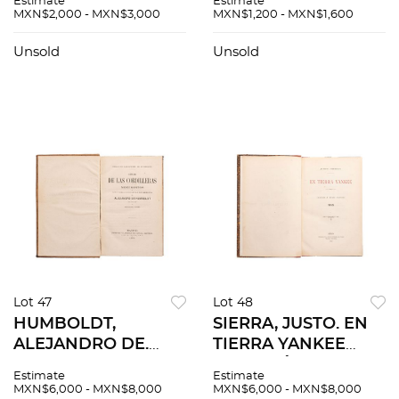
Estimate
Estimate
YORK: DERBY &
IDIOMA ALEMÁN.
MXN$2,000 - MXN$3,000
MXN$1,200 - MXN$1,600
JACKSON, 1858.
MÉXICO: IMPRENTA
Frontispicio, retrato
DE LARA, 1872. 4ta
Unsold
Unsold
de Jenofonte.
edición.
Lot 47
Lot 48
HUMBOLDT,
SIERRA, JUSTO. EN
ALEJANDRO DE.
TIERRA YANKEE
SITIOS DE LAS
(NOTAS Á TODO
Estimate
Estimate
CORDILLERAS Y
VAPOR) 1895.
MXN$6,000 - MXN$8,000
MXN$6,000 - MXN$8,000