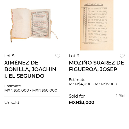
Lot 5
Lot 6
XIMÉNEZ DE
MOZIÑO SUAREZ DE
BONILLA, JOACHIN
FIGUEROA, JOSEPH
I. EL SEGUNDO
MARIANO -
Estimate
QUINZE DE ENERO
CARREÑO, ALBERTO
MXN$4,000 - MXN$6,000
Estimate
DE LA CORTE
M. NOTICIAS DE
MXN$50,000 - MXN$60,000
MEXICANA. MÉXICO,
NUTKA. MÉXICO,
Sold for
1 Bid
1730.
1913. 3 LÁMINAS.
Unsold
MXN$3,000