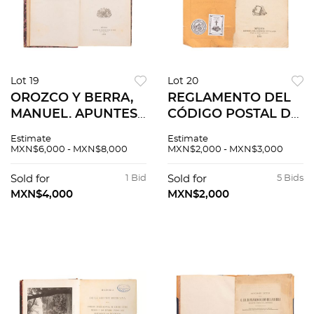
Lot 19
Lot 20
OROZCO Y BERRA,
REGLAMENTO DEL
MANUEL. APUNTES
CÓDIGO POSTAL DE
PARA LA HISTORIA
LOS ESTADOS -
Estimate
Estimate
DE LA GEOGRAFÍA
UNIDOS
MXN$6,000 - MXN$8,000
MXN$2,000 - MXN$3,000
EN MÉXICO.
MEXICANOS.
MÉXICO: IMPRENTA
MÉXICO: IMPRENTA
Sold for
1 Bid
Sold for
5 Bids
DE FRANCISCO DÍAZ
DEL GOBIERNO, EN
MXN$4,000
MXN$2,000
DE LEÓN, 1881.
PALACIO, 1883.