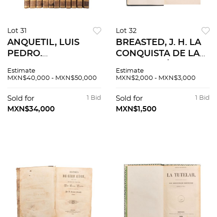
Lot 31
Lot 32
ANQUETIL, LUIS
BREASTED, J. H. LA
PEDRO.
CONQUISTA DE LA
COMPENDIO DE LA
CIVILIZACIÓN.
Estimate
Estimate
HISTORIA
MADRID: ESPASA -
MXN$40,000 - MXN$50,000
MXN$2,000 - MXN$3,000
UNIVERSAL Ó
CALPE, 1934.
PINTURA HISTÓRICA
Ilustrado.
Sold for
1 Bid
Sold for
1 Bid
DE TODAS LAS
MXN$34,000
MXN$1,500
NACIONES. MADRID:
IMPRENTA REAL,
1801.