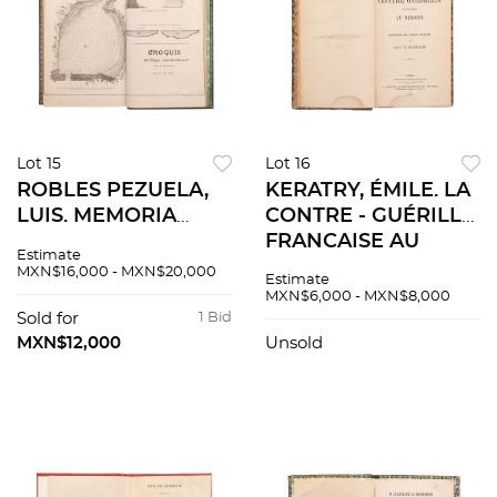
Lot 15
Lot 16
ROBLES PEZUELA,
KERATRY, ÉMILE. LA
LUIS. MEMORIA
CONTRE - GUÉRILLA
PRESENTADA A S.M.
FRANCAISE AU
Estimate
EL EMPERADOR
MEXIQUE. PARIS /
MXN$16,000 - MXN$20,000
Estimate
POR EL MINISTRO
BRUSELLES, 1868.
MXN$6,000 - MXN$8,000
DE FOMENTO.
Sold for
1 Bid
MÉXICO, 1866. 8
MXN$12,000
Unsold
LÁMINAS DE JOSÉ
MARÍA VELASCO.