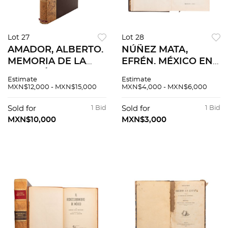
Lot 27
Lot 28
AMADOR, ALBERTO.
NÚÑEZ MATA,
MEMORIA DE LA
EFRÉN. MÉXICO EN
CUESTIÓN DE
LA HISTORIA.
Estimate
Estimate
LÍMITES ENTRE
MÉXICO: TALLERES
MXN$12,000 - MXN$15,000
MXN$4,000 - MXN$6,000
MÉXICO Y
GRÁFICOS DE LA
GUATEMALA Y DE
NACIÓN, 1951.
Sold for
1 Bid
Sold for
1 Bid
LOS TRABAJOS
Ilustrado.
MXN$10,000
MXN$3,000
EJECUTADOS EN LA
FRONTERA. MÉXICO,
1931.