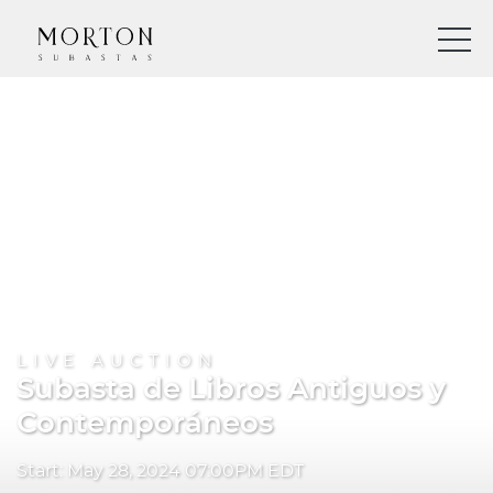
LIVE AUCTION
Subasta de Libros Antiguos y
Contemporáneos
Start: May 28, 2024 07:00PM EDT