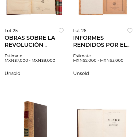
Lot 25
Lot 26
OBRAS SOBRE LA
INFORMES
REVOLUCIÓN
RENDIDOS POR EL
MEXICANA. VEINTE
C. GRAL. PLUTARCO
Estimate
Estimate
MESES DE
ELÍAS CALLES
MXN$7,000 - MXN$9,000
MXN$2,000 - MXN$3,000
ANARQUÍA / NOTAS
PRESIDENTE
DE UN RANCHERO /
CONSTITUCIONAL
Unsold
Unsold
PASCUAL OROZCO.
DE LOS ESTADOS
Piezas: 3.
UNIDOS
MEXICANOS. México,
1925