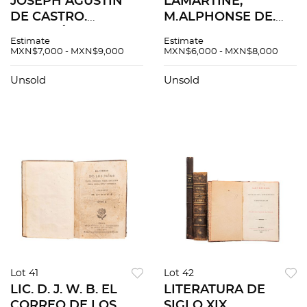
JOSEPH AGUSTIN
LAMARTINE,
DE CASTRO.
M.ALPHONSE DE.
MISCELÁNEA DE
COURS FAMILIER DE
Estimate
Estimate
POESÍAS HUMANAS.
LITTÉRATURE.
MXN$7,000 - MXN$9,000
MXN$6,000 - MXN$8,000
PUEBLA: EN LA
REVUE MENSUELLE.
OFICINA DE DON
PARIS: ON
Unsold
Unsold
PEDRO DE LA ROCA,
S'ABONNE CHEZ
1797. TOMO II.
L'AUTEUR, 1856.
Tomos I-III. Pzas: 3.
Lot 41
Lot 42
LIC. D. J. W. B. EL
LITERATURA DE
CORREO DE LOS
SIGLO XIX.