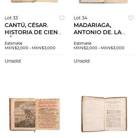
Lot 33
Lot 34
CANTÚ, CÉSAR.
MADARIAGA,
HISTORIA DE CIEN
ANTONIO DE. LA
AÑOS (1750 A 1850).
TUTELAR,
Estimate
Estimate
MÉXICO:
COMPAÑÍA
MXN$2,000 - MXN$3,000
MXN$2,000 - MXN$3,000
TIPOGRAFÍA DE
GENERAL
VICENTE GARCÍA
ESPAÑOLA DE
Unsold
Unsold
TORRES, 1852. Una
SEGUROS MUTUOS
lámina.
SOBRE LA VIDA.
MÉXICO, 1853