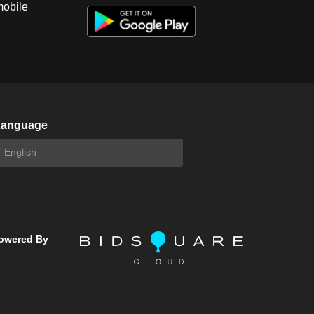
mobile
Language
owered By