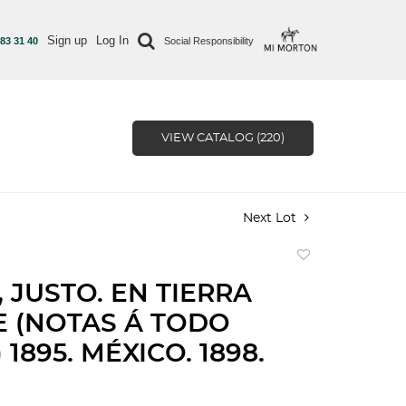
Sign up
Log In
 83 31 40
Social Responsibility
VIEW CATALOG (220)
Next Lot
Add
to
, JUSTO. EN TIERRA
favorite
 (NOTAS Á TODO
1895. MÉXICO. 1898.