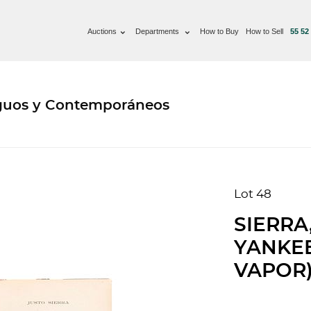
Auctions
Departments
How to Buy
How to Sell
55 52
iguos y Contemporáneos
Lot 48
SIERRA
YANKEE
VAPOR) 