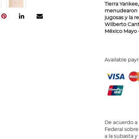
Tierra Yankee,
menudearon lo
jugosas y la r
Wilberto Cant
México Mayo -
Available pay
De acuerdo a l
Federal sobr
a la subasta y