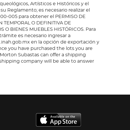
queológicos, Artísticos e Históricos y el
 su Reglamento; es necesario realizar el
-00-005 para obtener el PERMISO DE
 TEMPORAL O DEFINITIVA DE
O BIENES MUEBLES HISTÓRICOS. Para
 trámite es necesario ingresar a
inah.gob.mx en la opción de exportación y
nce you have purchased the lots you are
, Morton Subastas can offer a shipping
s shipping company will be able to answer
 you may have in regards to delivery, either
er the auction has been completed.