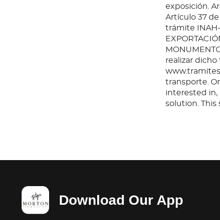
exposición. Ar
Artículo 37 de
trámite INAH
EXPORTACIÓN
MONUMENTOS 
realizar dicho
www.tramites.
transporte. O
interested in
solution. Thi
any questions
before or aft
Download Our App