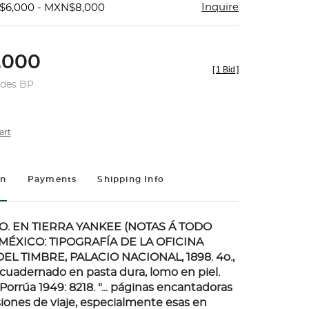
Inquire
$6,000 - MXN$8,000
,000
[
1 Bid
]
udes BP
art
on
Payments
Shipping Info
O. EN TIERRA YANKEE (NOTAS Á TODO
 MÉXICO: TIPOGRAFÍA DE LA OFICINA
EL TIMBRE, PALACIO NACIONAL, 1898.
4o.,
Encuadernado en pasta dura, lomo en piel.
 Porrúa 1949: 8218. "... páginas encantadoras
iones de viaje, especialmente esas en