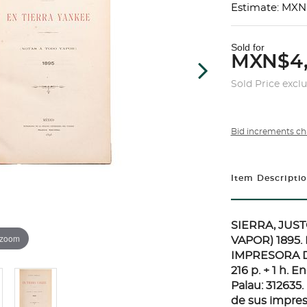
Estimate: MXN
Sold for
MXN$4
Sold Price excl
Bid increments ch
Item Descripti
SIERRA, JUST
 zoom
VAPOR) 1895.
IMPRESORA D
216 p. + 1 h. 
Palau: 312635.
de sus impres