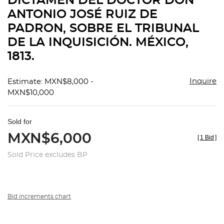
DICTAMEN DEL DOCTOR DON
favorit
ANTONIO JOSÉ RUIZ DE
PADRON, SOBRE EL TRIBUNAL
DE LA INQUISICIÓN. MÉXICO,
1813.
Inquire
Estimate: MXN$8,000 -
MXN$10,000
Sold for
MXN$6,000
[
1 Bid
]
Sold Price excludes BP
Bid increments chart