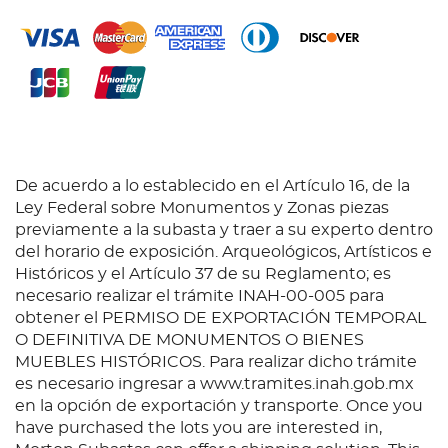
discurso por la abolición de la Inquisición. RuizDe
Padrón cuenta que, en América, en una reunión con
Benjamín Franklin y veinte ministros protestantes,
afirmó que el catolicismo era la única religión hasta
que uno de ellos le preguntó sobre la Inquisición
española. En ese momento, el sacerdote español se
vio obligado a admitir que la Inquisición no tenía
nada que ver con el catolicismo y que, de hecho,
había sido el resultado de las mentes de hombres
De acuerdo a lo establecido en el Artículo 16, de la
diabólicos. Franklin le instó a decirlo abiertamente
Ley Federal sobre Monumentos y Zonas piezas
ante el público y Ruiz De Padrón lo hizo en un
previamente a la subasta y traer a su experto dentro
discurso en una iglesia de Filadelfia. Tras este
del horario de exposición. Arqueológicos, Artísticos e
discurso, afirmó que muchos americanos se
Históricos y el Artículo 37 de su Reglamento; es
convirtieron al catolicismo cuando comprendieron
necesario realizar el trámite INAH-00-005 para
que la Inquisición no tenía nada que ver con la
obtener el PERMISO DE EXPORTACIÓN TEMPORAL
religión. Las Cortes abolieron la Inquisición en
O DEFINITIVA DE MONUMENTOS O BIENES
febrero de 1813. Véase en: "Biografias de Canarios
MUEBLES HISTÓRICOS. Para realizar dicho trámite
Célebres", tomo 2, pág. 225. Edición de 1982.
es necesario ingresar a www.tramites.inah.gob.mx
en la opción de exportación y transporte. Once you
have purchased the lots you are interested in,