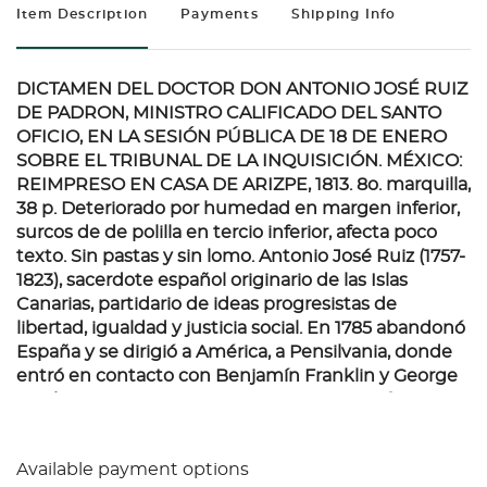
Item Description
Payments
Shipping Info
DICTAMEN DEL DOCTOR DON ANTONIO JOSÉ RUIZ
DE PADRON, MINISTRO CALIFICADO DEL SANTO
OFICIO, EN LA SESIÓN PÚBLICA DE 18 DE ENERO
SOBRE EL TRIBUNAL DE LA INQUISICIÓN. MÉXICO:
REIMPRESO EN CASA DE ARIZPE, 1813.
8o. marquilla,
38 p. Deteriorado por humedad en margen inferior,
surcos de de polilla en tercio inferior, afecta poco
texto. Sin pastas y sin lomo. Antonio José Ruiz (1757-
1823), sacerdote español originario de las Islas
Canarias, partidario de ideas progresistas de
libertad, igualdad y justicia social. En 1785 abandonó
España y se dirigió a América, a Pensilvania, donde
entró en contacto con Benjamín Franklin y George
Washington. De regreso a Europa, participó -como
diputado por Canarias- en las Cortes de Cádiz, la
asamblea nacional que promulgó la Constitución de
Available payment options
1812. El 18 de enero de 1813 pronunció este famoso