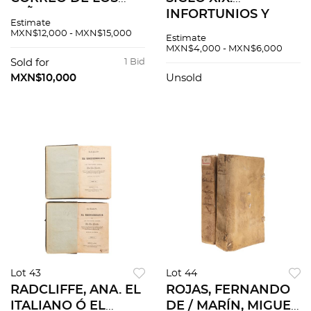
NIÑOS PAPEL
INFORTUNIOS Y
Estimate
PERIÓDICO SOBRE
AMOR/ LEYENDAS,
MXN$12,000 - MXN$15,000
Estimate
EDUCACIÓN FÍSICA,
APÓLOGOS,
MXN$4,000 - MXN$6,000
CIVIL Y LITERARIA.
EPISODIOS Y
Sold for
1 Bid
MÉXICO, 1813. Tomo
NOVELITAS/ DE MI
MXN$10,000
Unsold
I, Nos. 1-33.
COSECHA. PIEZAS: 3.
Lot 43
Lot 44
RADCLIFFE, ANA. EL
ROJAS, FERNANDO
ITALIANO Ó EL
DE / MARÍN, MIGUEL