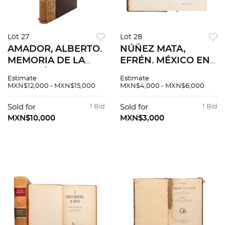
Lot 27
Lot 28
AMADOR, ALBERTO.
NÚÑEZ MATA,
MEMORIA DE LA
EFRÉN. MÉXICO EN
CUESTIÓN DE
LA HISTORIA.
Estimate
Estimate
LÍMITES ENTRE
MÉXICO: TALLERES
MXN$12,000 - MXN$15,000
MXN$4,000 - MXN$6,000
MÉXICO Y
GRÁFICOS DE LA
GUATEMALA Y DE
NACIÓN, 1951.
Sold for
1 Bid
Sold for
1 Bid
LOS TRABAJOS
Ilustrado.
MXN$10,000
MXN$3,000
EJECUTADOS EN LA
FRONTERA. MÉXICO,
1931.