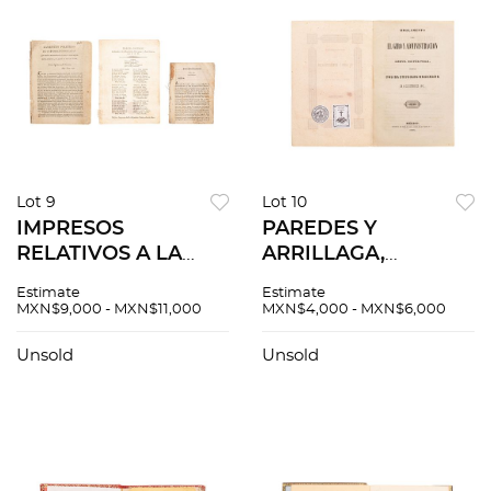
Lot 9
Lot 10
IMPRESOS
PAREDES Y
RELATIVOS A LA
ARRILLAGA,
INDEPENDENCIA DE
MARIANO.
Estimate
Estimate
MÉXICO.
REGLAMENTO PARA
MXN$9,000 - MXN$11,000
MXN$4,000 - MXN$6,000
REPRESENTACIÓN /
EL GIRO Y
LAMENTOS
ADMINISTRACIÓN
Unsold
Unsold
POLÍTICOS /
DE LA RENTA DE
MARCHA
PÓLVORA. MÉXICO,
NACIONAL. PIEZAS:
1842.
3