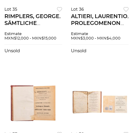
Lot 35
Lot 36
RIMPLERS, GEORGE.
ALTIERI, LAURENTIO.
SÄMTLICHE
PROLEGOMENON
SCHRIFFTEN VON
ALTERUM. IN QUO
Estimate
Estimate
DER FORTIFICATION.
GEOMETRIE
MXN$12,000 - MXN$15,000
MXN$3,000 - MXN$4,000
DRESDEN - LEIPZIG,
ELEMENTA
1724. Tomos I - II en
TRADUNTUR. SIN
Unsold
Unsold
un vol. 8 láminas.
PIE DE IMPRENTA. 4
láminas.