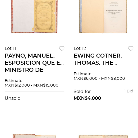
Lot 11
Lot 12
PAYNO, MANUEL.
EWING COTNER,
ESPOSICION QUE EL
THOMAS. THE
MINISTRO DE
MILITARY AND
Estimate
HACIENDA DIRIGE A
POLITICAL CAREER
MXN$6,000 - MXN$8,000
Estimate
LAS CÁMARAS
OF JOSÉ JOAQUÍN
MXN$12,000 - MXN$15,000
SOBRE EL ESTADO
DE HERRERA 1792 -
Sold for
1 Bid
DE LA HACIENDA
1854. AUSTIN, TEXAS,
Unsold
MXN$4,000
PÚBLICA. MÉXICO,
1949.
1850.