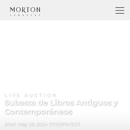
LIVE AUCTION
Subasta de Libros Antiguos y
Contemporáneos
Start: May 28, 2024 07:00PM EDT