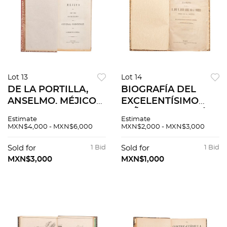
Lot 13
Lot 14
DE LA PORTILLA,
BIOGRAFÍA DEL
ANSELMO. MÉJICO
EXCELENTÍSIMO
EN 1856 Y 1857:
SEÑOR DON JOSÉ M.
Estimate
Estimate
GOBIERNO DEL
JUSTO GÓMEZ DE
MXN$4,000 - MXN$6,000
MXN$2,000 - MXN$3,000
GENERAL
LA CORTINA.
COMONFORT.
CONDE DE LA
Sold for
1 Bid
Sold for
1 Bid
NUEVA YORK:
CORTINA. MÉXICO:
MXN$3,000
MXN$1,000
IMPRENTA DE S.
IMPRENTA DE A.
HALLET, 1858.
BOIX, 1860.