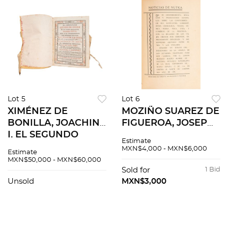
Lot 5
Lot 6
XIMÉNEZ DE
MOZIÑO SUAREZ DE
BONILLA, JOACHIN
FIGUEROA, JOSEPH
I. EL SEGUNDO
MARIANO -
Estimate
QUINZE DE ENERO
CARREÑO, ALBERTO
MXN$4,000 - MXN$6,000
Estimate
DE LA CORTE
M. NOTICIAS DE
MXN$50,000 - MXN$60,000
MEXICANA. MÉXICO,
NUTKA. MÉXICO,
Sold for
1 Bid
1730.
1913. 3 LÁMINAS.
Unsold
MXN$3,000