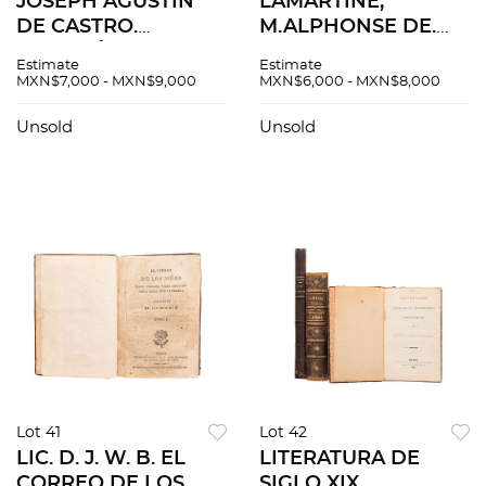
JOSEPH AGUSTIN
LAMARTINE,
DE CASTRO.
M.ALPHONSE DE.
MISCELÁNEA DE
COURS FAMILIER DE
Estimate
Estimate
POESÍAS HUMANAS.
LITTÉRATURE.
MXN$7,000 - MXN$9,000
MXN$6,000 - MXN$8,000
PUEBLA: EN LA
REVUE MENSUELLE.
OFICINA DE DON
PARIS: ON
Unsold
Unsold
PEDRO DE LA ROCA,
S'ABONNE CHEZ
1797. TOMO II.
L'AUTEUR, 1856.
Tomos I-III. Pzas: 3.
Lot 41
Lot 42
LIC. D. J. W. B. EL
LITERATURA DE
CORREO DE LOS
SIGLO XIX.