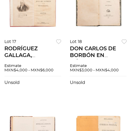
Lot 17
Lot 18
RODRÍGUEZ
DON CARLOS DE
GALLAGA,
BORBÓN EN
FRANCISCO. COPIA
MÉXICO, LIBRO
Estimate
Estimate
DEL EXPEDIENTE
TRICOLOR. MÉXICO:
MXN$4,000 - MXN$6,000
MXN$3,000 - MXN$4,000
RELATIVO AL LUGAR
IMPRENTA Y
DE NACIMIENTO
LITOGRAFÍA DE
Unsold
Unsold
DEL ILUSTRE
FRANCISCO R.
HIDALGO. MÉXICO,
BLANCO Y
1868. UNA LÁMINA.
COMPAÑÍA, 1876.