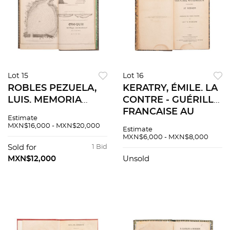
Lot 15
Lot 16
ROBLES PEZUELA,
KERATRY, ÉMILE. LA
LUIS. MEMORIA
CONTRE - GUÉRILLA
PRESENTADA A S.M.
FRANCAISE AU
Estimate
EL EMPERADOR
MEXIQUE. PARIS /
MXN$16,000 - MXN$20,000
Estimate
POR EL MINISTRO
BRUSELLES, 1868.
MXN$6,000 - MXN$8,000
DE FOMENTO.
Sold for
1 Bid
MÉXICO, 1866. 8
MXN$12,000
Unsold
LÁMINAS DE JOSÉ
MARÍA VELASCO.