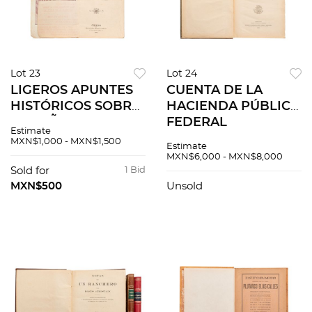
Lot 23
Lot 24
LIGEROS APUNTES
CUENTA DE LA
HISTÓRICOS SOBRE
HACIENDA PÚBLICA
EL BAÑO EN
FEDERAL
Estimate
MÉXICO Y DATOS
CORRESPONDIENTE
MXN$1,000 - MXN$1,500
Estimate
HISTÓRICOS Y
A LOS MESES DE
MXN$6,000 - MXN$8,000
ESTADÍSTICOS DEL
JULIO A DICIEMBRE
Sold for
1 Bid
GRAN BAÑO DE SAN
DE 1917. MÉXICO,
MXN$500
Unsold
FELIPE DE JESÚS.
1919.
MÉXICO, 1911