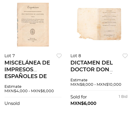
Lot 7
Lot 8
MISCELÁNEA DE
DICTAMEN DEL
IMPRESOS
DOCTOR DON
ESPAÑOLES DE
ANTONIO JOSÉ RUIZ
Estimate
PRINCIPIOS DE
DE PADRON, SOBRE
MXN$8,000 - MXN$10,000
Estimate
SIGLO XIX. Piezas: 3.
EL TRIBUNAL DE LA
MXN$4,000 - MXN$6,000
INQUISICIÓN.
Sold for
1 Bid
MÉXICO, 1813.
Unsold
MXN$6,000