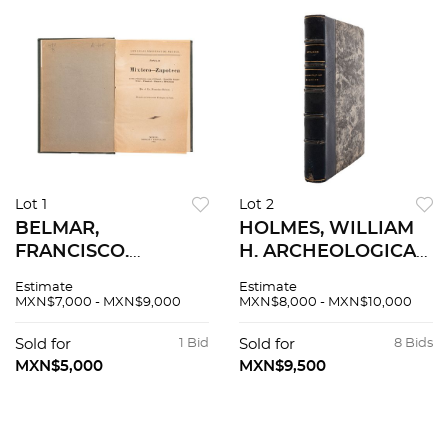
Lot 1
Lot 2
BELMAR,
HOLMES, WILLIAM
FRANCISCO.
H. ARCHEOLOGICAL
LENGUAS
STUDIES AMONG
Estimate
Estimate
INDÍGENAS DE
THE ANCIENT CITIES
MXN$7,000 - MXN$9,000
MXN$8,000 - MXN$10,000
MÉXICO. FAMILIA
OF MEXICO.
MIXTECO -
CHICAGO, U. S. A.:
Sold for
1 Bid
Sold for
8 Bids
ZAPOTECA Y SUS
FIELD COLOMBIAN
MXN$5,000
MXN$9,500
RELACIONES CON
MUSEUM, 1897.
ÉL OTOMÍ, FAMILIA
ZOQUE -MIXE, CH...