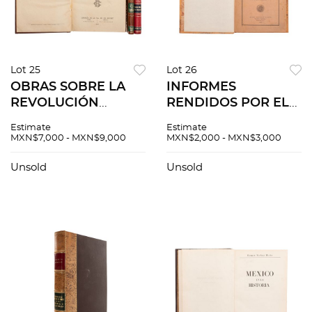
Lot 25
Lot 26
OBRAS SOBRE LA
INFORMES
REVOLUCIÓN
RENDIDOS POR EL
MEXICANA. VEINTE
C. GRAL. PLUTARCO
Estimate
Estimate
MESES DE
ELÍAS CALLES
MXN$7,000 - MXN$9,000
MXN$2,000 - MXN$3,000
ANARQUÍA / NOTAS
PRESIDENTE
DE UN RANCHERO /
CONSTITUCIONAL
Unsold
Unsold
PASCUAL OROZCO.
DE LOS ESTADOS
Piezas: 3.
UNIDOS
MEXICANOS. México,
1925