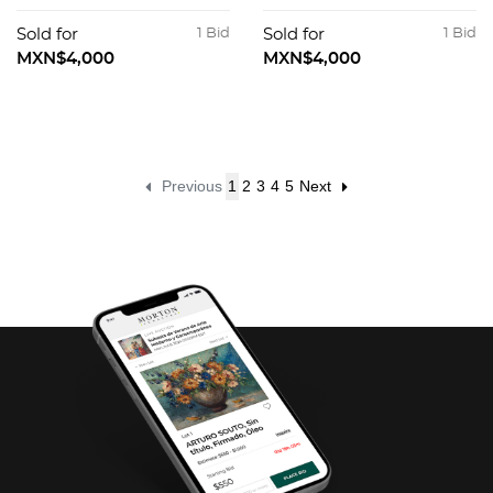
MONUMENTOS DE
MÉXICO. 1898.
LOS PUEBLOS
Sold for
1 Bid
Sold for
1 Bid
INDÍGENAS DE
MXN$4,000
MXN$4,000
AMÉRICA. MADRID,
1878.
Previous
1
2
3
4
5
Next