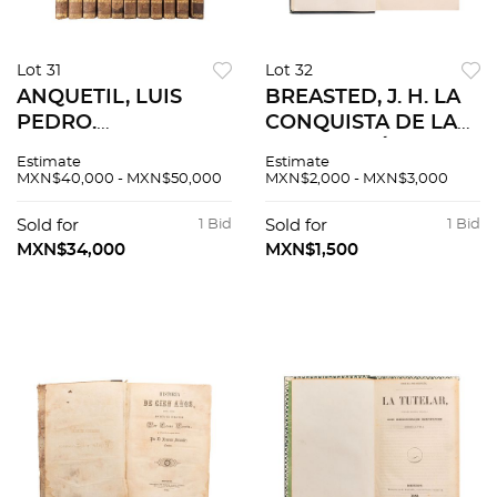
Lot 31
Lot 32
ANQUETIL, LUIS
BREASTED, J. H. LA
PEDRO.
CONQUISTA DE LA
COMPENDIO DE LA
CIVILIZACIÓN.
Estimate
Estimate
HISTORIA
MADRID: ESPASA -
MXN$40,000 - MXN$50,000
MXN$2,000 - MXN$3,000
UNIVERSAL Ó
CALPE, 1934.
PINTURA HISTÓRICA
Ilustrado.
Sold for
1 Bid
Sold for
1 Bid
DE TODAS LAS
MXN$34,000
MXN$1,500
NACIONES. MADRID:
IMPRENTA REAL,
1801.