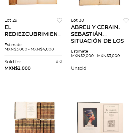
Lot 29
Lot 30
EL
ABREU Y CERAIN,
REDIEZCUBRIMIENTO
SEBASTIÁN.
DE MÉXICO /
SITUACIÓN DE LOS
Estimate
RECORRIENDO
OBREROS EN
MXN$3,000 - MXN$4,000
Estimate
MÉXICO A PIE Y A
ESPAÑA Y MEDIOS
MXN$2,000 - MXN$3,000
CABALLO. Piezas: 2.
DE MEJORAR SUS
Sold for
1 Bid
CONDICIONES.
MXN$2,000
Unsold
MÉXICO, 1872.