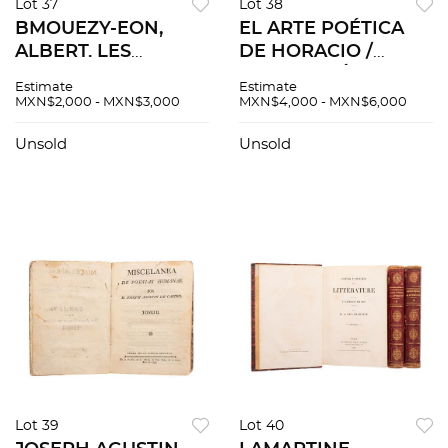
Lot 37
Lot 38
BMOUEZY-EON,
EL ARTE POÉTICA
ALBERT. LES
DE HORACIO /
DOCTRINES DE
TRADUCCIÓN DE
Estimate
Estimate
L'HOMÉOPATHIE,
LAS EGLOGAS VIII, Y
MXN$2,000 - MXN$3,000
MXN$4,000 - MXN$6,000
LEURS RAPPORTS
X. MADRID, 1787 /
AVEC LA SCIENCE
MÉXICO, 1786.
Unsold
Unsold
MODERNE. París,
Piezas: 2.
1922.
Lot 39
Lot 40