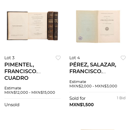
Lot 3
Lot 4
PIMENTEL,
PÉREZ, SALAZAR,
FRANCISCO.
FRANCISCO.
CUADRO
ALGUNOS DATOS
Estimate
DESCRIPTIVO Y
SOBRE LA PINTURA
MXN$2,000 - MXN$3,000
Estimate
COMPARATIVO DE
EN PUEBLA EN LA
MXN$12,000 - MXN$15,000
LAS LENGUAS
ÉPOCA COLONIAL.
Sold for
1 Bid
INDÍGENAS DE
MÉXICO, 1923
Unsold
MXN$1,500
MÉXICO. MÉXICO,
1874 - 1875. Piezas: 3.