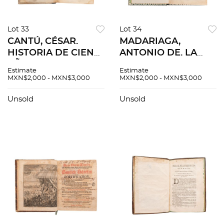
Lot 33
Lot 34
CANTÚ, CÉSAR.
MADARIAGA,
HISTORIA DE CIEN
ANTONIO DE. LA
AÑOS (1750 A 1850).
TUTELAR,
Estimate
Estimate
MÉXICO:
COMPAÑÍA
MXN$2,000 - MXN$3,000
MXN$2,000 - MXN$3,000
TIPOGRAFÍA DE
GENERAL
VICENTE GARCÍA
ESPAÑOLA DE
Unsold
Unsold
TORRES, 1852. Una
SEGUROS MUTUOS
lámina.
SOBRE LA VIDA.
MÉXICO, 1853