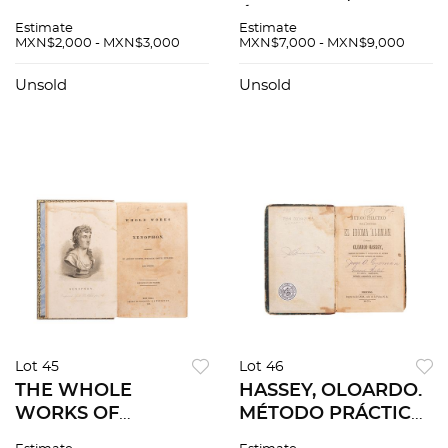
CONFESIONARIO DE
ÁNGEL. LA
Estimate
Estimate
LOS PENITENTES
CELESTINA /
MXN$2,000 - MXN$3,000
MXN$7,000 - MXN$9,000
NEGROS. MÉXICO,
VIRGINIA. MADRID,
1845. TOMOS I-II.
1822 / 1806. Piezas: 2.
Unsold
Unsold
Piezas: 2.
Lot 45
Lot 46
THE WHOLE
HASSEY, OLOARDO.
WORKS OF
MÉTODO PRÁCTICO
XENOPHON. NEW
PARA APRENDER EL