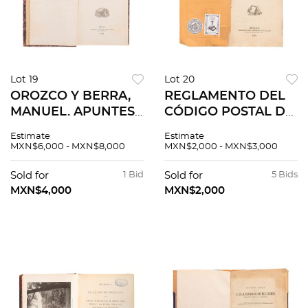
Lot 19
Lot 20
OROZCO Y BERRA,
REGLAMENTO DEL
MANUEL. APUNTES
CÓDIGO POSTAL DE
PARA LA HISTORIA
LOS ESTADOS -
Estimate
Estimate
DE LA GEOGRAFÍA
UNIDOS
MXN$6,000 - MXN$8,000
MXN$2,000 - MXN$3,000
EN MÉXICO.
MEXICANOS.
MÉXICO: IMPRENTA
MÉXICO: IMPRENTA
Sold for
1 Bid
Sold for
5 Bids
DE FRANCISCO DÍAZ
DEL GOBIERNO, EN
MXN$4,000
MXN$2,000
DE LEÓN, 1881.
PALACIO, 1883.