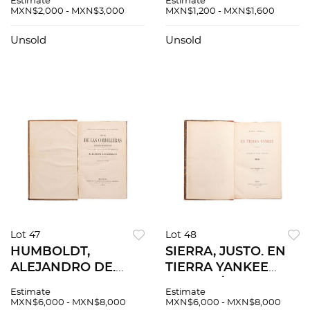
Estimate
Estimate
YORK: DERBY &
IDIOMA ALEMÁN.
MXN$2,000 - MXN$3,000
MXN$1,200 - MXN$1,600
JACKSON, 1858.
MÉXICO: IMPRENTA
Frontispicio, retrato
DE LARA, 1872. 4ta
Unsold
Unsold
de Jenofonte.
edición.
Lot 47
Lot 48
HUMBOLDT,
SIERRA, JUSTO. EN
ALEJANDRO DE.
TIERRA YANKEE
SITIOS DE LAS
(NOTAS Á TODO
Estimate
Estimate
CORDILLERAS Y
VAPOR) 1895.
MXN$6,000 - MXN$8,000
MXN$6,000 - MXN$8,000