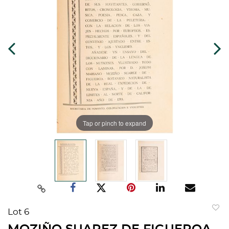
Tap or pinch to expand
Lot 6
to