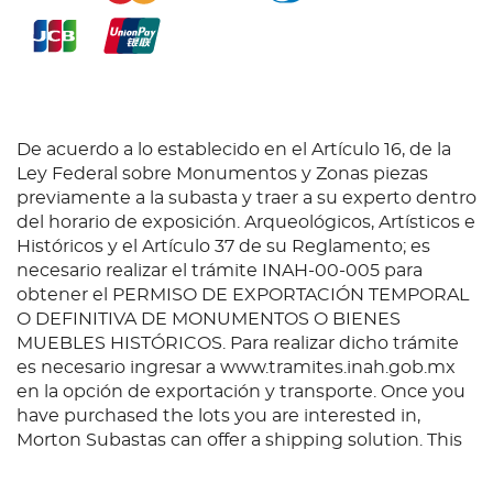
los indios Nootka..."- Hill. El territorio de Nutka
abarcaba la costa noroeste de lo que ahora son los
Estados Unidos y Canadá, al norte de la Alta
California.
De acuerdo a lo establecido en el Artículo 16, de la
Ley Federal sobre Monumentos y Zonas piezas
previamente a la subasta y traer a su experto dentro
del horario de exposición. Arqueológicos, Artísticos e
Históricos y el Artículo 37 de su Reglamento; es
necesario realizar el trámite INAH-00-005 para
obtener el PERMISO DE EXPORTACIÓN TEMPORAL
O DEFINITIVA DE MONUMENTOS O BIENES
MUEBLES HISTÓRICOS. Para realizar dicho trámite
es necesario ingresar a www.tramites.inah.gob.mx
en la opción de exportación y transporte. Once you
have purchased the lots you are interested in,
Morton Subastas can offer a shipping solution. This
shipping company will be able to answer any
questions you may have in regards to delivery,