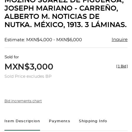
MOZIÑO SUAREZ DE FIGUEROA,
favorit
JOSEPH MARIANO - CARREÑO,
ALBERTO M. NOTICIAS DE
NUTKA. MÉXICO, 1913. 3 LÁMINAS.
Inquire
Estimate: MXN$4,000 - MXN$6,000
Sold for
MXN$3,000
[
1 Bid
]
Sold Price excludes BP
Bid increments chart
Item Description
Payments
Shipping Info