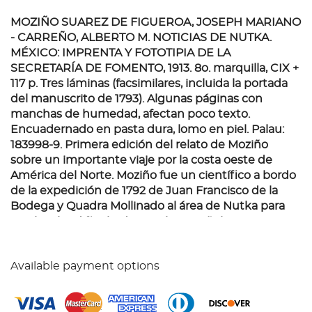
MOZIÑO SUAREZ DE FIGUEROA, JOSEPH MARIANO
- CARREÑO, ALBERTO M. NOTICIAS DE NUTKA.
MÉXICO: IMPRENTA Y FOTOTIPIA DE LA
SECRETARÍA DE FOMENTO, 1913.
8o. marquilla, CIX +
117 p. Tres láminas (facsimilares, incluida la portada
del manuscrito de 1793). Algunas páginas con
manchas de humedad, afectan poco texto.
Encuadernado en pasta dura, lomo en piel. Palau:
183998-9. Primera edición del relato de Moziño
sobre un importante viaje por la costa oeste de
América del Norte. Moziño fue un científico a bordo
de la expedición de 1792 de Juan Francisco de la
Bodega y Quadra Mollinado al área de Nutka para
resolver las dificultades anglo-españolas. Su
narrativa "acumuló el polvo proverbial en los
archivos hasta que una versión manuscrita de la
Available payment options
misma fue publicada aquí en 1913 por el historiador
mexicano Alberto María Carreño. La mayor parte de
las Noticias de Moziño se ocupan de la etnología de