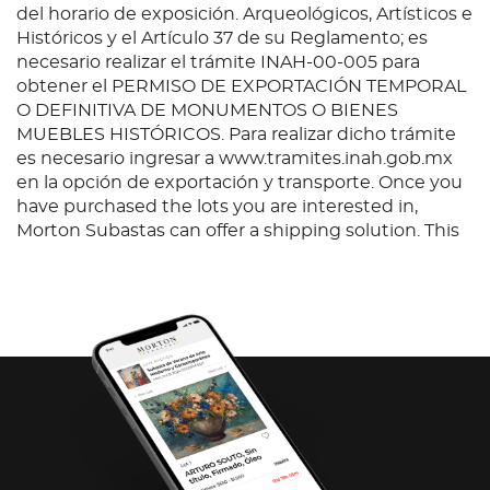
del horario de exposición. Arqueológicos, Artísticos e
Históricos y el Artículo 37 de su Reglamento; es
necesario realizar el trámite INAH-00-005 para
obtener el PERMISO DE EXPORTACIÓN TEMPORAL
O DEFINITIVA DE MONUMENTOS O BIENES
MUEBLES HISTÓRICOS. Para realizar dicho trámite
es necesario ingresar a www.tramites.inah.gob.mx
en la opción de exportación y transporte. Once you
have purchased the lots you are interested in,
Morton Subastas can offer a shipping solution. This
shipping company will be able to answer any
questions you may have in regards to delivery,
either before or after the auction has been
completed.