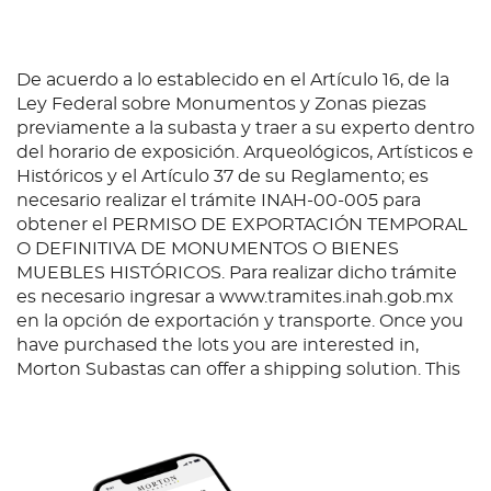
De acuerdo a lo establecido en el Artículo 16, de la
Ley Federal sobre Monumentos y Zonas piezas
previamente a la subasta y traer a su experto dentro
del horario de exposición. Arqueológicos, Artísticos e
Históricos y el Artículo 37 de su Reglamento; es
necesario realizar el trámite INAH-00-005 para
obtener el PERMISO DE EXPORTACIÓN TEMPORAL
O DEFINITIVA DE MONUMENTOS O BIENES
MUEBLES HISTÓRICOS. Para realizar dicho trámite
es necesario ingresar a www.tramites.inah.gob.mx
en la opción de exportación y transporte. Once you
have purchased the lots you are interested in,
Morton Subastas can offer a shipping solution. This
shipping company will be able to answer any
questions you may have in regards to delivery,
either before or after the auction has been
completed.