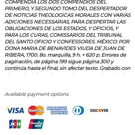
COMPENDIA LOS DOS COMPENDIOS DEL
PRIMERO, Y SEGUNDO TOMO DEL DESPERTADOR
DE NOTICIAS THEOLOGICAS MORALES CON VARIAS
ADICIONES NECESSARIAS, PARA DESPERTAR LAS
OBLIGACIONES DE LOS ESTADOS, Y OFICIOS, Y
PARA LOS CURAS, COMISSARIOS DEL TRIBUNAL
DEL SANTO OFICIO Y CONFESSORES. MÉXICO: POR
DONA MARIA DE BENAVIDES VIUDA DE JUAN DE
RIBERA, 1700.
8o. marquilla, 9 h. + 620 p. Errores de
paginación, de página 199 sigue página 300 y
continúa hasta el final, sin afectar texto. Grabado con
el escudo de la Orden Franciscana en primera hoja.
Nota de antiguo propietario. Cantos deteriorados,
lomo con faltante. Encuadernado en pasta dura,
Available payment options
lomo y puntas en piel. Palau: 134133. Clemente de
Ledesma: Religioso Franciscano de México, y
visitador de la inquisición de la provincia de
Michoacán en el Siglo XVII. A primera vista, este
trabajo explicativo de los sacramentos de la Iglesia
Católica parecería ser tan solo una fuente más para
estudiosos de la teología; sin embargo, los