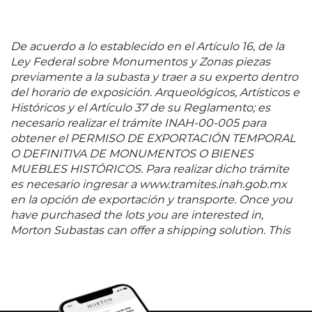
historiadores sociales lo han revisado
detalladamente por las creencias y enseñanzas que
contiene sobre cuestiones tales como el
De acuerdo a lo establecido en el Artículo 16, de la
matrimonio, la ilegitimidad, homicidio y robo. En
Ley Federal sobre Monumentos y Zonas piezas
todas las secciones de la obra, este autor franciscano
previamente a la subasta y traer a su experto dentro
ofrece preguntas básicas acerca de la intención de
del horario de exposición. Arqueológicos, Artísticos e
cada sacramento. Por ejemplo, como la eminente
Históricos y el Artículo 37 de su Reglamento; es
académica feminista Asuncion Lavrin lo resume:
necesario realizar el trámite INAH-00-005 para
"Ledesma le dice a su lector de que hay seis
obtener el PERMISO DE EXPORTACIÓN TEMPORAL
posibles efectos para las personas a contraer
O DEFINITIVA DE MONUMENTOS O BIENES
matrimonio de las cuales cinco son permisibles:
MUEBLES HISTÓRICOS. Para realizar dicho trámite
satisfacer una deuda, para propagar la especie, para
es necesario ingresar a www.tramites.inah.gob.mx
evitar la concupiscencia, para preservar la salud, y
en la opción de exportación y transporte. Once you
para respetar el sacramento mismo. Casarse por la
have purchased the lots you are interested in,
sexta razón o propósito era incorrecto y prohibido, es
Morton Subastas can offer a shipping solution. This
decir, solamente por el placer sexual". Véase en:
shipping company will be able to answer any
Lavrin, Asunción. Sexualidad y Matrimonio en la
questions you may have in regards to delivery,
América Latina Colonial. México: Grijalbo, 1989.
either before or after the auction has been
Páginas 72 - 73. Las otras explicaciones
completed.
sacramentales ofrecen una visión igualmente