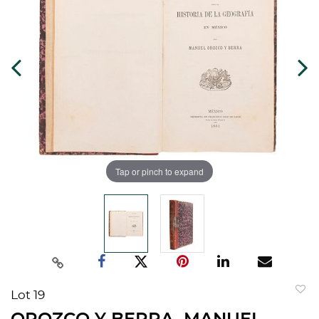
Tap or pinch to expand
Lot 19
to