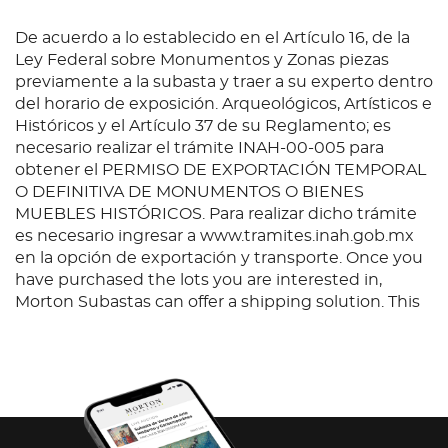
De acuerdo a lo establecido en el Artículo 16, de la
Ley Federal sobre Monumentos y Zonas piezas
previamente a la subasta y traer a su experto dentro
del horario de exposición. Arqueológicos, Artísticos e
Históricos y el Artículo 37 de su Reglamento; es
necesario realizar el trámite INAH-00-005 para
obtener el PERMISO DE EXPORTACIÓN TEMPORAL
O DEFINITIVA DE MONUMENTOS O BIENES
MUEBLES HISTÓRICOS. Para realizar dicho trámite
es necesario ingresar a www.tramites.inah.gob.mx
en la opción de exportación y transporte. Once you
have purchased the lots you are interested in,
Morton Subastas can offer a shipping solution. This
shipping company will be able to answer any
questions you may have in regards to delivery,
either before or after the auction has been
completed.