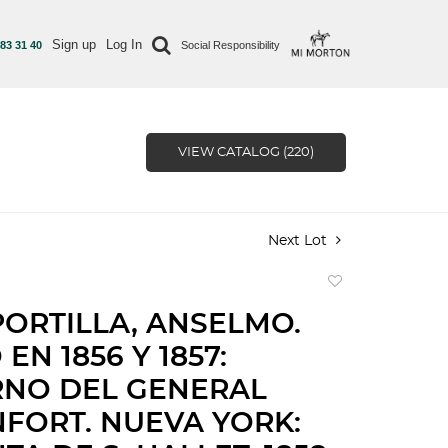
Sign up
Log In
 83 31 40
Social Responsibility
VIEW CATALOG (220)
Next Lot
Add
to
PORTILLA, ANSELMO.
favorite
EN 1856 Y 1857:
RNO DEL GENERAL
FORT. NUEVA YORK: