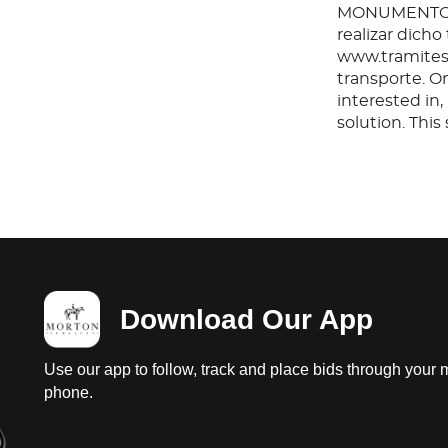
MONUMENTOS 
realizar dicho
www.tramites.
transporte. O
interested in
solution. Thi
any questions
before or aft
Download Our App
Use our app to follow, track and place bids through your 
phone.