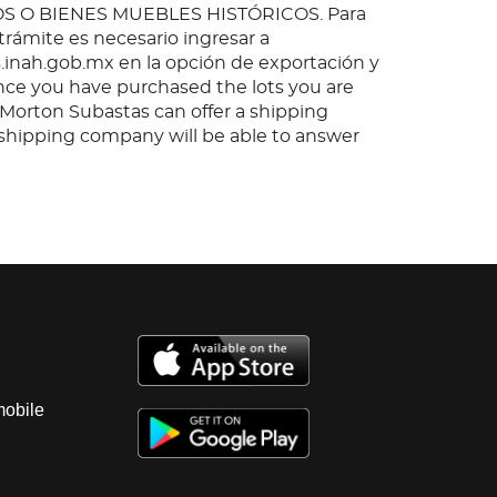
O BIENES MUEBLES HISTÓRICOS. Para
 trámite es necesario ingresar a
inah.gob.mx en la opción de exportación y
nce you have purchased the lots you are
, Morton Subastas can offer a shipping
s shipping company will be able to answer
 you may have in regards to delivery, either
er the auction has been completed.
mobile