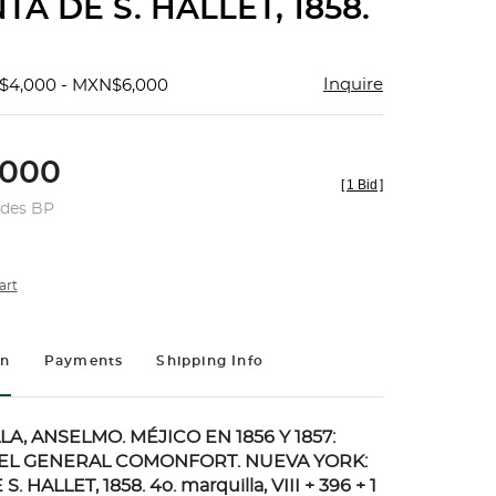
A DE S. HALLET, 1858.
Inquire
$4,000 - MXN$6,000
000
[
1 Bid
]
udes BP
art
on
Payments
Shipping Info
LA, ANSELMO. MÉJICO EN 1856 Y 1857:
EL GENERAL COMONFORT. NUEVA YORK:
S. HALLET, 1858.
4o. marquilla, VIII + 396 + 1