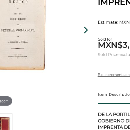
IMPRENT
Estimate: MXN
Sold for
MXN$3,
Sold Price excl
Bid increments ch
Item Descripti
 zoom
DE LA PORTIL
GOBIERNO D
IMPRENTA DE 