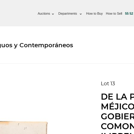
Auctions
Departments
How to Buy
How to Sell
55 52
iguos y Contemporáneos
Lot 13
DE LA 
MÉJICO 
GOBIE
COMON