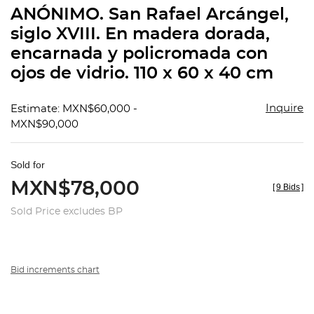
to
ANÓNIMO. San Rafael Arcángel,
favorit
siglo XVIII. En madera dorada,
encarnada y policromada con
ojos de vidrio. 110 x 60 x 40 cm
Inquire
Estimate: MXN$60,000 -
MXN$90,000
Sold for
MXN$78,000
[
9 Bids
]
Sold Price excludes BP
Bid increments chart