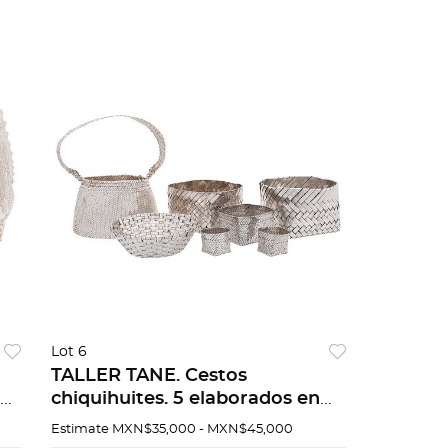
Lot 6
TALLER TANE. Cestos
9.
chiquihuites. 5 elaborados en
.
plata Sterling firma TANE y 2 en
Estimate
MXN$35,000 - MXN$45,000
metal. Piezas: 7