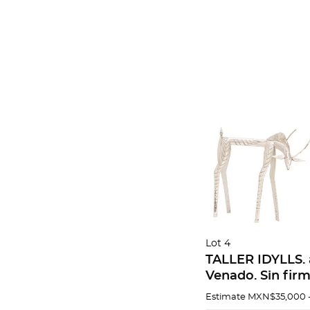
Lot 4
TALLER IDYLLS. a
Venado. Sin firm
en plata Sterling
Estimate
MXN$35,000 