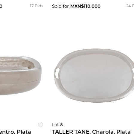
0
17 Bids
Sold for
MXN$110,000
24 
Lot 8
ntro. Plata
TALLER TANE. Charola. Plata