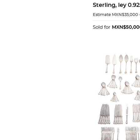
Sterling, ley 0.925
cm. Peso: 2,317 g
Estimate
MXN$35,000 
Sold for
MXN$50,00