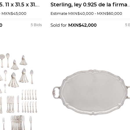
. 11 x 31.5 x 31.5
Sterling, ley 0.925 de la firma
.
TANE, 43 x 58 cm. Peso: 2,526.
- MXN$45,000
Estimate
MXN$40,000 - MXN$60,000
g.
0
5 Bids
Sold for
MXN$42,000
5 