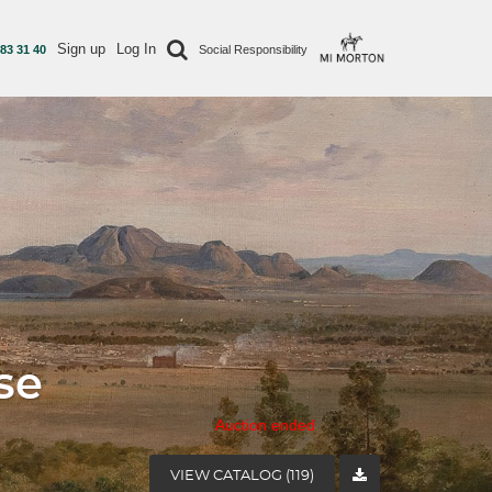
Sign up
Log In
 83 31 40
Social Responsibility
se
Auction ended
VIEW CATALOG (119)