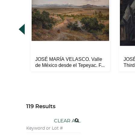
OCA.
JOSÉ MARÍA VELASCO. Valle
JOS
y
de México desde el Tepeyac. F...
Third
1928.
119 Results
CLEAR ALL