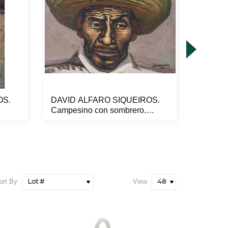
OS.
DAVID ALFARO SIQUEIROS.
ADOLF
Campesino con sombrero.
con cal
Firmado...
cempasú
ort By
View