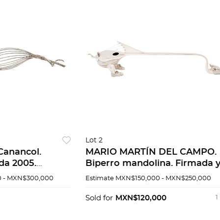
Lot 2
Canancol.
MARIO MARTÍN DEL CAMPO.
da 2005.
Biperro mandolina. Firmada 
a Sterling, ley
fechada 93. Escultura en plat
 - MXN$300,000
Estimate
MXN$150,000 - MXN$250,000
a TANE. 145 x
Sterling, 0.925 de firma TANE
6/22. 9.5x65x11cm
Sold for
MXN$120,000
1