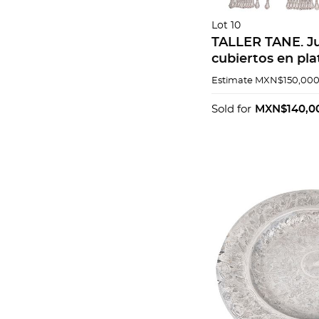
Lot 10
TALLER TANE. J
cubiertos en plat
.925. Peso aprox
Estimate
MXN$150,000
Piezas: 144.
Sold for
MXN$140,0