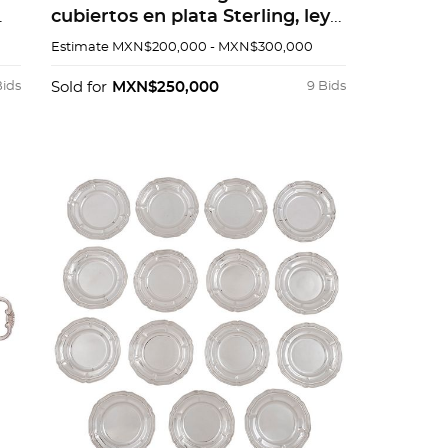
cubiertos en plata Sterling, ley
2
0.925. Servicio para 12 personas.
Estimate
MXN$200,000 - MXN$300,000
Piezas: 172.
Bids
Sold for
MXN$250,000
9 Bids