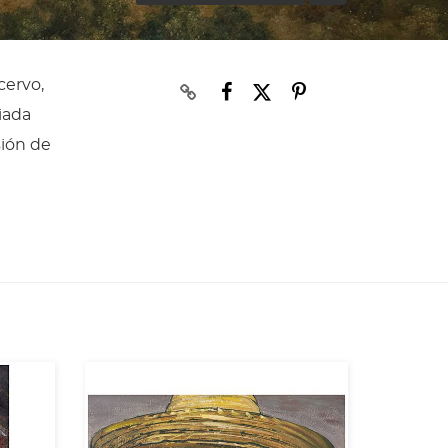
cervo,
iada
sión de