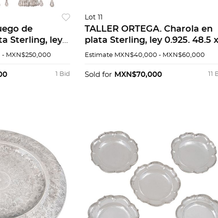
Lot 11
uego de
TALLER ORTEGA. Charola en
a Sterling, ley
plata Sterling, ley 0.925. 48.5 
imado: 9,750 g.
82 cm. Peso: 4,662.4 g.
 - MXN$250,000
Estimate
MXN$40,000 - MXN$60,000
00
1 Bid
Sold for
MXN$70,000
11 