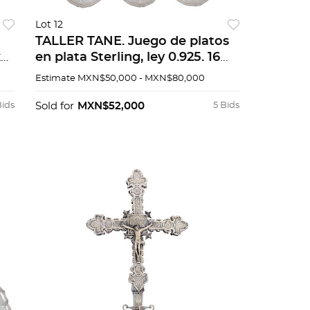
Lot 12
TALLER TANE. Juego de platos
x
en plata Sterling, ley 0.925. 16
cm de diámetro. Peso: 3,436.8 g.
Estimate
MXN$50,000 - MXN$80,000
Piezas: 15.
Bids
Sold for
MXN$52,000
5 Bids