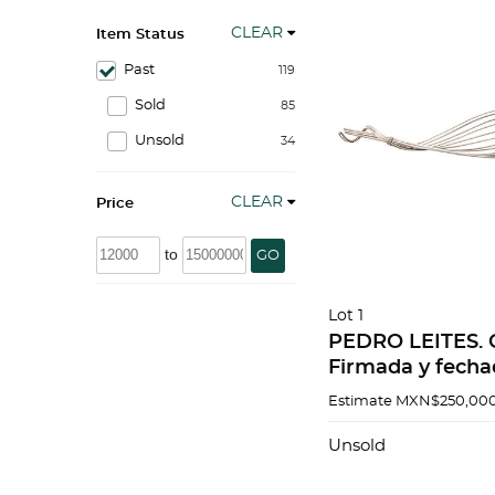
CLEAR
Item Status
Past
119
Sold
85
Unsold
34
CLEAR
Price
to
GO
Lot 1
PEDRO LEITES. 
Firmada y fecha
Escultura en plat
Estimate
MXN$250,000
0.925 de la firm
24.5 cm
Unsold