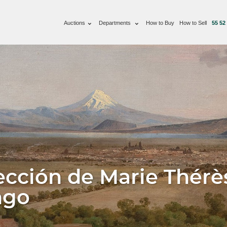
Auctions
Departments
How to Buy
How to Sell
55 52
ección de Marie Thérè
ngo