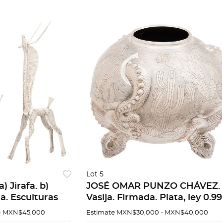
Lot 5
) Jirafa. b)
JOSÉ OMAR PUNZO CHÁVEZ.
a. Esculturas
Vasija. Firmada. Plata, ley 0.99
 2/3 c/u. 2,961.3g
26 x 29 x 29 cm Peso: 2,158.3 g
- MXN$45,000
Estimate
MXN$30,000 - MXN$40,000
Con certificado