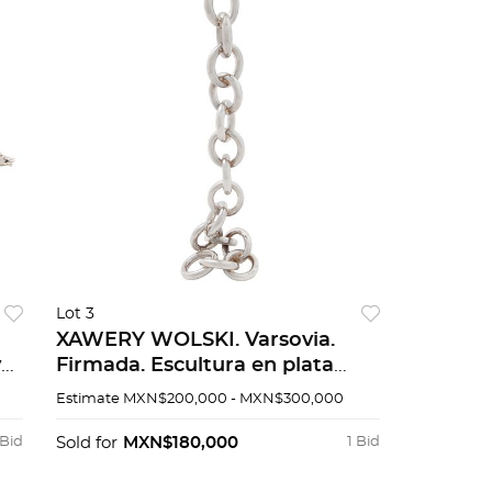
Lot 3
XAWERY WOLSKI. Varsovia.
y
Firmada. Escultura en plata
a
Sterling, ley 0.925 de la firma
Estimate
MXN$200,000 - MXN$300,000
TANE 8 / 24. 57 x 16 x 16 cm
 Bid
Sold for
MXN$180,000
1 Bid