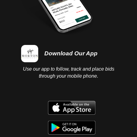
Atmósferas. Ricardo Martínez.
México. Siglo XII Editores - CONACULTA - INBA -,
2007, pp. 15-24. 80 x 105 cm
Download Our App
Use our app to follow, track and place bids
through your mobile phone.