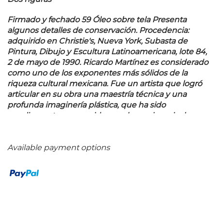
Firmado y fechado 59 Óleo sobre tela Presenta
algunos detalles de conservación. Procedencia:
adquirido en Christie's, Nueva York, Subasta de
Pintura, Dibujo y Escultura Latinoamericana, lote 84,
2 de mayo de 1990. Ricardo Martínez es considerado
como uno de los exponentes más sólidos de la
riqueza cultural mexicana. Fue un artista que logró
articular en su obra una maestría técnica y una
profunda imaginería plástica, que ha sido
ampliamente reconocida por el gremio a nivel
internacional. A pesar de haber viajado a Europa y
estudiado la obra de los viejos y modernos maestros,
Ricardo Martínez nunca se sustrajo de la influencia
Available payment options
de la llamada Escuela Mexicana de Pintura,
realizando cuadros con narrativas nacionales.
Además de la pintura de caballete, creó diseños para
escenarios para ballet e ilustró libros de Alfonso
Reyes y Juan Rulfo. A lo largo de los años creó un
mundo propio, utilizando las fantasías que