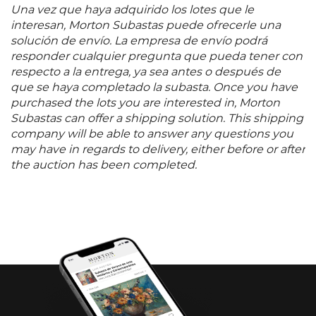
habitaban en su mente y que cobraron realidad en
Una vez que haya adquirido los lotes que le
los grandes lienzos que conforman su obra. Aunque
interesan, Morton Subastas puede ofrecerle una
solitario y silencioso fue un artista que obtuvo
solución de envío. La empresa de envío podrá
inspiración de la literatura, la música, la
responder cualquier pregunta que pueda tener con
contemplación, la naturaleza y el cuerpo humano;
respecto a la entrega, ya sea antes o después de
todo ello, para hacer de su pintura una antología
que se haya completado la subasta. Once you have
poética de color y formas. Capturaba universos
purchased the lots you are interested in, Morton
donde coexisten la bondad y la violencia, el amor
Subastas can offer a shipping solution. This shipping
maternal y una sensual mirada desbordante, la luz y
company will be able to answer any questions you
la oscuridad. Contrario a Rufino Tamayo, quien usó
may have in regards to delivery, either before or after
la luz como recurso principal para su producción,
the auction has been completed.
Ricardo Martínez fue un pintor de la sombra.
Fernando Gamboa dijo alguna vez: "
el arte de
Ricardo Martínez reside en su búsqueda de espacio:
en combinar sensiblemente luz y color para suscitar
vibraciones que llevan la superficie plástica hacia
una cálida y profunda atmósfera que nos envuelve
en su ya lograda extraordinaria espacialidad
". Fuente consultada: BARREDA, Octavio.