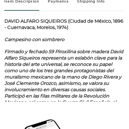
Item Description
Payments
Shipping Info
DAVID ALFARO SIQUEIROS (Ciudad de México, 1896
- Cuernavaca, Morelos, 1974)
Campesino con sombrero
Firmado y fechado 59 Piroxilina sobre madera David
Alfaro Siqueiros representa un eslabón clave para la
historia del arte universal, se reconoce su papel
como uno de los tres grandes protagonistas del
muralismo mexicano de la mano de Diego Rivera y
José Clemente Orozco, asimismo, se valora su
involucramiento en diversas causas sociales.
Participó en las filas militares de la Revolución
Mexicana, así como en la Guerra Civil Española, al
lado de los republicanos, donde se ganó el apodo de
"Coronelazo" por su aguerrida entrega en los
combates. Además, cuando estalló la Guerra de
Vietnam organizó un comité en oposición a esta. A la