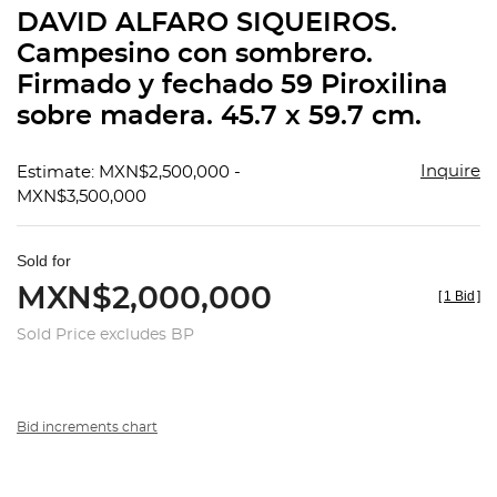
to
DAVID ALFARO SIQUEIROS.
favorit
Campesino con sombrero.
Firmado y fechado 59 Piroxilina
sobre madera. 45.7 x 59.7 cm.
Inquire
Estimate: MXN$2,500,000 -
MXN$3,500,000
Sold for
MXN$2,000,000
[
1 Bid
]
Sold Price excludes BP
Bid increments chart