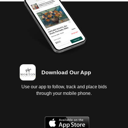
par de ser un personaje crítico de la sociedad,
cuestión que le llevó a la cárcel en varias ocasiones e
incluso al exilio, formó parte de las innovaciones
técnicas del arte moderno.
De hecho durante su estancia en occidente, tuvo la
oportunidad de absorber de primera mano las
influencias de las vanguardias europeas de
principios del siglo XX e incorporarlas en su obra
llena de dinamismo. Estando en México, fue que
trabajó, mas aún, y sin cesar, en su pintura de
Download Our App
caballete y murales, los cuales se albergan en
importantes museos, universidades y edificios
Use our app to follow, track and place bids
públicos y privados. Fue un artista de alma viajera,
through your mobile phone.
recorrió Latinoamérica y Estados Unidos, en donde
estableció un taller experimental, y en el que tuvo
como alumno a Jackson Pollock. Su rica
personalidad artística hizo, que como ningún otro,
ejecutara obras dignas de ser patrimonio nacional.
Su compromiso social fue trasladado de manera