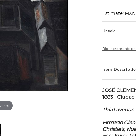
Estimate: MXN
Unsold
Bid increments ch
Item Descripti
JOSÉ CLEMENT
1883 - Ciudad
 zoom
Third avenue 
Firmado Óleo 
Christie's, Nu