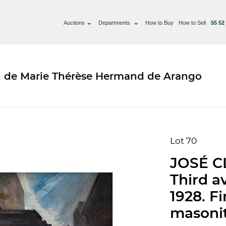
Auctions
Departments
How to Buy
How to Sell
55 52
ón de Marie Thérèse Hermand de Arango
Lot 70
JOSÉ C
Third a
1928. F
masonit