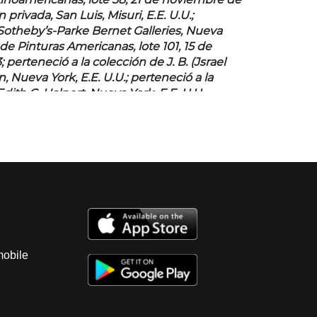
tinoamericanas, lote 38, 21 de noviembre de
 privada, San Luis, Misuri, E.E. U.U.;
Sotheby’s-Parke Bernet Galleries, Nueva
de Pinturas Americanas, lote 101, 15 de
 perteneció a la colección de J. B. (Jsrael
Nueva York, E.E. U.U.; perteneció a la
dith C. Halpert, Nueva York, E.E. U.U..
 REED, Alma.
José Clemente Orozco.
s. Delphic Studios, 1932 y REED, Alma.
José
zco.
. Oxford University, 1956, pág. 153. Exhibido
 inaugural del Museo de Arte de Baja
 en La Paz, Baja California de junio de 2021 a
. -“José Clemente Orozco, Pintura y
ra itinerante presentada en Instituto
mobile
as, Guadalajara, Jalisco, México del 24 de
 julio de 2010 y en Antiguo Colegio de San
 01 de octubre de 2010 al 27 de febrero de
n Muralists. / De Mexicaanse Muralisten”,