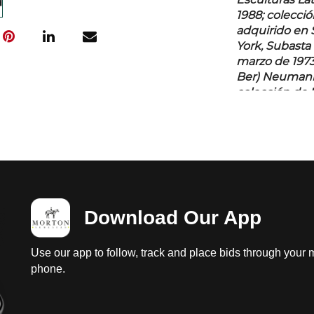
Esculturas La
1988; colección
adquirido en 
York, Subasta 
marzo de 1973;
Ber) Neumann, 
colección de E
Publicado en:
Estados Unido
Clemente Oro
Estados Unidos
en: - Muestra
Download Our App
California Sur
enero de 2022
Verdad” muest
Use our app to follow, track and place bids through your 
Cultural Cabañ
phone.
marzo al 31 de
Ildefonso, del
2011. -“Mexica