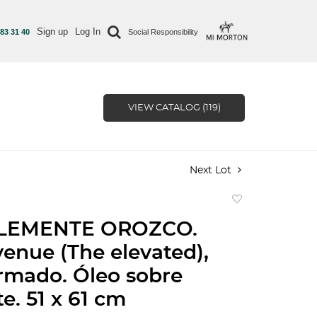
Sign up
Log In
 83 31 40
Social Responsibility
VIEW CATALOG (119)
Next Lot
Add
to
LEMENTE OROZCO.
favorite
venue (The elevated),
irmado. Óleo sobre
e. 51 x 61 cm