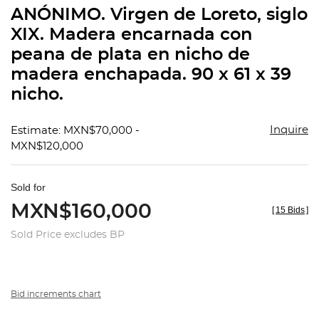
to
ANÓNIMO. Virgen de Loreto, siglo
favorit
XIX. Madera encarnada con
peana de plata en nicho de
madera enchapada. 90 x 61 x 39
nicho.
Inquire
Estimate: MXN$70,000 -
MXN$120,000
Sold for
MXN$160,000
[
15 Bids
]
Sold Price excludes BP
Bid increments chart