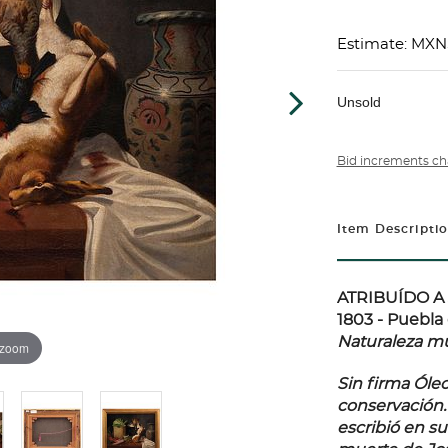
Estimate: MXN
Unsold
Bid increments ch
Item Descripti
ATRIBUÍDO A 
1803 - Puebla
Naturaleza mu
 zoom
Sin firma Óleo
conservación. 
escribió en su