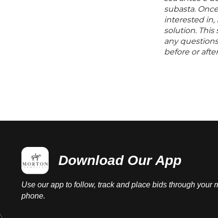
"verdad y comp
subasta. Once
alimentos pre
interested in,
la exhibición 
solution. Thi
servían. Tant
any questions 
enseres para s
before or aft
mesa, muestran
la gastronomí
consultadas:V
Museo Ampar
https://museo
titulo-cabez
2023.; OLIVARE
estudio prelim
Puebla. Gobie
Download Our App
Cultura, 1987,
Use our app to follow, track and place bids through your 
phone.