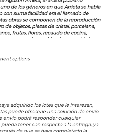
 Agustín Arrieta, el artista poblano
uno de los géneros en que Arrieta se había
on suma facilidad era el llamado de
estas obras se componen de la reproducción
 de objetos, piezas de cristal, porcelana,
nce, frutas, flores, recaudo de cocina,
ces, aves, todo combinado y reunido las
tre sí concuerden, ha hecho
 de bastante mérito por la verdad y
ión que les ha dado. Este género de obras
ment options
venido que hasta la presente no ha tenido
ciudad." Como afirma Olivares, Arrieta no
val en la ejecución de "alacenas",
 naturalezas muertas en Puebla. A partir
on el que hoy se cuenta de la obra del
afirmarse que si bien trabajó todos los
pintura, sin duda éste fue el más
ya adquirido los lotes que le interesan,
su producción y de ello, podríamos
as puede ofrecerle una solución de envío.
s solicitado por los coleccionistas poblanos
 envío podrá responder cualquier
ación de sus comedores, en donde las
pueda tener con respecto a la entrega, ya
n la función de despertar el apetito con la
espués de que se haya completado la