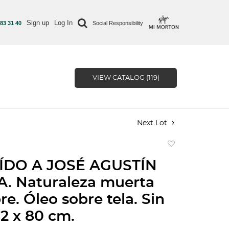
Sign up
Log In
 83 31 40
Social Responsibility
VIEW CATALOG (119)
Next Lot
Add
to
ÍDO A JOSÉ AGUSTÍN
favorite
. Naturaleza muerta
re. Óleo sobre tela. Sin
62 x 80 cm.