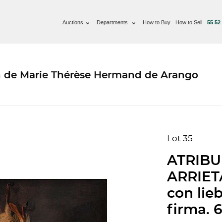
Auctions
Departments
How to Buy
How to Sell
55 52
ón de Marie Thérèse Hermand de Arango
Lot 35
ATRIBU
ARRIETA
con lieb
firma. 