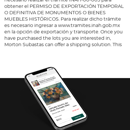
necesario realizar el trámite INAH-00-005 para
obtener el PERMISO DE EXPORTACIÓN TEMPORAL
O DEFINITIVA DE MONUMENTOS O BIENES
MUEBLES HISTÓRICOS. Para realizar dicho trámite
es necesario ingresar a www.tramites.inah.gob.mx
en la opción de exportación y transporte. Once you
have purchased the lots you are interested in,
Morton Subastas can offer a shipping solution. This
shipping company will be able to answer any
questions you may have in regards to delivery,
either before or after the auction has been
completed.