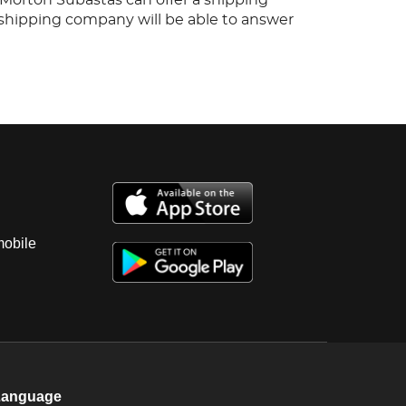
s shipping company will be able to answer
 you may have in regards to delivery, either
er the auction has been completed.
mobile
Language