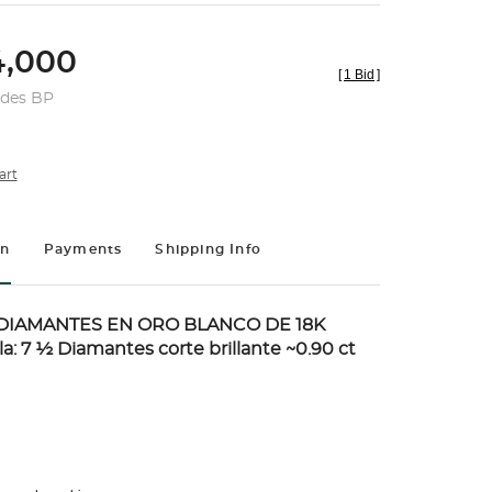
,000
[
1 Bid
]
udes BP
art
on
Payments
Shipping Info
DIAMANTES EN ORO BLANCO DE 18K
alla: 7 ½ Diamantes corte brillante ~0.90 ct