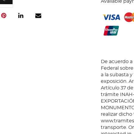
Available pay
De acuerdo a l
Federal sobr
a la subasta y
exposición. Ar
Artículo 37 de
trámite INAH
EXPORTACIÓN
MONUMENTOS 
realizar dicho
www.tramites.
transporte. O
interested in