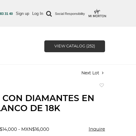
Sign up
Log In
 83 31 40
Social Responsibility
VIEW CATALOG (252)
Next Lot
Add
to
 CON DIAMANTES EN
favorite
ANCO DE 18K
Inquire
$14,000 - MXN$16,000