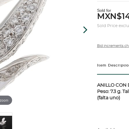
Sold for
MXN$14
Sold Price excl
Bid increments ch
Item Descripti
ANILLO CON 
Peso: 7.3 g. T
(falta uno)
 zoom