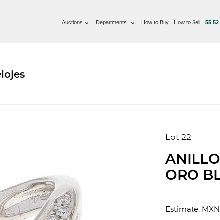
Auctions
Departments
How to Buy
How to Sell
55 52
lojes
Lot 22
ANILLO
ORO BL
Estimate: MXN