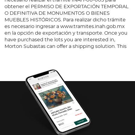
necesario realizar el trámite INAH-00-005 para
obtener el PERMISO DE EXPORTACIÓN TEMPORAL
O DEFINITIVA DE MONUMENTOS O BIENES
MUEBLES HISTÓRICOS. Para realizar dicho trámite
es necesario ingresar a www.tramites.inah.gob.mx
en la opción de exportación y transporte. Once you
have purchased the lots you are interested in,
Morton Subastas can offer a shipping solution. This
shipping company will be able to answer any
questions you may have in regards to delivery,
either before or after the auction has been
completed.