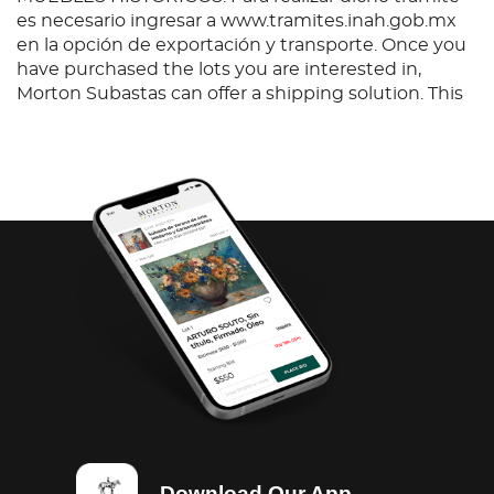
es necesario ingresar a www.tramites.inah.gob.mx
en la opción de exportación y transporte. Once you
have purchased the lots you are interested in,
Morton Subastas can offer a shipping solution. This
shipping company will be able to answer any
questions you may have in regards to delivery,
either before or after the auction has been
completed.
Download Our App